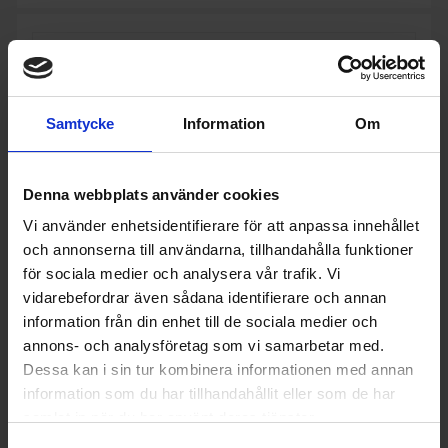
Samtycke
Information
Om
Denna webbplats använder cookies
Vi använder enhetsidentifierare för att anpassa innehållet
och annonserna till användarna, tillhandahålla funktioner
för sociala medier och analysera vår trafik. Vi
vidarebefordrar även sådana identifierare och annan
information från din enhet till de sociala medier och
annons- och analysföretag som vi samarbetar med.
Köksfläkt
Dessa kan i sin tur kombinera informationen med annan
Samsung
NK36M1030IS - Outlet
information som du har tillhandahållit eller som de har
3 990:-
Produktgrupp: Köksfläkt underbyggd
samlat in när du har använt deras tjänster.
Varumärke: Samsung