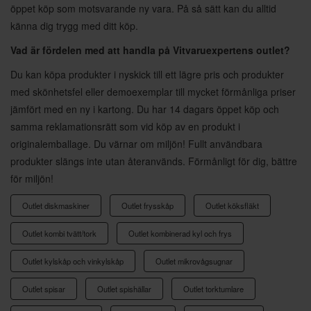
öppet köp som motsvarande ny vara. På så sätt kan du alltid
känna dig trygg med ditt köp.
Vad är fördelen med att handla på Vitvaruexpertens outlet?
Du kan köpa produkter i nyskick till ett lägre pris och produkter
med skönhetsfel eller demoexemplar till mycket förmånliga priser
jämfört med en ny i kartong. Du har 14 dagars öppet köp och
samma reklamationsrätt som vid köp av en produkt i
originalemballage. Du värnar om miljön! Fullt användbara
produkter slängs inte utan återanvänds. Förmånligt för dig, bättre
för miljön!
Outlet diskmaskiner
Outlet frysskåp
Outlet köksfläkt
Outlet kombi tvätt/tork
Outlet kombinerad kyl och frys
Outlet kylskåp och vinkylskåp
Outlet mikrovågsugnar
Outlet spisar
Outlet spishällar
Outlet torktumlare