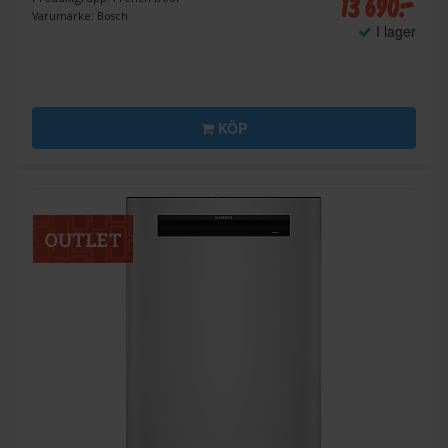
13 690:-
Varumärke: Bosch
I lager
KÖP