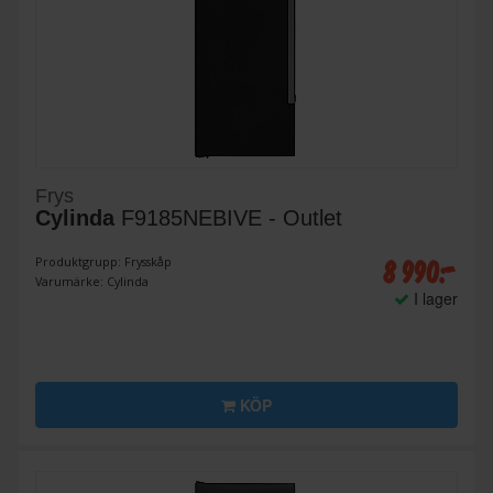
Frys
Cylinda
F9185NEBIVE - Outlet
8 990:-
Produktgrupp: Frysskåp
Varumärke: Cylinda
I lager
KÖP