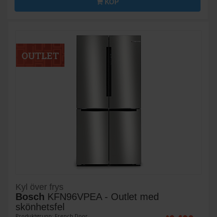
KÖP
Kyl över frys
Bosch
KFN96VPEA - Outlet med
skönhetsfel
Produktgrupp: French Door