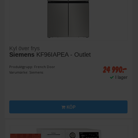
Kyl över frys
Siemens
KF96IAPEA - Outlet
24 990:-
Produktgrupp: French Door
Varumärke: Siemens
I lager
KÖP