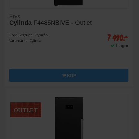
Frys
Cylinda
F4485NBIVE - Outlet
7 490:-
Produktgrupp: Frysskåp
Varumärke: Cylinda
I lager
KÖP