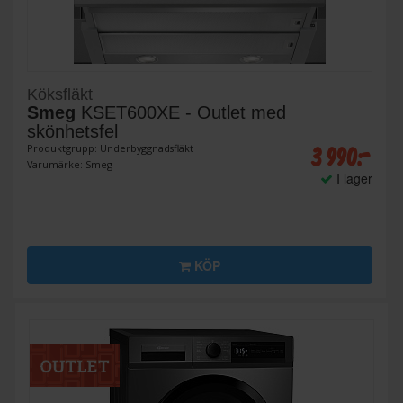
Köksfläkt
Smeg
KSET600XE - Outlet med
skönhetsfel
3 990:-
Produktgrupp: Underbyggnadsfläkt
Varumärke: Smeg
I lager
KÖP