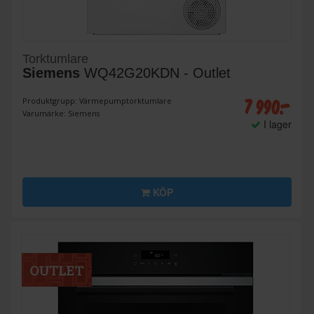
Torktumlare
Siemens
WQ42G20KDN - Outlet
7 990:-
Produktgrupp: Värmepumptorktumlare
Varumärke: Siemens
I lager
KÖP