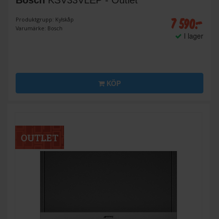
Bosch
KSV33VLEP - Outlet
7 590:-
Produktgrupp: Kylskåp
Varumärke: Bosch
I lager
KÖP