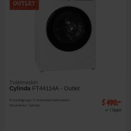
Tvättmaskin
Cylinda
FT44114A - Outlet
5 490:-
Produktgrupp: Frontmatad tvättmaskin
Varumärke: Cylinda
I lager