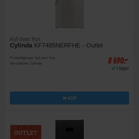
Kyl över frys
Cylinda
KF7485NERFHE - Outlet
8 690:-
Produktgrupp: Kyl över frys
Varumärke: Cylinda
I lager
KÖP