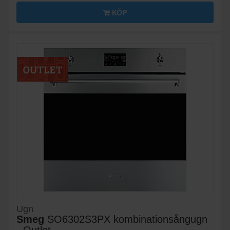
KÖP
Ugn
Smeg
SO6302S3PX kombinationsångugn