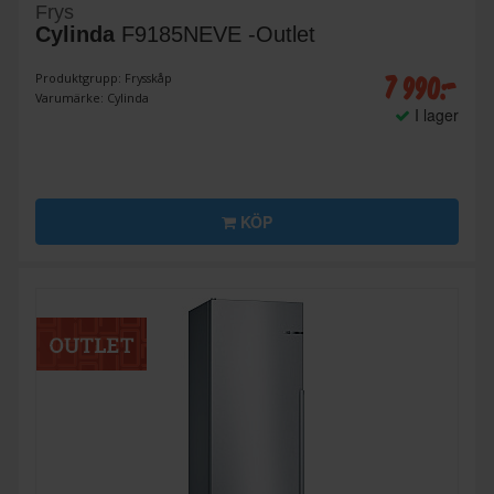
Frys
Cylinda
F9185NEVE -Outlet
7 990:-
Produktgrupp: Frysskåp
Varumärke: Cylinda
I lager
KÖP