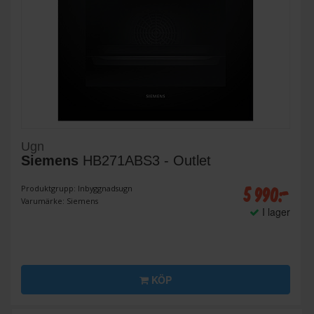
Ugn
Siemens
HB271ABS3 - Outlet
5 990:-
Produktgrupp: Inbyggnadsugn
Varumärke: Siemens
I lager
KÖP