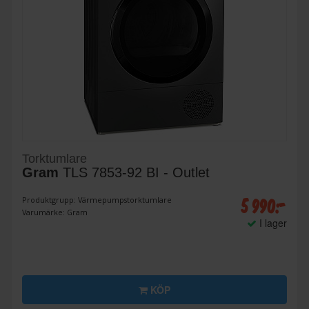
Torktumlare
Gram
TLS 7853-92 BI - Outlet
5 990:-
Produktgrupp: Värmepumpstorktumlare
Varumärke: Gram
I lager
KÖP