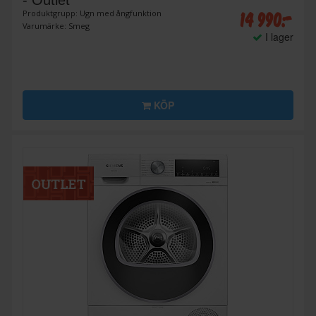
- Outlet
14 990:-
Produktgrupp: Ugn med ångfunktion
Varumärke: Smeg
I lager
KÖP