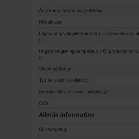
Årlig energiförbrukning (kWh/år):
Klimatklass:
Lägsta omgivningstemperatur (°C) produkten är l
d:
Högsta omgivningstemperatur (°C) produkten är l
d:
Vinterinställning:
Typ av ljuskälla (kylskåp):
Energieffektivitetsklass ljuskälla kyl:
EAN
Allmän information
Dörrhängning: