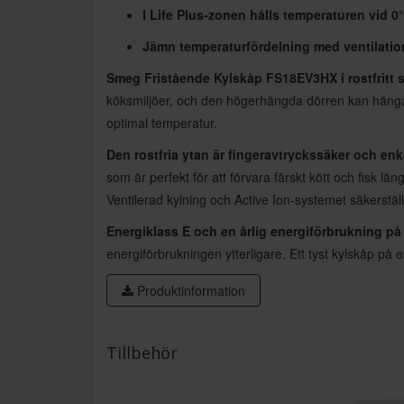
I Life Plus-zonen hålls temperaturen vid 0
Jämn temperaturfördelning med ventilatio
Smeg Fristående Kylskåp FS18EV3HX i rostfritt stå
köksmiljöer, och den högerhängda dörren kan hängas o
optimal temperatur.
Den rostfria ytan är fingeravtryckssäker och enke
som är perfekt för att förvara färskt kött och fisk l
Ventilerad kylning och Active Ion-systemet säkerställ
Energiklass E och en årlig energiförbrukning p
energiförbrukningen ytterligare. Ett tyst kylskåp på
Produktinformation
Tillbehör