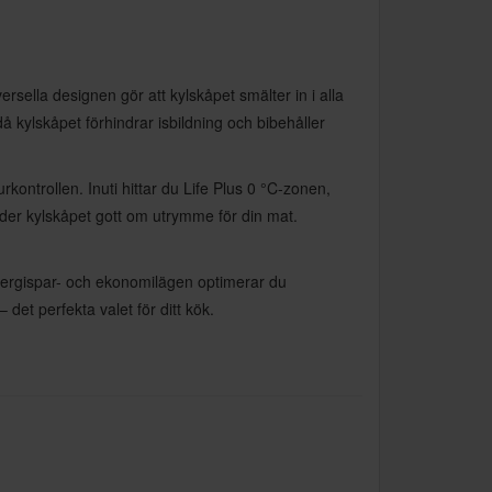
rsella designen gör att kylskåpet smälter in i alla
å kylskåpet förhindrar isbildning och bibehåller
ntrollen. Inuti hittar du Life Plus 0 °C-zonen,
juder kylskåpet gott om utrymme för din mat.
nergispar- och ekonomilägen optimerar du
et perfekta valet för ditt kök.