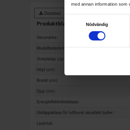
med annan information som du 
Datablad
Samtyckesval
Produktblad:
Nödvändig
Varumärke:
Modellbeteckning:
Vinkylskåp (Ja/Nej):
Höjd (cm):
Bredd (cm):
Djup (cm):
Energieffektivitetsklass:
Utsläppsklass för luftburet akustiskt buller:
Ljudnivå: