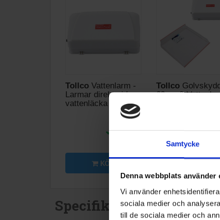
Tollco
Vattenlarm -
Tollco
Golvskyd
Larmar direkt vid
60cm & Vattenlar
vattenläcka
Kyl/frys
695:-
749
I lager
I lag
Samtycke
KÖP
KÖP
Denna webbplats använder 
Vi använder enhetsidentifierar
Specifikationer
sociala medier och analysera 
till de sociala medier och a