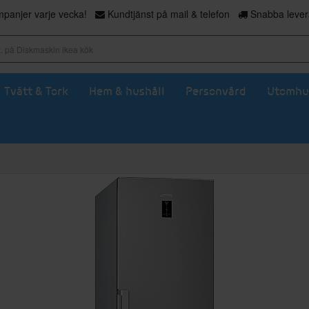
panjer varje vecka!
Kundtjänst på mail & telefon
Snabba levera
Tvätt & Tork
Hem & hushåll
Personvård
Utomhu