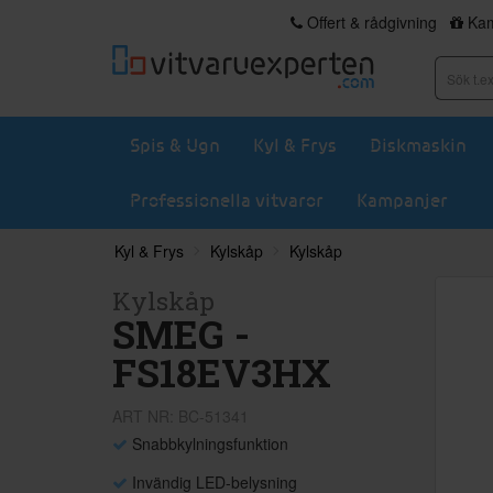
Offert & rådgivning
Kam
Spis & Ugn
Kyl & Frys
Diskmaskin
Professionella vitvaror
Kampanjer
Kyl & Frys
Kylskåp
Kylskåp
Kylskåp
SMEG -
FS18EV3HX
ART NR: BC-51341
Snabbkylningsfunktion
Invändig LED-belysning