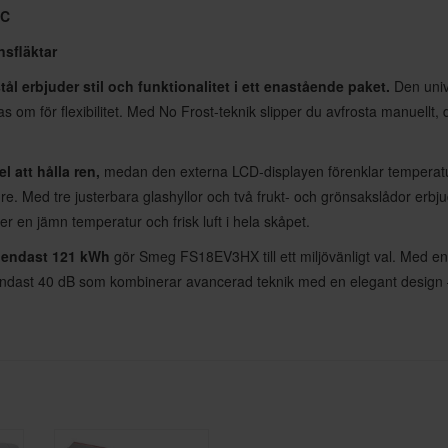
°C
nsfläktar
l erbjuder stil och funktionalitet i ett enastående paket.
Den unive
m för flexibilitet. Med No Frost-teknik slipper du avfrosta manuellt, d
l att hålla ren,
medan den externa LCD-displayen förenklar temperaturko
ängre. Med tre justerbara glashyllor och två frukt- och grönsakslådor erb
er en jämn temperatur och frisk luft i hela skåpet.
å endast 121 kWh
gör Smeg FS18EV3HX till ett miljövänligt val. Med e
 endast 40 dB som kombinerar avancerad teknik med en elegant design – d