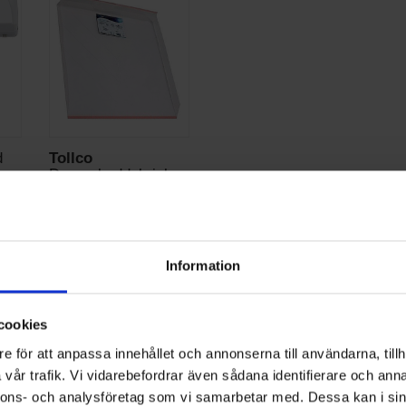
d
Tollco
m -
Droppskyddsbricka
60cm (kyla)
:-
349:-
er
I lager
Information
KÖP
cookies
e för att anpassa innehållet och annonserna till användarna, tillh
vår trafik. Vi vidarebefordrar även sådana identifierare och anna
nnons- och analysföretag som vi samarbetar med. Dessa kan i sin