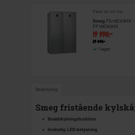
Paket kyl och frys
FS18EV3HX -
Smeg
FF18EN3HX
19 990:-
29 490:-
I lager
Beskrivning
Smeg fristående kylskåp 
Snabbkylningsfunktion
Invändig LED-belysning