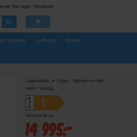
nser från lager i Stockholm
sprodukter
Luftvård
Outlet
Lagerstatus:
I lager - Skickas normalt
inom 1 vardag
A
E
↑
G
PRODUKTBLAD
14 995:-