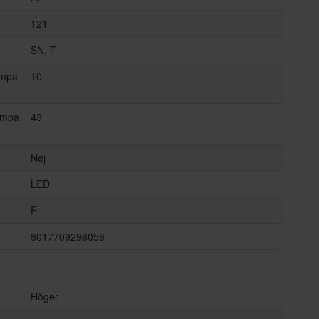
121
SN, T
ämpa
10
ämpa
43
Nej
LED
F
8017709296056
Höger