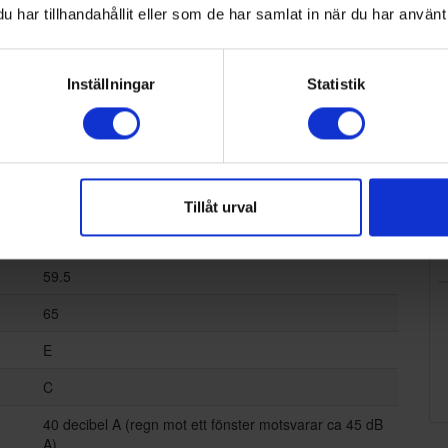
har tillhandahållit eller som de har samlat in när du har använt 
Inställningar
Statistik
SMEG
FS18EV3HX
Nej
Tillåt urval
186
59.5
65
E
C
40 decibel A (regn mot ett fönster motsvarar ca 45 dB
A)