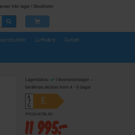
nser från lager i Stockholm
sprodukter
Luftvård
Outlet
Lagerstatus:
I leverantörslager –
beräknas skickas inom 4 - 6 dagar
A
E
↑
G
PRODUKTBLAD
11 995:-