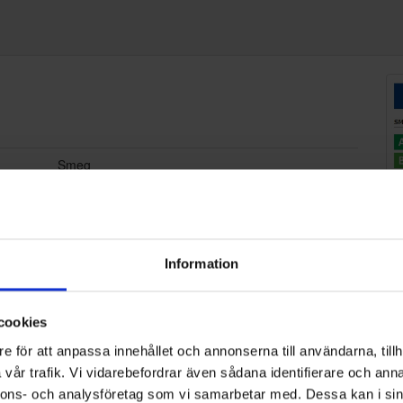
Smeg
U8L080DE
Nej
81.9
Information
59.6
cookies
54.7
e för att anpassa innehållet och annonserna till användarna, tillh
E
vår trafik. Vi vidarebefordrar även sådana identifierare och anna
nnons- och analysföretag som vi samarbetar med. Dessa kan i sin
C