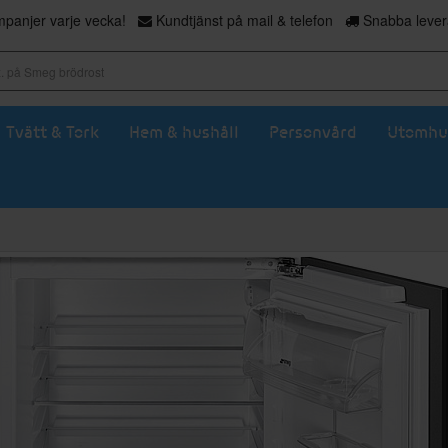
panjer varje vecka!
Kundtjänst på mail & telefon
Snabba levera
Tvätt & Tork
Hem & hushåll
Personvård
Utomhu