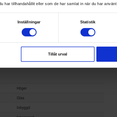
har tillhandahållit eller som de har samlat in när du har använt 
38 decibel A (svagt prassel från löv är ca 35 dB A)
92
Inställningar
Statistik
SN, N, ST
ämpad:
10
ämpad:
43
Tillåt urval
Nej
8017709337155
Höger
Glas
Inbyggd
Integrerad