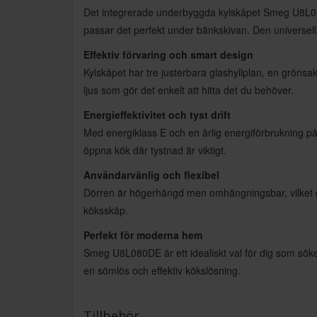
Det integrerade underbyggda kylskåpet Smeg U8L08
passar det perfekt under bänkskivan. Den universella 
Effektiv förvaring och smart design
Kylskåpet har tre justerbara glashyllplan, en grönsak
ljus som gör det enkelt att hitta det du behöver.
Energieffektivitet och tyst drift
Med energiklass E och en årlig energiförbrukning på 
öppna kök där tystnad är viktigt.
Användarvänlig och flexibel
Dörren är högerhängd men omhängningsbar, vilket ger
köksskåp.
Perfekt för moderna hem
Smeg U8L080DE är ett idealiskt val för dig som söke
en sömlös och effektiv kökslösning.
Tillbehör