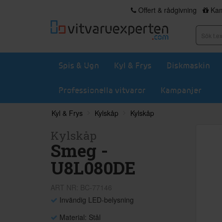
Offert & rådgivning
Kam
Spis & Ugn
Kyl & Frys
Diskmaskin
Professionella vitvaror
Kampanjer
Kyl & Frys
Kylskåp
Kylskåp
Kylskåp
Smeg -
U8L080DE
ART NR: BC-77146
Invändig LED-belysning
Material: Stål