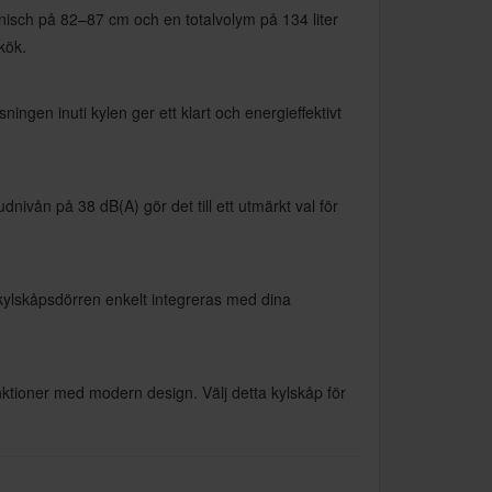
sch på 82–87 cm och en totalvolym på 134 liter
kök.
ingen inuti kylen ger ett klart och energieffektivt
nivån på 38 dB(A) gör det till ett utmärkt val för
 kylskåpsdörren enkelt integreras med dina
ktioner med modern design. Välj detta kylskåp för