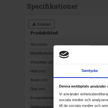
Specifikationer
Datablad
Produktblad:
Varumärke:
Modellbeteckning:
Vinkylskåp (Ja/Nej):
Höjd (cm):
Samtycke
Bredd (cm):
Denna webbplats använder 
Djup (cm):
Vi använder enhetsidentifierar
Energieffektivitetsklass:
sociala medier och analysera 
till de sociala medier och a
Utsläppsklass för luftburet akustiskt buller: