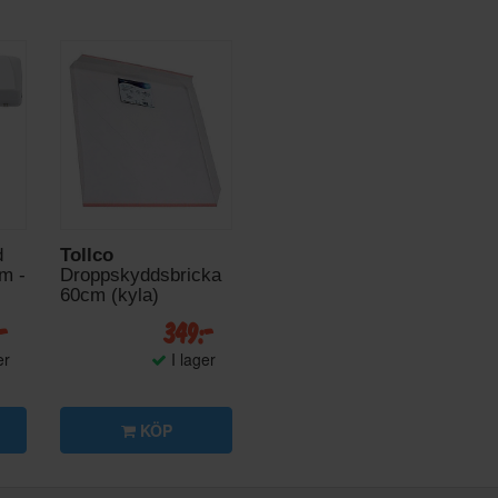
d
Tollco
m -
Droppskyddsbricka
60cm (kyla)
:-
349:-
er
I lager
KÖP