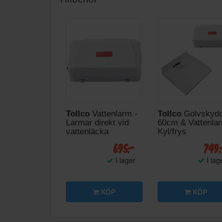
Tollco
Vattenlarm -
Tollco
Golvskyd
Larmar direkt vid
60cm & Vattenlar
vattenläcka
Kyl/frys
695:-
749
I lager
I lag
KÖP
KÖP