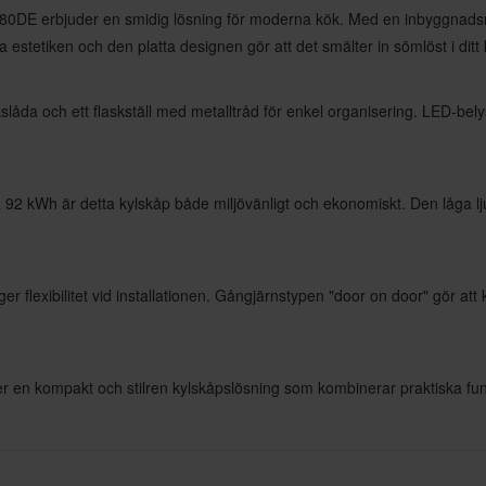
0DE erbjuder en smidig lösning för moderna kök. Med en inbyggnadsni
estetiken och den platta designen gör att det smälter in sömlöst i ditt 
slåda och ett flaskställ med metalltråd för enkel organisering. LED-belysn
92 kWh är detta kylskåp både miljövänligt och ekonomiskt. Den låga ljud
 flexibilitet vid installationen. Gångjärnstypen "door on door" gör att
r en kompakt och stilren kylskåpslösning som kombinerar praktiska fun