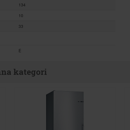
134
10
33
E
nna kategori