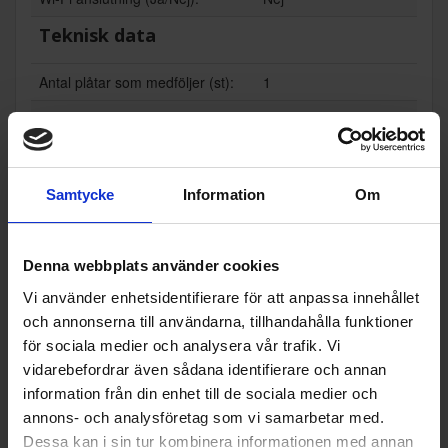
Teknisk data
Antal plåtar som medföljer (st):
1
Max temperatur (°C):
250
Ugnsvolym (l):
68
Energimärkning
Samtycke
Information
Om
Energiklass:
A
Denna webbplats använder cookies
Vi använder enhetsidentifierare för att anpassa innehållet
Populära produkter i denna kategori
och annonserna till användarna, tillhandahålla funktioner
för sociala medier och analysera vår trafik. Vi
vidarebefordrar även sådana identifierare och annan
information från din enhet till de sociala medier och
annons- och analysföretag som vi samarbetar med.
Dessa kan i sin tur kombinera informationen med annan