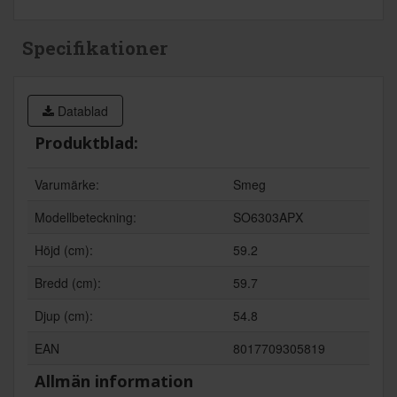
Specifikationer
Datablad
Produktblad:
Varumärke:
Smeg
Modellbeteckning:
SO6303APX
Höjd (cm):
59.2
Bredd (cm):
59.7
Djup (cm):
54.8
EAN
8017709305819
Allmän information