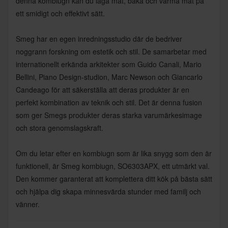
denna kombiugn kan du laga mat, baka och värma mat på
ett smidigt och effektivt sätt.
Smeg har en egen inredningsstudio där de bedriver
noggrann forskning om estetik och stil. De samarbetar med
internationellt erkända arkitekter som Guido Canali, Mario
Bellini, Piano Design-studion, Marc Newson och Giancarlo
Candeago för att säkerställa att deras produkter är en
perfekt kombination av teknik och stil. Det är denna fusion
som ger Smegs produkter deras starka varumärkesimage
och stora genomslagskraft.
Om du letar efter en kombiugn som är lika snygg som den är
funktionell, är Smeg kombiugn, SO6303APX, ett utmärkt val.
Den kommer garanterat att komplettera ditt kök på bästa sätt
och hjälpa dig skapa minnesvärda stunder med familj och
vänner.