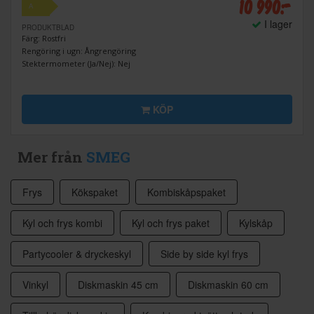
10 990:-
A
I lager
PRODUKTBLAD
Färg: Rostfri
Rengöring i ugn: Ångrengöring
Stektermometer (Ja/Nej): Nej
KÖP
Mer från
SMEG
Frys
Kökspaket
Kombiskåpspaket
Kyl och frys kombi
Kyl och frys paket
Kylskåp
Partycooler & dryckeskyl
Side by side kyl frys
Vinkyl
Diskmaskin 45 cm
Diskmaskin 60 cm