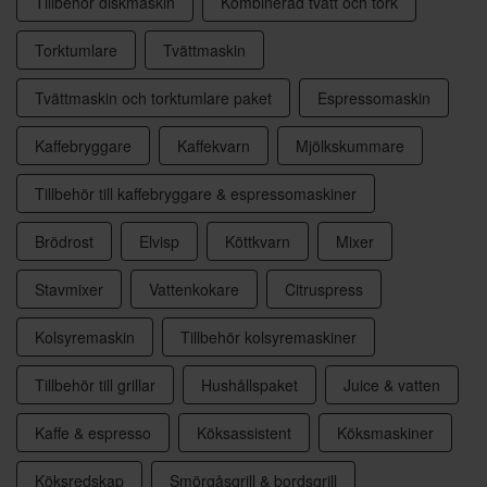
Tillbehör diskmaskin
Kombinerad tvätt och tork
Torktumlare
Tvättmaskin
Tvättmaskin och torktumlare paket
Espressomaskin
Kaffebryggare
Kaffekvarn
Mjölkskummare
Tillbehör till kaffebryggare & espressomaskiner
Brödrost
Elvisp
Köttkvarn
Mixer
Stavmixer
Vattenkokare
Citruspress
Kolsyremaskin
Tillbehör kolsyremaskiner
Tillbehör till grillar
Hushållspaket
Juice & vatten
Kaffe & espresso
Köksassistent
Köksmaskiner
Köksredskap
Smörgåsgrill & bordsgrill