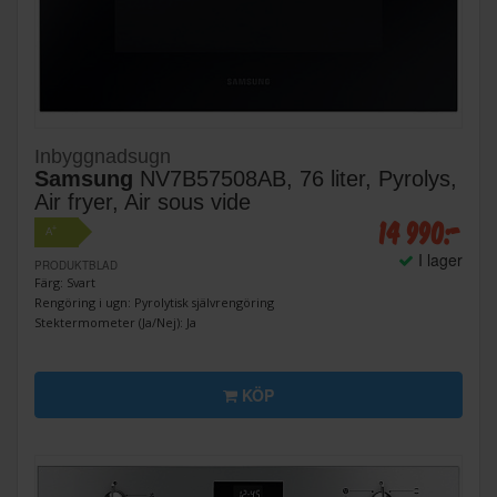
Inbyggnadsugn
Samsung
NV7B57508AB, 76 liter, Pyrolys,
Air fryer, Air sous vide
14 990:-
+
A
I lager
PRODUKTBLAD
Färg: Svart
Rengöring i ugn: Pyrolytisk självrengöring
Stektermometer (Ja/Nej): Ja
KÖP