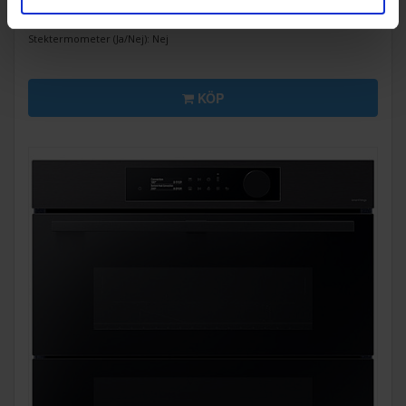
Färg: Rostfri
Rengöring i ugn: Pyrolytisk självrengöring
Stektermometer (Ja/Nej): Nej
KÖP