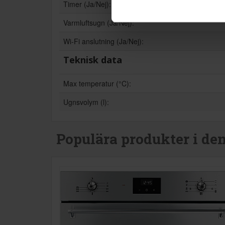
Timer (Ja/Nej):
Varmluftsugn (Ja/Nej):
Wi-Fi anslutning (Ja/Nej):
Teknisk data
Max temperatur (°C):
Ugnsvolym (l):
Populära produkter i de