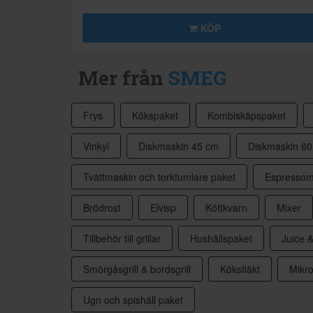
KÖP
Mer från
SMEG
Frys
Kökspaket
Kombiskåpspaket
Vinkyl
Diskmaskin 45 cm
Diskmaskin 6
Tvättmaskin och torktumlare paket
Espressom
Brödrost
Elvisp
Köttkvarn
Mixer
Tillbehör till grillar
Hushållspaket
Juice &
Smörgåsgrill & bordsgrill
Köksfläkt
Mikr
Ugn och spishäll paket