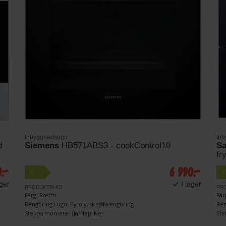
Inbyggnadsugn
In
d
Siemens
HB571ABS3 - cookControl10
S
fr
0:-
6 990:-
+
A
A
ager
I lager
PRODUKTBLAD
PR
Färg: Rostfri
Fär
Rengöring i ugn: Pyrolytisk självrengöring
Ren
Stektermometer (Ja/Nej): Nej
Ste