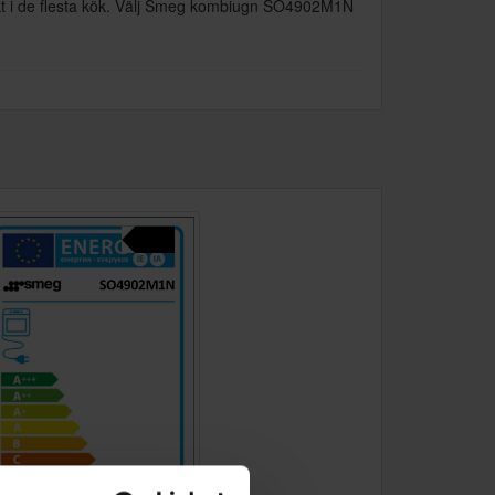
ekt i de flesta kök. Välj Smeg kombiugn SO4902M1N