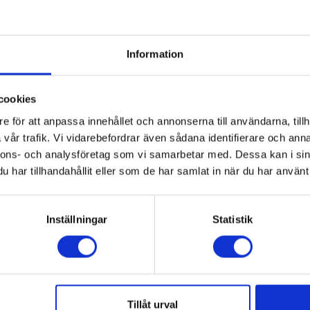
8017709325701
Information
Ångrengöring
cookies
Svart
e för att anpassa innehållet och annonserna till användarna, tillh
Kompaktugn
vår trafik. Vi vidarebefordrar även sådana identifierare och anna
nnons- och analysföretag som vi samarbetar med. Dessa kan i sin
har tillhandahållit eller som de har samlat in när du har använt 
Nej
Ja
Inställningar
Statistik
Ja
Ja
Nej
Tillåt urval