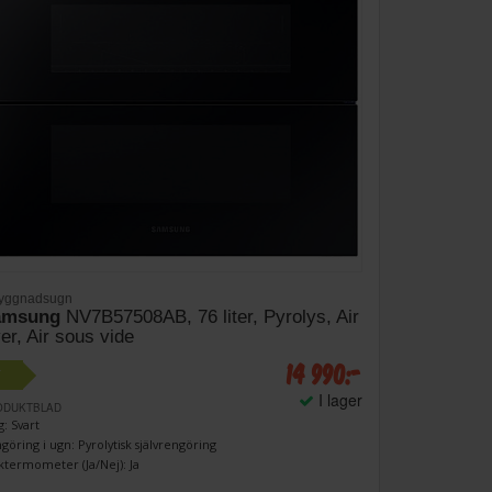
byggnadsugn
amsung
NV7B57508AB, 76 liter, Pyrolys, Air
yer, Air sous vide
14 990:-
+
I lager
ODUKTBLAD
g: Svart
göring i ugn: Pyrolytisk självrengöring
ktermometer (Ja/Nej): Ja