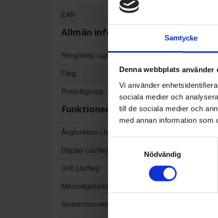
EAN
Allmän information
Samtycke
Rengöring i ugn:
Denna webbplats använder 
Färg:
Vi använder enhetsidentifierar
Produktgrupp:
sociala medier och analysera 
Funktioner och egenskaper
till de sociala medier och a
med annan information som du 
Ångfunktion (Ja/Nej):
Samtyckesval
Display (Ja/Nej):
Nödvändig
Grill (Ja/Nej):
Mikrovågsfunktion (Ja/Nej):
Stektermometer (Ja/Nej):