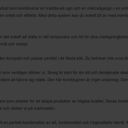
ukt som kombinerar en traditionell ugn och en mikrovågsugn i en en
n enkel och effektiv. Med detta system kan du enkelt bli av med eventu
 det enkelt att ställa in rätt temperatur och tid för dina matlagningbeh
emål och recept.
n kompakt och passar perfekt i de flesta kök. Du behöver inte oroa dig
erkligen sticker ut. Smeg är känt för sin stil och detaljerade design
dare att känna sig nöjda. Den här kombiugnen är inget undantag. Den
s som arbetar för att skapa produkter av högsta kvalitet. Deras inrednin
ge och sticker ut på marknaden.
erfekt kombination av stil, funktionalitet och högkvalitativ teknik. M