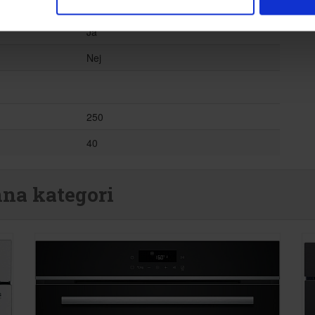
Ja
Ja
Nej
250
40
nna kategori