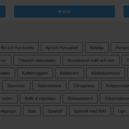
KÖP
Kyl och frys kombi
Kyl och frys paket
Kylskåp
Partyco
0 cm
Tillbehör diskmaskin
Kombinerad tvätt och tork
T
askin
Kaffebryggare
Kaffekvarn
Mjölkskummare
Stavmixer
Vattenkokare
Citruspress
Kolsyremask
 vatten
Kaffe & espresso
Köksassistent
Köksmaskine
ovågsugn
Spis
Spishäll
Spishäll med fläkt
Ugn