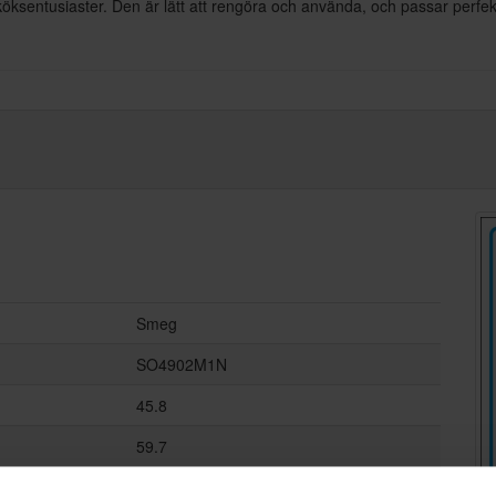
öksentusiaster. Den är lätt att rengöra och använda, och passar perf
Smeg
SO4902M1N
45.8
59.7
54.8