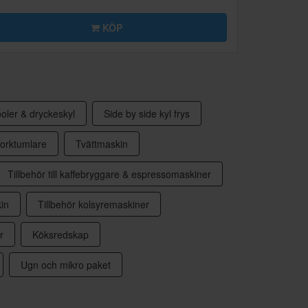
KÖP
oler & dryckeskyl
Side by side kyl frys
orktumlare
Tvättmaskin
Tillbehör till kaffebryggare & espressomaskiner
in
Tillbehör kolsyremaskiner
r
Köksredskap
Ugn och mikro paket