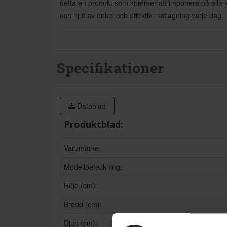
detta en produkt som kommer att imponera på alla k
och njut av enkel och effektiv matlagning varje dag.
Specifikationer
Datablad
Produktblad:
Varumärke:
Modellbeteckning:
Höjd (cm):
Bredd (cm):
Djup (cm):