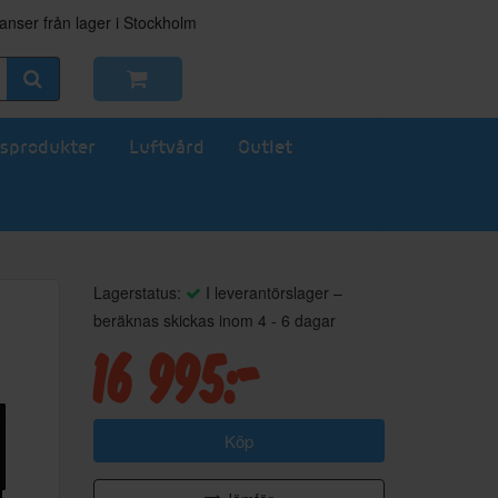
nser från lager i Stockholm
sprodukter
Luftvård
Outlet
Lagerstatus:
I leverantörslager –
beräknas skickas inom 4 - 6 dagar
16 995:-
Köp