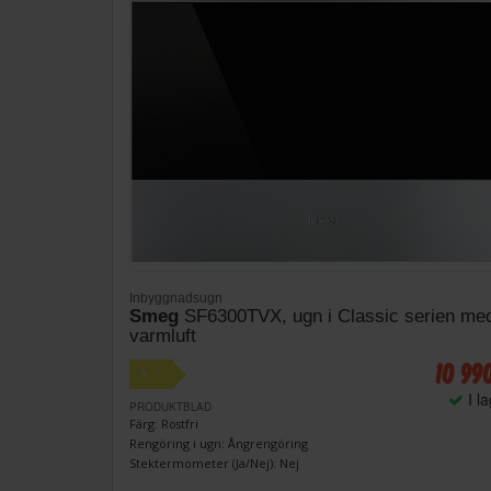
Inbyggnadsugn
Smeg
SF6300TVX, ugn i Classic serien me
varmluft
10 99
A
I l
PRODUKTBLAD
Färg: Rostfri
Rengöring i ugn: Ångrengöring
Stektermometer (Ja/Nej): Nej