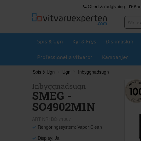
Offert & rådgivning
Kam
Spis & Ugn
Kyl & Frys
Diskmaskin
Professionella vitvaror
Kampanjer
Spis & Ugn
Ugn
Inbyggnadsugn
Inbyggnadsugn
SMEG -
SO4902M1N
ART NR: BC-71007
Rengöringssystem: Vapor Clean
Display: Ja