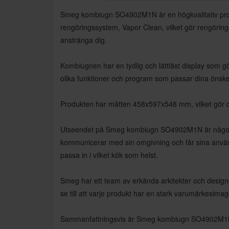
Smeg kombiugn SO4902M1N är en högkvalitativ prod
rengöringssystem, Vapor Clean, vilket gör rengöringe
anstränga dig.
Kombiugnen har en tydlig och lättläst display som gör
olika funktioner och program som passar dina önsk
Produkten har måtten 458x597x548 mm, vilket gör de
Utseendet på Smeg kombiugn SO4902M1N är något som v
kommunicerar med sin omgivning och får sina använ
passa in i vilket kök som helst.
Smeg har ett team av erkända arkitekter och designer
se till att varje produkt har en stark varumärkesima
Sammanfattningsvis är Smeg kombiugn SO4902M1N en p