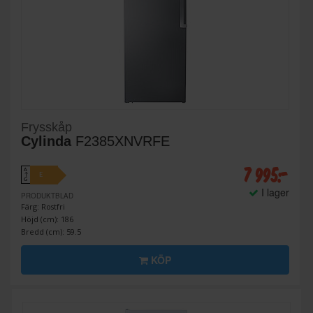
Frysskåp
Cylinda
F2385XNVRFE
7 995:-
A
E
↑
G
I lager
PRODUKTBLAD
Färg: Rostfri
Höjd (cm): 186
Bredd (cm): 59.5
KÖP