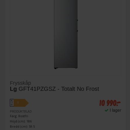
Frysskåp
Lg
GFT41PZGSZ - Totalt No Frost
10 990:-
A
E
↑
G
I lager
PRODUKTBLAD
Färg: Rostfri
Höjd (cm): 186
Bredd (cm): 59.5