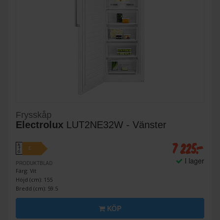
Frysskåp
Electrolux
LUT2NE32W - Vänster
7 225:-
A
E
↑
G
I lager
PRODUKTBLAD
Färg: Vit
Höjd (cm): 155
Bredd (cm): 59.5
KÖP