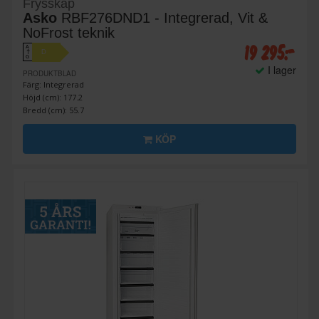
Frysskåp
Asko
RBF276DND1 - Integrerad, Vit &
NoFrost teknik
19 295:-
A
D
↑
G
I lager
PRODUKTBLAD
Färg: Integrerad
Höjd (cm): 177.2
Bredd (cm): 55.7
KÖP