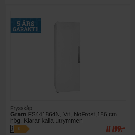
Frysskåp
Gram
FS441864N, Vit, NoFrost,186 cm
hög, Klarar kalla utrymmen
11 199:-
A
E
↑
G