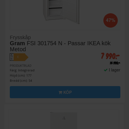
47%
Frysskåp
Gram
FSI 301754 N - Passar IKEA kök
Metod
7 990:-
A
E
↑
G
14 990:-
PRODUKTBLAD
I lager
Färg: Integrerad
Höjd (cm): 177
Bredd (cm): 54
KÖP