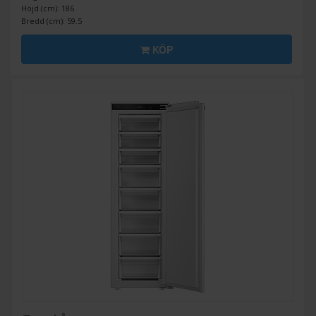
Höjd (cm): 186
Bredd (cm): 59.5
KÖP