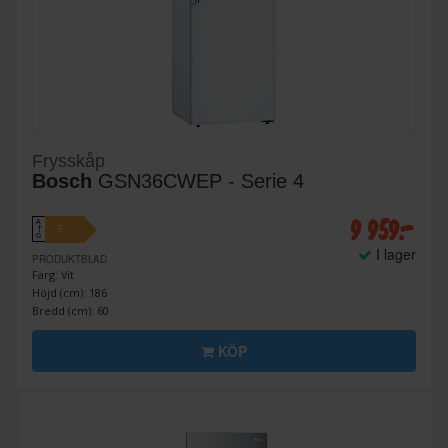
Frysskåp
Bosch
GSN36CWEP - Serie 4
9 959:-
A
E
↑
G
I lager
PRODUKTBLAD
Färg: Vit
Höjd (cm): 186
Bredd (cm): 60
KÖP