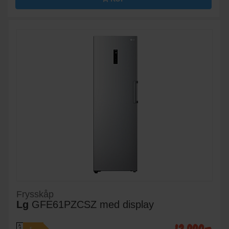
Frysskåp
Lg
GFE61PZCSZ med display
A