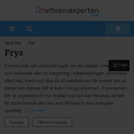
Kyl & Frys
Frys
Frys
Filter
Frysens mått och nischmått avgör om den passar under bänken,
som fristående eller för integrering i köksinredningen. Kontrollera
alltid höjd, bredd och djup så att installationen blir korrekt och att
dörren kan öppnas fullt ut även i trånga utrymmen. Frysvolymen i
liter är avgörande för hur mycket mat som kan förvaras, särskilt
för större hushåll eller den som vill frysa in stora mängder
samtidigt. ...
Läs mer
Frysskåp
Tillbehör till frysskåp