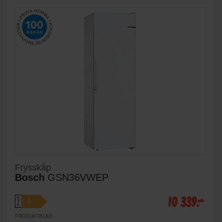
Frysskåp
Bosch
GSN36VWEP
10 339:-
A
E
↑
G
PRODUKTBLAD