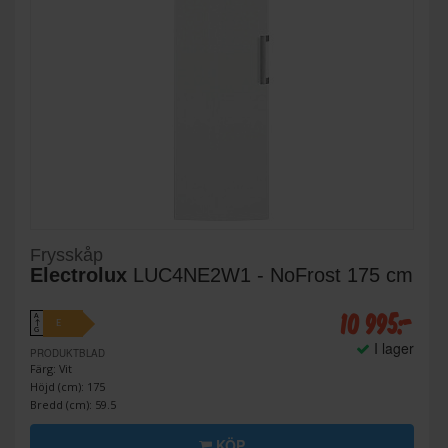
Frysskåp
Electrolux
LUC4NE2W1 - NoFrost 175 cm
10 995:-
A
E
↑
G
I lager
PRODUKTBLAD
Färg: Vit
Höjd (cm): 175
Bredd (cm): 59.5
KÖP