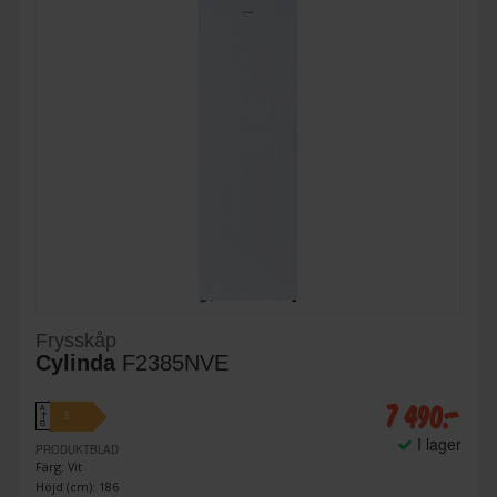
Frysskåp
Cylinda
F2385NVE
7 490:-
A
E
↑
G
I lager
PRODUKTBLAD
Färg: Vit
Höjd (cm): 186