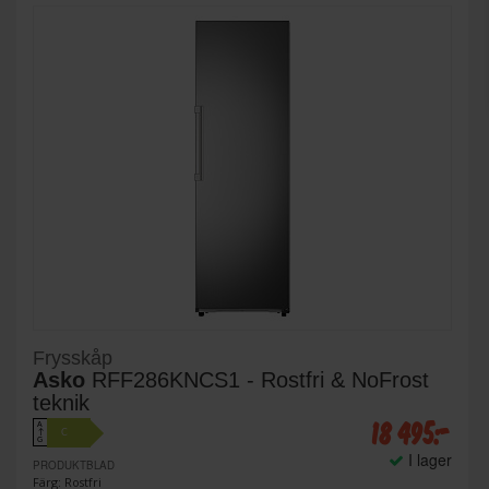
Frysskåp
Asko
RFF286KNCS1 - Rostfri & NoFrost
teknik
18 495:-
A
C
↑
G
I lager
PRODUKTBLAD
Färg: Rostfri