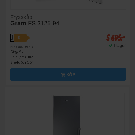
Frysskåp
Gram
FS 3125-94
5 695:-
A
E
↑
G
I lager
PRODUKTBLAD
Färg: Vit
Höjd (cm): 102
Bredd (cm): 54
KÖP