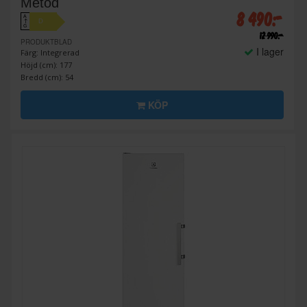
Metod
8 490:-
A
D
↑
G
12 990:-
PRODUKTBLAD
I lager
Färg: Integrerad
Höjd (cm): 177
Bredd (cm): 54
KÖP