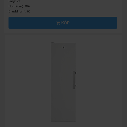
Färg: Vit
Höjd (cm): 186
Bredd (cm): 60
KÖP