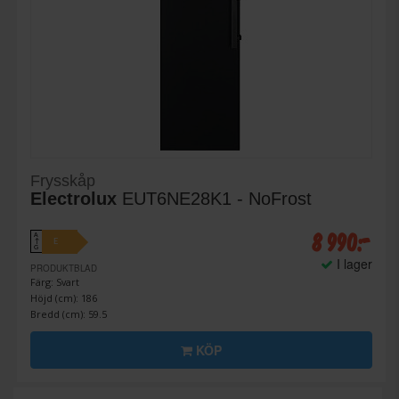
Frysskåp
Electrolux
EUT6NE28K1 - NoFrost
8 990:-
A
E
↑
G
I lager
PRODUKTBLAD
Färg: Svart
Höjd (cm): 186
Bredd (cm): 59.5
KÖP