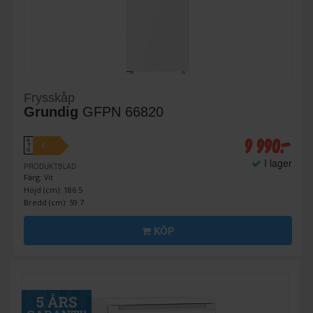
Frysskåp
Grundig
GFPN 66820
9 990:-
A
E
↑
G
I lager
PRODUKTBLAD
Färg: Vit
Höjd (cm): 186.5
Bredd (cm): 59.7
KÖP