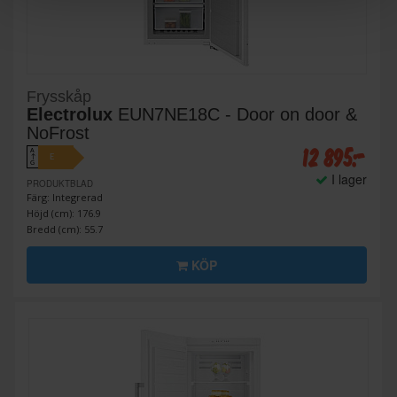
Frysskåp
Electrolux
EUN7NE18C - Door on door &
NoFrost
12 895:-
A
E
↑
G
I lager
PRODUKTBLAD
Färg: Integrerad
Höjd (cm): 176.9
Bredd (cm): 55.7
KÖP