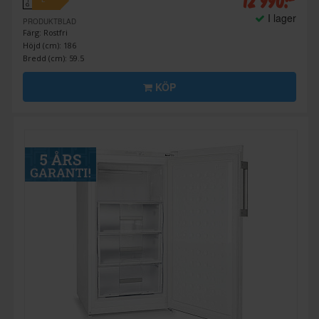
12 990:-
E
↑
G
I lager
PRODUKTBLAD
Färg: Rostfri
Höjd (cm): 186
Bredd (cm): 59.5
KÖP