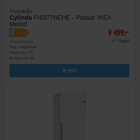
Frysskåp
Cylinda
FI6377NEHE - Passar IKEA
Metod
9 499:-
A
E
↑
G
I lager
PRODUKTBLAD
Färg: Integrerad
Höjd (cm): 177
Bredd (cm): 54
KÖP