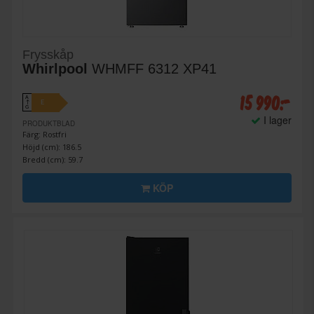
Frysskåp
Whirlpool
WHMFF 6312 XP41
15 990:-
A
E
↑
G
I lager
PRODUKTBLAD
Färg: Rostfri
Höjd (cm): 186.5
Bredd (cm): 59.7
KÖP