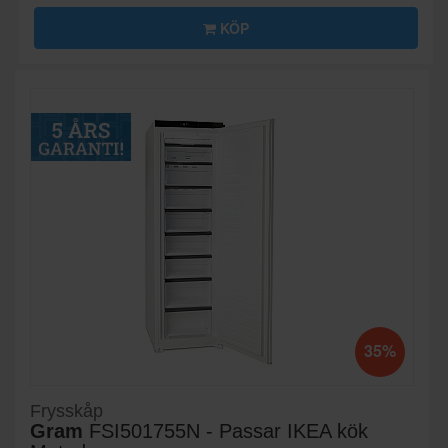
KÖP
35%
Frysskåp
Gram
FSI501755N - Passar IKEA kök