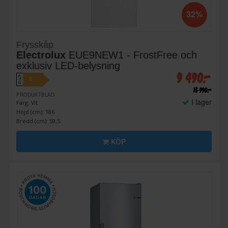
32%
Frysskåp
Electrolux
EUE9NEW1 - FrostFree och
exklusiv LED-belysning
9 490:-
A
E
↑
G
13 990:-
PRODUKTBLAD
I lager
Färg: Vit
Höjd (cm): 186
Bredd (cm): 59,5
KÖP