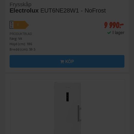
Frysskåp
Electrolux
EUT6NE28W1 - NoFrost
9 990:-
A
E
↑
G
I lager
PRODUKTBLAD
Färg: Vit
Höjd (cm): 186
Bredd (cm): 59.5
KÖP