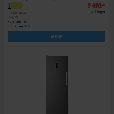
9 490:-
A
D
↑
G
I lager
PRODUKTBLAD
Färg: Vit
Höjd (cm): 186
Bredd (cm): 59.5
KÖP