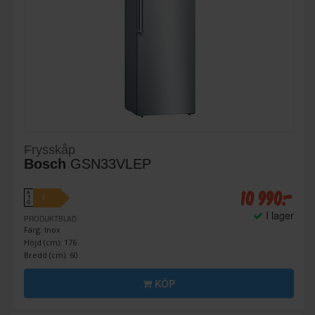
Frysskåp
Bosch
GSN33VLEP
10 990:-
A
E
↑
G
I lager
PRODUKTBLAD
Färg: Inox
Höjd (cm): 176
Bredd (cm): 60
KÖP