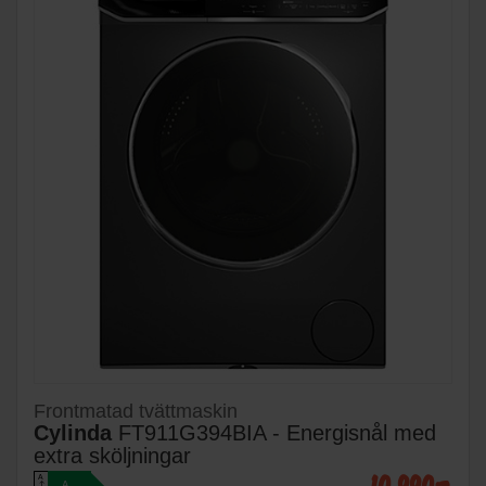
Frontmatad tvättmaskin
Cylinda
FT911G394BIA - Energisnål med
extra sköljningar
10 990:-
A
A
↑