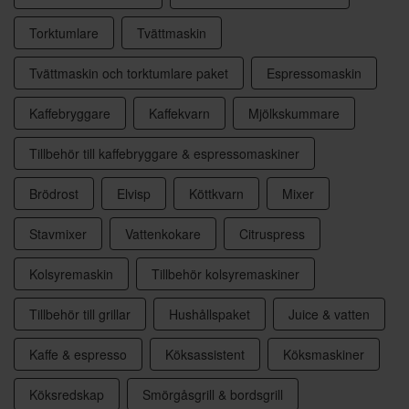
Torktumlare
Tvättmaskin
Tvättmaskin och torktumlare paket
Espressomaskin
Kaffebryggare
Kaffekvarn
Mjölkskummare
Tillbehör till kaffebryggare & espressomaskiner
Brödrost
Elvisp
Köttkvarn
Mixer
Stavmixer
Vattenkokare
Citruspress
Kolsyremaskin
Tillbehör kolsyremaskiner
Tillbehör till grillar
Hushållspaket
Juice & vatten
Kaffe & espresso
Köksassistent
Köksmaskiner
Köksredskap
Smörgåsgrill & bordsgrill