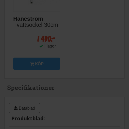
Haneström
Tvättsockel 30cm
1 490:-
I lager
KÖP
Specifikationer
Datablad
Produktblad: