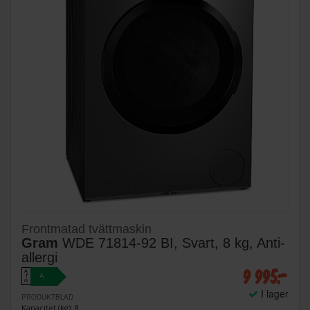
Frontmatad tvättmaskin
Gram
WDE 71814-92 BI, Svart, 8 kg, Anti-
allergi
9 995:-
A
A
↑
G
I lager
PRODUKTBLAD
Kapacitet (kg): 8