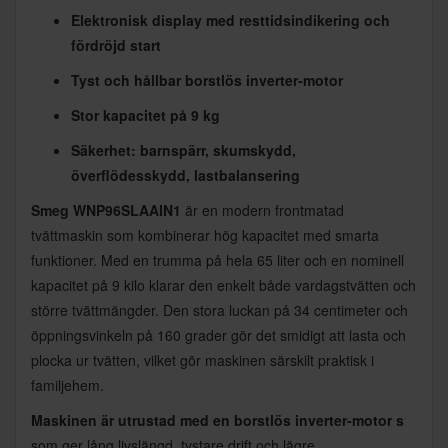
Elektronisk display med resttidsindikering och
fördröjd start
Tyst och hållbar borstlös inverter-motor
Stor kapacitet på 9 kg
Säkerhet: barnspärr, skumskydd,
överflödesskydd, lastbalansering
Smeg WNP96SLAAIN1
är en modern frontmatad
tvättmaskin som kombinerar hög kapacitet med smarta
funktioner. Med en trumma på hela 65 liter och en nominell
kapacitet på 9 kilo klarar den enkelt både vardagstvätten och
större tvättmängder. Den stora luckan på 34 centimeter och
öppningsvinkeln på 160 grader gör det smidigt att lasta och
plocka ur tvätten, vilket gör maskinen särskilt praktisk i
familjehem.
Maskinen är utrustad med en borstlös inverter-motor s
som ger lång livslängd, tystare drift och lägre