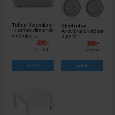
Tollco
Vattenlarm
Electrolux
- Larmar direkt vid
Antivibrationsfötter
vattenläcka
4-pack
695:-
249:-
I lager
I lager
KÖP
KÖP