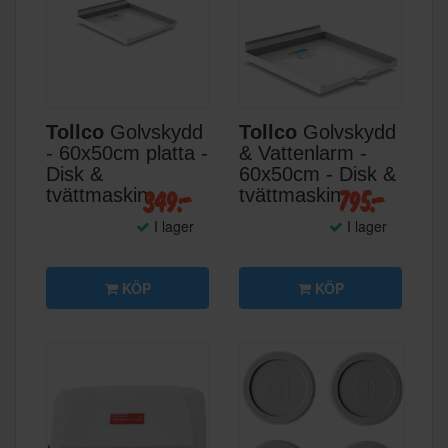
Tollco
Golvskydd
Tollco
Golvskydd
- 60x50cm platta -
& Vattenlarm -
Disk &
60x50cm - Disk &
349:-
795:-
tvättmaskin
tvättmaskin
I lager
I lager
KÖP
KÖP