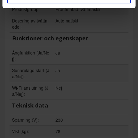
Produktgrupp:
Frontmatad tvättmaskin
Dosering av tvättm
Automatiskt
edel:
Funktioner och egenskaper
Ångfunktion (Ja/Ne
Ja
j):
Senarelagd start (J
Ja
a/Nej):
Wi-Fi anslutning (J
Nej
a/Nej):
Teknisk data
Spänning (V):
230
Vikt (kg):
78