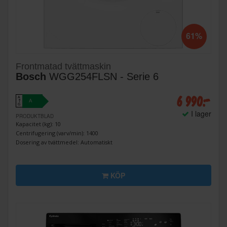
61%
Frontmatad tvättmaskin
Bosch
WGG254FLSN - Serie 6
6 990:-
A
A
↑
G
I lager
PRODUKTBLAD
Kapacitet (kg): 10
Centrifugering (varv/min): 1400
Dosering av tvättmedel: Automatiskt
KÖP