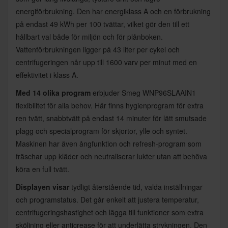
energiförbrukning. Den har energiklass A och en förbrukning
på endast 49 kWh per 100 tvättar, vilket gör den till ett
hållbart val både för miljön och för plånboken.
Vattenförbrukningen ligger på 43 liter per cykel och
centrifugeringen når upp till 1600 varv per minut med en
effektivitet i klass A.
Med 14 olika program
erbjuder Smeg WNP96SLAAIN1
flexibilitet för alla behov. Här finns hygienprogram för extra
ren tvätt, snabbtvätt på endast 14 minuter för lätt smutsade
plagg och specialprogram för skjortor, ylle och syntet.
Maskinen har även ångfunktion och refresh-program som
fräschar upp kläder och neutraliserar lukter utan att behöva
köra en full tvätt.
Displayen visar
tydligt återstående tid, valda inställningar
och programstatus. Det går enkelt att justera temperatur,
centrifugeringshastighet och lägga till funktioner som extra
sköljning eller anticrease för att underlätta strykningen. Den