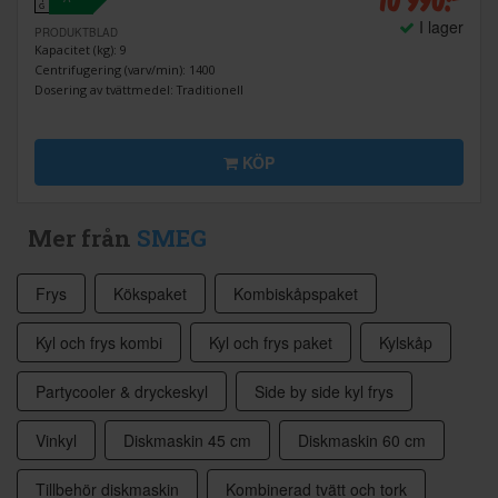
G
I lager
PRODUKTBLAD
Kapacitet (kg): 9
Centrifugering (varv/min): 1400
Dosering av tvättmedel: Traditionell
KÖP
Mer från
SMEG
Frys
Kökspaket
Kombiskåpspaket
Kyl och frys kombi
Kyl och frys paket
Kylskåp
Partycooler & dryckeskyl
Side by side kyl frys
Vinkyl
Diskmaskin 45 cm
Diskmaskin 60 cm
Tillbehör diskmaskin
Kombinerad tvätt och tork