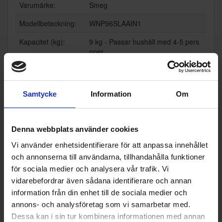
Varumärke:
Smeg
Modellbeteckning:
WNP96SLAAIN1
Kapacitet (kg):
9 kg - Passar hushåll med 4-5 pers
oner
Höjd (cm):
84
Bredd (cm):
60
Samtycke
Information
Om
Djup (cm):
58 (standard)
Utsläppsklass för lu
C
Denna webbplats använder cookies
ftburet akustiskt bul
ler:
Vi använder enhetsidentifierare för att anpassa innehållet
och annonserna till användarna, tillhandahålla funktioner
Energianvändning,
0.49 kWh drar den i genomsnitt per
för sociala medier och analysera vår trafik. Vi
i kWh per kg per cy
tvättning (cykel)
vidarebefordrar även sådana identifierare och annan
*
kel:
information från din enhet till de sociala medier och
Vattenförbrukning i
43
annons- och analysföretag som vi samarbetar med.
**
liter per cykel:
Dessa kan i sin tur kombinera informationen med annan