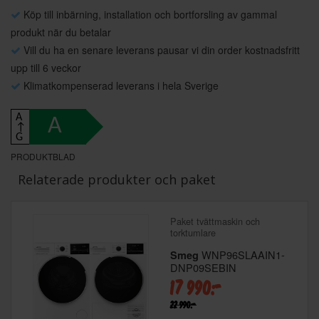
Köp till inbärning, installation och bortforsling av gammal
produkt när du betalar
Vill du ha en senare leverans pausar vi din order kostnadsfritt
upp till 6 veckor
Klimatkompenserad leverans i hela Sverige
A
A
↑
G
PRODUKTBLAD
Relaterade produkter och paket
Paket tvättmaskin och
torktumlare
WNP96SLAAIN1-
Smeg
DNP09SEBIN
17 990:-
22 990:-