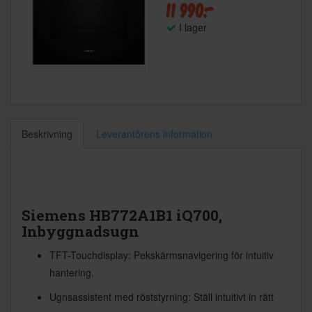
11 990:-
I lager
Beskrivning
Leverantörens information
Siemens HB772A1B1 iQ700,
Inbyggnadsugn
TFT-Touchdisplay: Pekskärmsnavigering för intuitiv
hantering.
Ugnsassistent med röststyrning: Ställ intuitivt in rätt