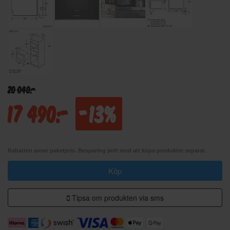
20 040:-
17 490:-
-13%
Rabatten avser paketpris. Besparing jmfr med att köpa produkter separat.
Köp
Tipsa om produkten via sms