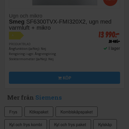
Ugn och mikro
Smeg
SF6300TVX-FMI320X2, ugn med
varmluft + mikro
13 990:-
A
20 485:-
PRODUKTBLAD
I lager
Ångfunktion (Ja/Nej): Nej
Rengöring i ugn: Ångrengöring
Stektermometer (Ja/Nej): Nej
KÖP
Mer från
Siemens
Frys
Kökspaket
Kombiskåpspaket
Kyl och frys kombi
Kyl och frys paket
Kylskåp