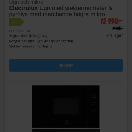
Ugn och mikro
Electrolux
Ugn med stektermometer &
pyrolys med matchande högre mikro
12 990:-
+
A
19 985:-
PRODUKTBLAD
I lager
Ångfunktion (Ja/Nej): Nej
Rengöring i ugn: Pyrolytisk självrengöring
Stektermometer (Ja/Nej): Ja
KÖP