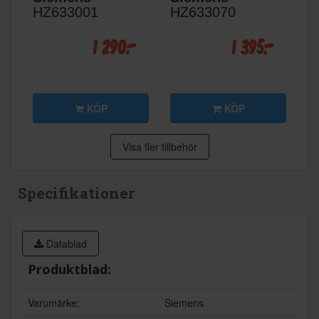
HZ633001
HZ633070
1 290:-
1 395:-
KÖP
KÖP
Visa fler tillbehör
Specifikationer
Datablad
Produktblad:
Varumärke:
Siemens