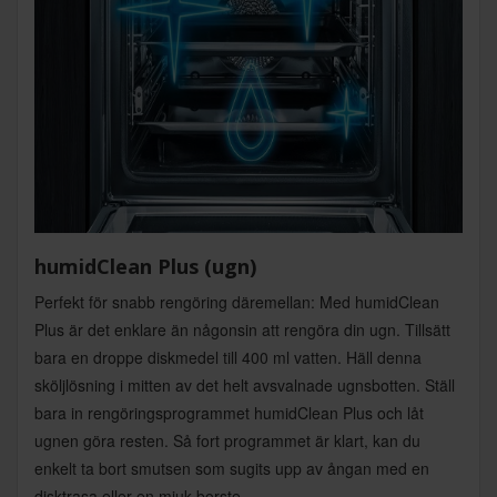
humidClean Plus (ugn)
Perfekt för snabb rengöring däremellan: Med humidClean
Plus är det enklare än någonsin att rengöra din ugn. Tillsätt
bara en droppe diskmedel till 400 ml vatten. Häll denna
sköljlösning i mitten av det helt avsvalnade ugnsbotten. Ställ
bara in rengöringsprogrammet humidClean Plus och låt
ugnen göra resten. Så fort programmet är klart, kan du
enkelt ta bort smutsen som sugits upp av ångan med en
disktrasa eller en mjuk borste.