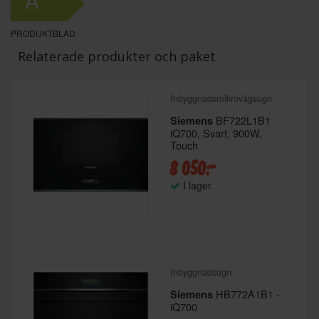
A
PRODUKTBLAD
Relaterade produkter och paket
Inbyggnadsmikrovågsugn
BF722L1B1
Siemens
iQ700, Svart, 900W,
Touch
8 050:-
I lager
Inbyggnadsugn
HB772A1B1 -
Siemens
iQ700