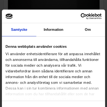
Samtycke
Information
Om
TFT-Touchdisplay
Denna webbplats använder cookies
Med sin användarvänliga menystruktur och touchnavigering
Vi använder enhetsidentifierare för att anpassa innehållet
gör TFT-Touchdisplay det enkelt och tillfredsställande att
och annonserna till användarna, tillhandahålla funktioner
använda din ugn. Den intuitiva vägledningen genom den
för sociala medier och analysera vår trafik. Vi
omfattande menyn hjälper dig att få ut det mesta av din ugn.
vidarebefordrar även sådana identifierare och annan
information från din enhet till de sociala medier och
annons- och analysföretag som vi samarbetar med.
Dessa kan i sin tur kombinera informationen med annan
information som du har tillhandahållit eller som de har
samlat in när du har använt deras tjänster.