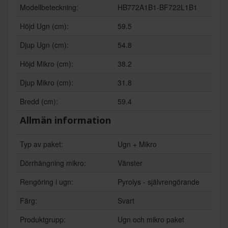
Modellbeteckning:
HB772A1B1-BF722L1B1
Höjd Ugn (cm):
59.5
Djup Ugn (cm):
54.8
Höjd Mikro (cm):
38.2
Djup Mikro (cm):
31.8
Bredd (cm):
59.4
Allmän information
Typ av paket:
Ugn + Mikro
Dörrhängning mikro:
Vänster
Rengöring i ugn:
Pyrolys - självrengörande
Färg:
Svart
Produktgrupp:
Ugn och mikro paket