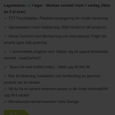
Lagerstatus:
I lager - Skickas normalt inom 1 vardag
(färre
än 5 st kvar)
TFT-Touchdisplay: Pekskärmsnavigering för intuitiv hantering.
Ugnsassistent med röststyrning: Ställ intuitivt in rätt program.
Home Connect med fjärrstyrning och övervakning: Frigör din
smarta ugns fulla potential.
7 automatiska program som hjälper dig att uppnå fantastiska
resultat - cookControl7.
Spara tid med kraftful mikro - effekt upp till 900 W.
Köp till inbärning, installation och bortforsling av gammal
produkt när du betalar
Vill du ha en senare leverans pausar vi din order kostnadsfritt
upp till 6 veckor
Klimatkompenserad leverans i hela Sverige
+