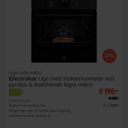
37%
Ugn och mikro
Electrolux
Ugn med stektermometer och
pyrolys & matchande lägre mikro
11 990:-
+
A
18 985:-
PRODUKTBLAD
I lager
Ångfunktion (Ja/Nej): Nej
Rengöring i ugn: Pyrolytisk självrengöring
Stektermometer (Ja/Nej): Ja