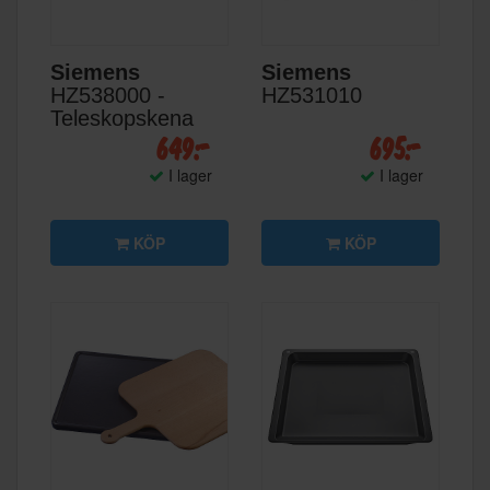
Siemens
Siemens
HZ538000 -
HZ531010
Teleskopskena
649:-
695:-
I lager
I lager
KÖP
KÖP