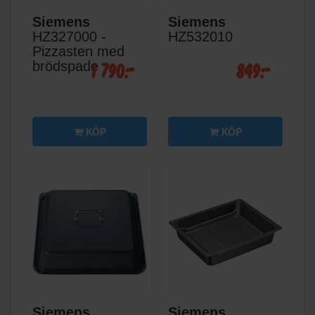
Siemens
Siemens
HZ327000 -
HZ532010
Pizzasten med
1 790:-
849:-
brödspade
KÖP
KÖP
Siemens
Siemens