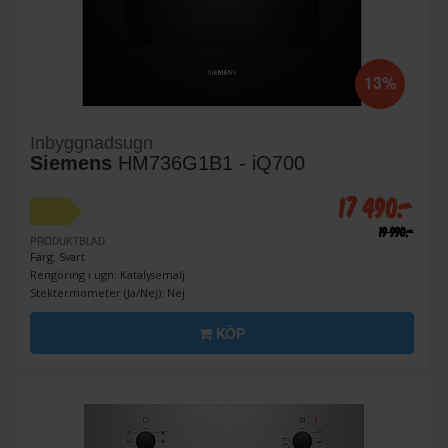
13%
Inbyggnadsugn
Siemens
HM736G1B1 - iQ700
17 490:-
A
19 990:-
PRODUKTBLAD
Färg: Svart
Rengöring i ugn: Katalysemalj
Stektermometer (Ja/Nej): Nej
KÖP