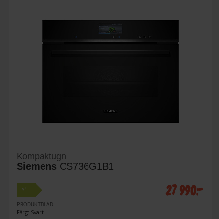
Kompaktugn
Siemens
CS736G1B1
27 990:-
+
A
PRODUKTBLAD
Färg: Svart