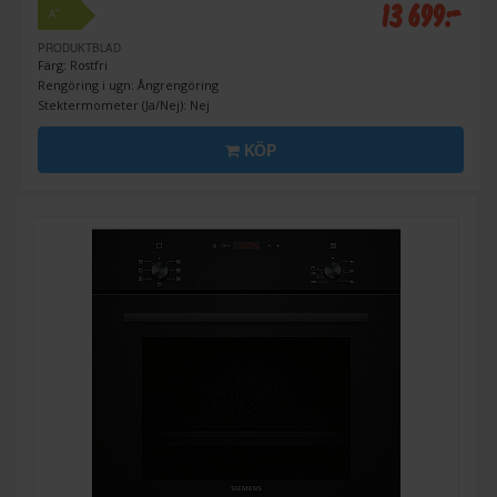
13 699:-
+
A
PRODUKTBLAD
Färg: Rostfri
Rengöring i ugn: Ångrengöring
Stektermometer (Ja/Nej): Nej
KÖP