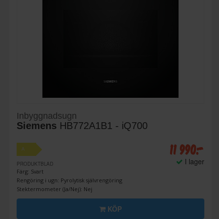
Inbyggnadsugn
Siemens
HB772A1B1 - iQ700
11 990:-
A
I lager
PRODUKTBLAD
Färg: Svart
Rengöring i ugn: Pyrolytisk självrengöring
Stektermometer (Ja/Nej): Nej
KÖP