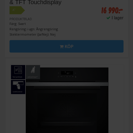
& TFT Touchdisplay
16 990:-
+
A
I lager
PRODUKTBLAD
Färg: Svart
Rengöring i ugn: Ångrengöring
Stektermometer (Ja/Nej): Nej
KÖP