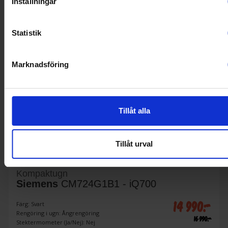
Inställningar
Statistik
Marknadsföring
Tillåt alla
12%
Tillåt urval
Kompaktugn
Siemens
CM724G1B1 - iQ700
14 990:-
Färg: Svart
Rengöring i ugn: Ångrengöring
16 990:-
Stektermometer (Ja/Nej): Nej