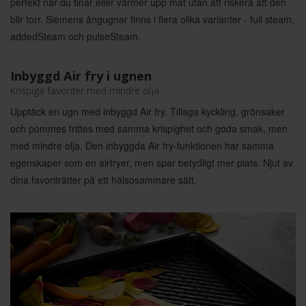
perfekt när du tinar eller värmer upp mat utan att riskera att den
blir torr. Siemens ångugnar finns i flera olika varianter - full steam,
addedSteam och pulseSteam.
Inbyggd Air fry i ugnen
Krispiga favoriter med mindre olja
Upptäck en ugn med inbyggd Air fry. Tillaga kyckling, grönsaker
och pommes frittes med samma krispighet och goda smak, men
med mindre olja. Den inbyggda Air fry-funktionen har samma
egenskaper som en airfryer, men spar betydligt mer plats. Njut av
dina favoriträtter på ett hälsosammare sätt.