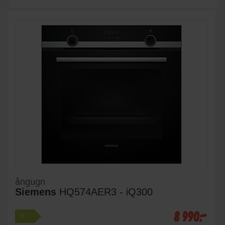
ångugn
Siemens
HQ574AER3 - iQ300
8 990:-
+
A