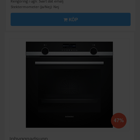
Rengöring i ugn: Svart slät emalj
Stektermometer (Ja/Nej): Nej
KÖP
47%
Inbyggnadsugn