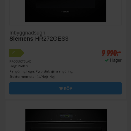
Inbyggnadsugn
Siemens
HR272GES3
9 990:-
+
A
I lager
PRODUKTBLAD
Färg: Rostfri
Rengöring i ugn: Pyrolytisk självrengöring
Stektermometer (Ja/Nej): Nej
KÖP