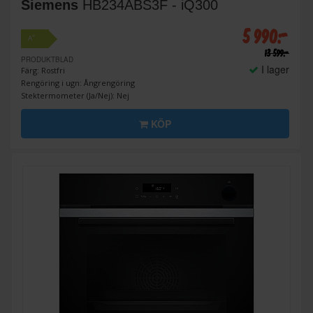
Siemens
HB234ABS3F - iQ300
5 990:-
+
A
13 599:-
PRODUKTBLAD
I lager
Färg: Rostfri
Rengöring i ugn: Ångrengöring
Stektermometer (Ja/Nej): Nej
KÖP