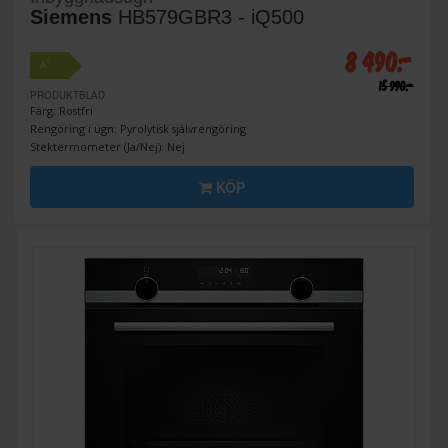
Siemens
HB579GBR3 - iQ500
8 490:-
+
A
15 990:-
PRODUKTBLAD
Färg: Rostfri
Rengöring i ugn: Pyrolytisk självrengöring
Stektermometer (Ja/Nej): Nej
KÖP