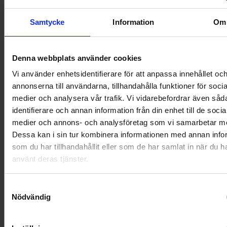
Samtycke
Information
Om
Denna webbplats använder cookies
Vi använder enhetsidentifierare för att anpassa innehållet oc
annonserna till användarna, tillhandahålla funktioner för socia
medier och analysera vår trafik. Vi vidarebefordrar även såd
Inbyggnadsugn
identifierare och annan information från din enhet till de socia
Siemens
HB722G1B1S
medier och annons- och analysföretag som vi samarbetar m
Dessa kan i sin tur kombinera informationen med annan info
21 699:-
+
A
som du har tillhandahållit eller som de har samlat in när du h
använt deras tjänster.
PRODUKTBLAD
Färg: Svart
Rengöring i ugn: Ångrengöring
Stektermometer (Ja/Nej): Nej
Samtyckesval
Nödvändig
KÖP