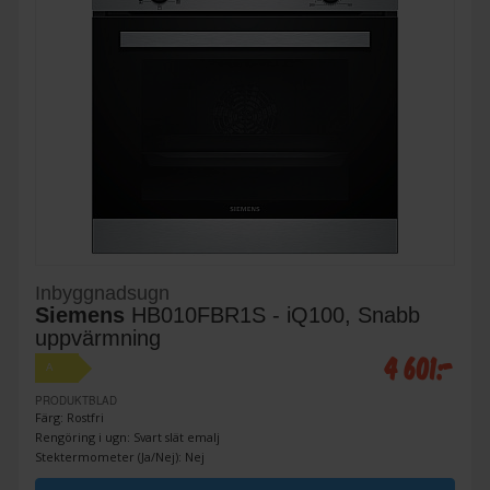
Inbyggnadsugn
Siemens
HB010FBR1S - iQ100, Snabb
uppvärmning
4 601:-
A
PRODUKTBLAD
Färg: Rostfri
Rengöring i ugn: Svart slät emalj
Stektermometer (Ja/Nej): Nej