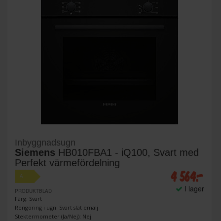
Inbyggnadsugn
Siemens
HB010FBA1 - iQ100, Svart med
Perfekt värmefördelning
4 564:-
A
I lager
PRODUKTBLAD
Färg: Svart
Rengöring i ugn: Svart slät emalj
Stektermometer (Ja/Nej): Nej