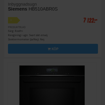
Inbyggnadsugn
Siemens
HB510ABR0S
7 122:-
A
PRODUKTBLAD
Färg: Rostfri
Rengöring i ugn: Svart slät emalj
Stektermometer (Ja/Nej): Nej
KÖP