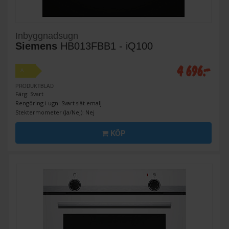
Inbyggnadsugn
Siemens
HB013FBB1 - iQ100
4 696:-
A
PRODUKTBLAD
Färg: Svart
Rengöring i ugn: Svart slät emalj
Stektermometer (Ja/Nej): Nej
KÖP