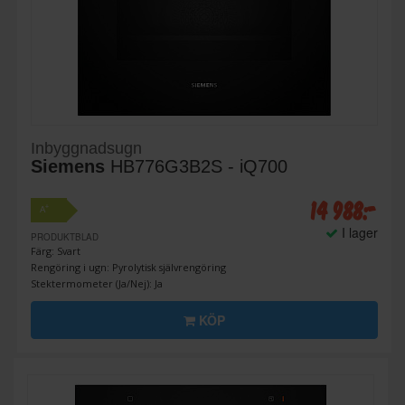
Inbyggnadsugn
Siemens
HB776G3B2S - iQ700
14 988:-
+
A
I lager
PRODUKTBLAD
Färg: Svart
Rengöring i ugn: Pyrolytisk självrengöring
Stektermometer (Ja/Nej): Ja
KÖP