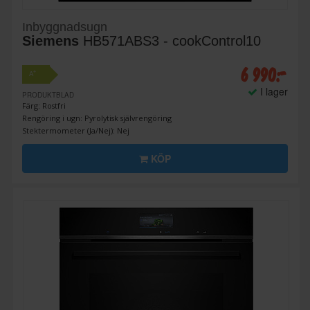
Inbyggnadsugn
Siemens
HB571ABS3 - cookControl10
6 990:-
+
A
I lager
PRODUKTBLAD
Färg: Rostfri
Rengöring i ugn: Pyrolytisk självrengöring
Stektermometer (Ja/Nej): Nej
KÖP