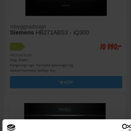
Inbyggnadsugn
Siemens
HB271ABS3 - iQ300
10 990:-
+
A
PRODUKTBLAD
Färg: Rostfri
Rengöring i ugn: Pyrolytisk självrengöring
Stektermometer (Ja/Nej): Nej
KÖP