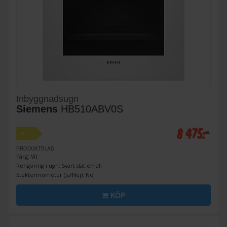
Inbyggnadsugn
Siemens
HB510ABV0S
8 475:-
A
PRODUKTBLAD
Färg: Vit
Rengöring i ugn: Svart slät emalj
Stektermometer (Ja/Nej): Nej
KÖP