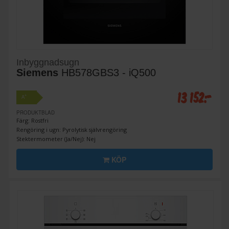
Inbyggnadsugn
Siemens
HB578GBS3 - iQ500
13 152:-
+
A
PRODUKTBLAD
Färg: Rostfri
Rengöring i ugn: Pyrolytisk självrengöring
Stektermometer (Ja/Nej): Nej
KÖP