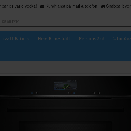
panjer varje vecka!
Kundtjänst på mail & telefon
Snabba levera
Tvätt & Tork
Hem & hushåll
Personvård
Utomhu