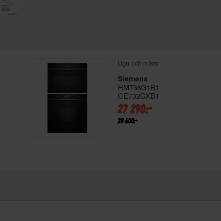
Ugn och mikro
Siemens
HM736G1B1-
CE732GXB1
27 290:-
28 600:-