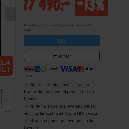
17 490:-
-13%
Rabatten jämförs med lägsta pris senaste 30
dagar.
Köp
Jämför
LLA
SET
Köp till inbärning, installation och
bortforsling av gammal produkt när du
betalar
Vill du ha en senare leverans pausar
vi din order kostnadsfritt upp till 6 veckor
Klimatkompenserad leverans i hela
Sverige