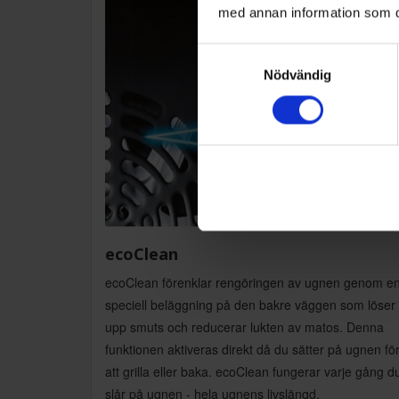
med annan information som du 
Samtyckesval
Nödvändig
ecoClean
ecoClean förenklar rengöringen av ugnen genom e
speciell beläggning på den bakre väggen som löser
upp smuts och reducerar lukten av matos. Denna
funktionen aktiveras direkt då du sätter på ugnen fö
att grilla eller baka. ecoClean fungerar varje gång d
slår på ugnen - hela ugnens livslängd.