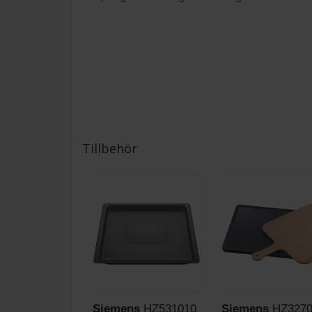
Tillbehör
Siemens
HZ531010
Siemens
HZ3270