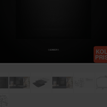
KO
PRI