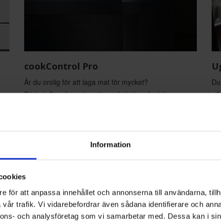
cookControl Pro
U
Är du orolig för att laga mat för mycket?
Du 
Förinstallerade, automatiserade bak- och stekprogram
vil
i din ugn garanterar perfekt tillredning. Välj helt enkelt
Ama
en
din rätt via den överskådliga TFT-Touchdisplayen så
til
et
styr ugnens sensorer processen. Välj ett resultat från
Ug
olika förslag som passar dina önskemål eller tid.
ins
Information
Ugnen tillämpar automatiskt korrekta inställningar och
en 
funktioner och stängs av när din maträtt är klar, så att
Ugn
cookies
du kan koppla av medan maten tillagas. Fler program
re
e för att anpassa innehållet och annonserna till användarna, tillh
kan laddas ner i framtiden – koppla bara din ugn till ditt
vår trafik. Vi vidarebefordrar även sådana identifierare och anna
registrerade Home Connect-konto.
nnons- och analysföretag som vi samarbetar med. Dessa kan i sin