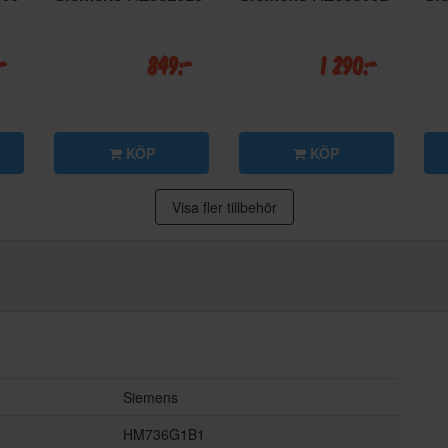
:-
849:-
1 290:-
KÖP
KÖP
Visa fler tillbehör
Siemens
HM736G1B1