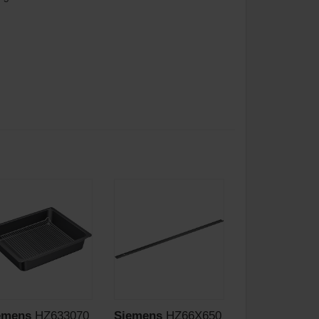
emens
HZ633070
Siemens
HZ66X650