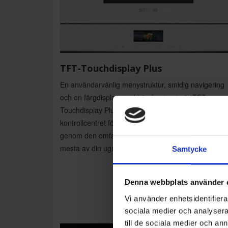
TFT-Touchdisplay Plus
En användarvänlig menystruktur, smidig navigering
och en färgdisplay med hög kontrast gör TFT-
Touchdisplay Plus till det enkla och tillfredsställande
kontrollcentret för din ugn. Den intuitiva vägledning
genom den omfattande menyn hjälper dig att få ut d
mesta av din ugn.
Samtycke
Denna webbplats använder 
Vi använder enhetsidentifierar
sociala medier och analysera 
till de sociala medier och a