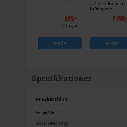
- Pizzasten med
brödspade
695:-
1 790
I lager
KÖP
KÖP
Specifikationer
Produktblad:
Varumärke:
Modellbeteckning: