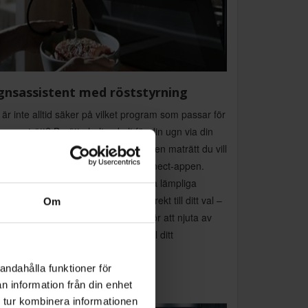
gnsassistent med röststyrning
är inte alltid säker på vilket program som passar för
ken maträtt? Berätta helt enkelt för din ugn via din
zon Alexa Voice Control-enhet vilken maträtt du vill
laga. Eller, alternativt, via Home Connect-appen.
nsassistenten kommer då att föreslå lämpliga
tällningar eller program och växla direkt till ditt val –
Om
genväg som verkligen sparar tid. För att njuta av
sassistenten anslut bara din ugn till ditt
gistrerade Home Connect-konto.
andahålla funktioner för
n information från din enhet
 tur kombinera informationen