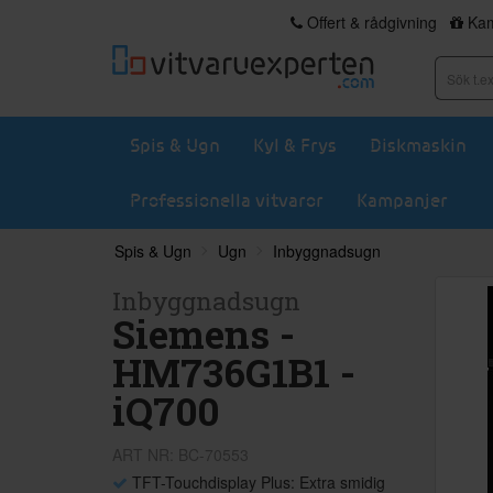
Offert & rådgivning
Kam
Spis & Ugn
Kyl & Frys
Diskmaskin
Professionella vitvaror
Kampanjer
Spis & Ugn
Ugn
Inbyggnadsugn
Inbyggnadsugn
Siemens -
HM736G1B1 -
iQ700
ART NR: BC-70553
TFT-Touchdisplay Plus: Extra smidig