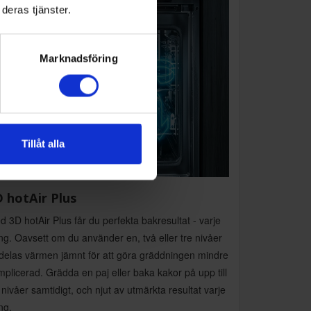
deras tjänster.
Marknadsföring
Tillåt alla
 hotAir Plus
 3D hotAir Plus får du perfekta bakresultat - varje
g. Oavsett om du använder en, två eller tre nivåer
rdelas värmen jämnt för att göra gräddningen mindre
plicerad. Grädda en paj eller baka kakor på upp till
 nivåer samtidigt, och njut av utmärkta resultat varje
ng.