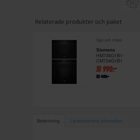
Relaterade produkter och paket
Ugn och mikro
Siemens
HM736G1B1-
CM724G1B1
31 990:-
32 480:-
Beskrivning
Leverantörens information