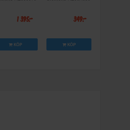
1 395:-
349:-
KÖP
KÖP