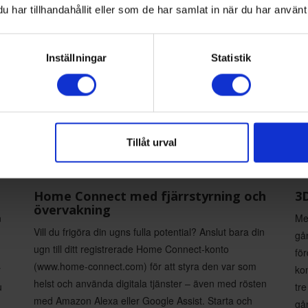
har tillhandahållit eller som de har samlat in när du har använt 
Inställningar
Statistik
Tillåt urval
Home Connect med fjärrstyrning och
3D
övervakning
n
Med
Vill du frigöra din ugns fulla potential? Anslut bara din
gån
ugn till ditt registrerade Home Connect-konto
fö
(www.home-connect.com) för att styra den var som
r
kom
helst och använda digitala tjänster – även med rösten
u
tre
med Amazon Alexa eller Google Assist. Starta och
gå