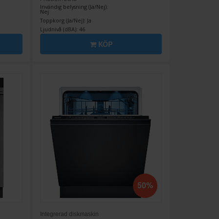
Invändig belysning (Ja/Nej):
Nej
Toppkorg (Ja/Nej): Ja
Ljudnivå (dBA): 46
KÖP
50%
Integrerad diskmaskin