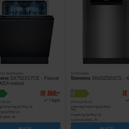
erad diskmaskin
Diskmaskin
mens
SX75ZX17CE - Passar
Siemens
SN15ZS01CS - i
IKEA metod
10 360:-
15
A
C
↑
G
I lager
KTBLAD
PRODUKTBLAD
g belysning (Ja/Nej): Ja
Invändig belysning (Ja/Nej):
Nej
g (Ja/Nej): Ja
Toppkorg (Ja/Nej): Ja
å (dBA): 40
Ljudnivå (dBA): 39
KÖP
KÖP