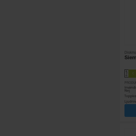
Diskma
Sie
A
C
↑
G
PRODU
Invändi
Nej
Toppkor
Ljudniv