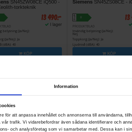
mens
SN45ZW08CE iQ500 -
Siemens
SN45ZS08CE - i
Zeolith-torkteknik
13 490:-
13
A
B
↑
G
I lager
KTBLAD
PRODUKTBLAD
g belysning (Ja/Nej):
Invändig belysning (Ja/Nej):
Nej
g (Ja/Nej): Ja
Toppkorg (Ja/Nej): Ja
å (dBA): 40
Ljudnivå (dBA): 40
KÖP
KÖP
Information
cookies
e för att anpassa innehållet och annonserna till användarna, tillh
vår trafik. Vi vidarebefordrar även sådana identifierare och anna
nnons- och analysföretag som vi samarbetar med. Dessa kan i sin