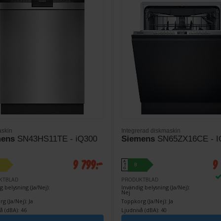
skin
Integrerad diskmaskin
mens
SN43HS11TE - iQ300
Siemens
SN65ZX16CE - I
9 799:-
9
A
B
↑
G
KTBLAD
PRODUKTBLAD
g belysning (Ja/Nej):
Invändig belysning (Ja/Nej):
Nej
g (Ja/Nej): Ja
Toppkorg (Ja/Nej): Ja
å (dBA): 46
Ljudnivå (dBA): 40