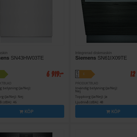
skin
Integrerad diskmaskin
mens
SN43HW03TE
Siemens
SN61IX09TE
6 919:-
12
A
E
↑
G
KTBLAD
PRODUKTBLAD
g belysning (Ja/Nej):
Invändig belysning (Ja/Nej):
Nej
g (Ja/Nej): Nej
Toppkorg (Ja/Nej): Ja
å (dBA): 46
Ljudnivå (dBA): 48
KÖP
KÖP