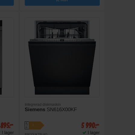
Integrerad diskmaskin
Siemens
SN616X00KF
 895:-
5 990:-
A
E
↑
G
I lager
I lager
PRODUKTBLAD