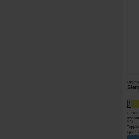
Diskma
Sie
A
D
↑
G
PRODU
Invändi
Nej
Toppkor
Ljudniv