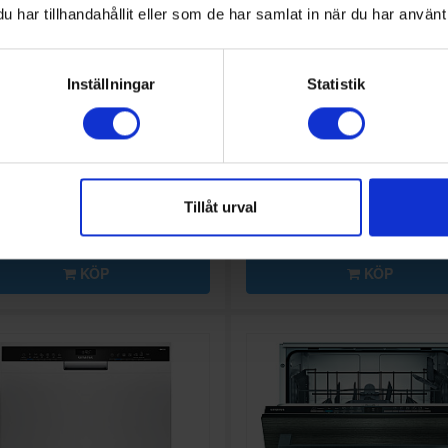
har tillhandahållit eller som de har samlat in när du har använt 
erad diskmaskin
Diskmaskin
Inställningar
Statistik
mens
SN63HX03TE
Siemens
SN15ZW01CS - 
10 569:-
10
A
C
↑
G
KTBLAD
PRODUKTBLAD
g belysning (Ja/Nej):
Invändig belysning (Ja/Nej):
Tillåt urval
Nej
g (Ja/Nej): Nej
Toppkorg (Ja/Nej): Ja
å (dBA): 46
Ljudnivå (dBA): 39
KÖP
KÖP