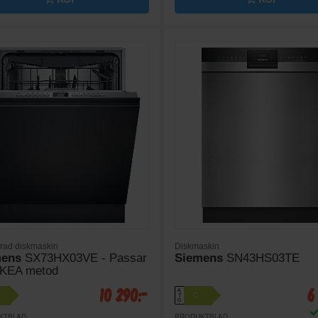
erad diskmaskin
Diskmaskin
mens
SX73HX03VE - Passar
Siemens
SN43HS03TE
IKEA metod
10 290:-
6
A
C
↑
G
KTBLAD
PRODUKTBLAD