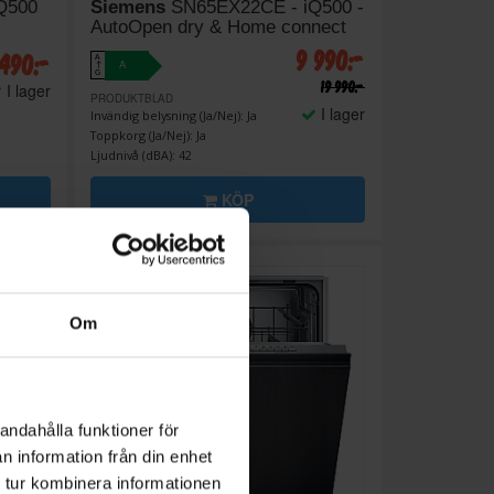
Q500
Siemens
SN65EX22CE - iQ500 -
AutoOpen dry & Home connect
9 990:-
 490:-
A
A
↑
G
19 990:-
I lager
PRODUKTBLAD
I lager
Invändig belysning (Ja/Nej): Ja
Toppkorg (Ja/Nej): Ja
Ljudnivå (dBA): 42
KÖP
Om
andahålla funktioner för
n information från din enhet
 tur kombinera informationen