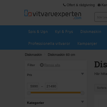
Offert & rådgivning
Kam
Spis & Ugn
Kyl & Frys
Diskmaskin
Professionella vitvaror
Kampanjer
Diskmaskin
Diskmaskin 60 cm
Di
Filter
Här hitt
Pris
–
Sortera
Kategorier