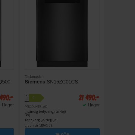
Diskmaskin
Q500
Siemens
SN15ZC01CS
 490:-
21 490:-
A
C
↑
G
I lager
I lager
PRODUKTBLAD
Invändig belysning (Ja/Nej):
Nej
Toppkorg (Ja/Nej): Ja
Ljudnivå (dBA): 39
KÖP