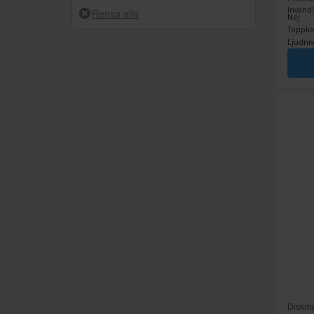
1
Invändi
A
Nej
Toppkor
4
B
Ljudniv
10
C
2
D
2
E
Diskma