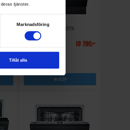
deras tjänster.
Integrerad diskmaskin
Marknadsföring
iQ500
Siemens
SX63HX03TE
 948:-
10 780:-
A
C
↑
G
PRODUKTBLAD
Invändig belysning (Ja/Nej):
Tillåt alla
Nej
Toppkorg (Ja/Nej): Nej
Ljudnivå (dBA): 46
KÖP