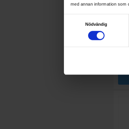
med annan information som du 
Samtyckesval
Integr
Nödvändig
Sie
A
C
↑
G
PRODU
Invändi
Nej
Toppkor
Ljudniv