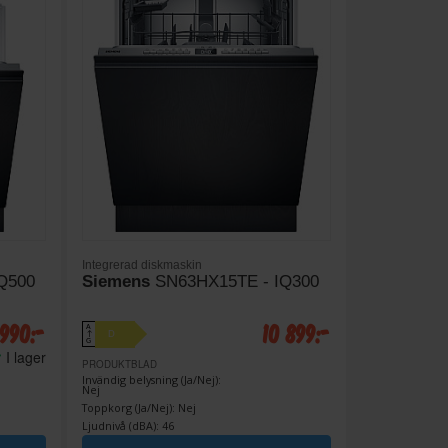
Integrerad diskmaskin
Q500
Siemens
SN63HX15TE - IQ300
 990:-
10 899:-
A
D
↑
G
I lager
PRODUKTBLAD
Invändig belysning (Ja/Nej):
Nej
Toppkorg (Ja/Nej): Nej
Ljudnivå (dBA): 46