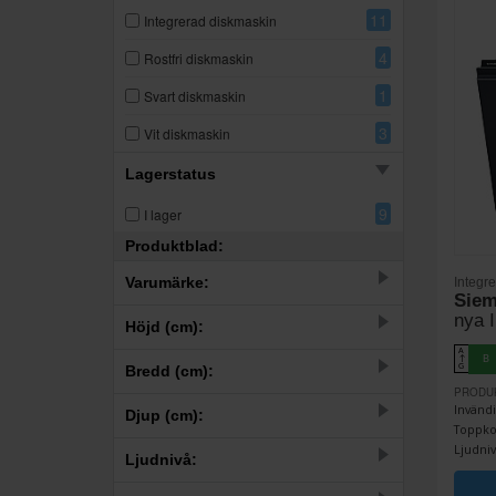
11
Integrerad diskmaskin
4
Rostfri diskmaskin
1
Svart diskmaskin
3
Vit diskmaskin
Lagerstatus
9
I lager
Produktblad:
Varumärke:
Integr
Sie
nya 
19
Siemens
Höjd (cm):
A
B
↑
–
Bredd (cm):
G
PRODU
–
Invändi
Djup (cm):
Toppkor
Ljudniv
–
Ljudnivå: