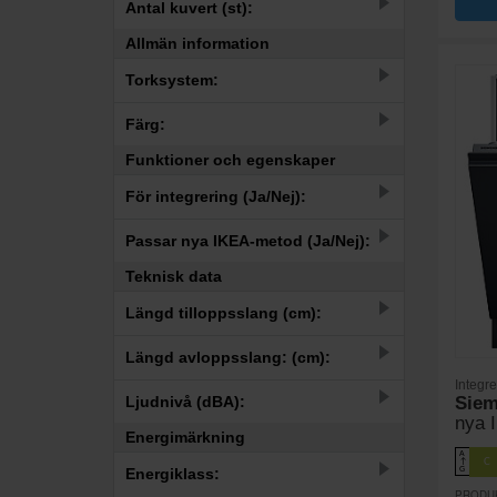
–
Antal kuvert (st):
Allmän information
–
39
40
41
42
43
44
46
48
50
Torksystem:
1
Automatisk lucköppning
Färg:
1
Egenvärme
Funktioner och egenskaper
1
Black inox
10
Värmeväxlare
För integrering (Ja/Nej):
11
Integrerad
7
Zeolith
11
Ja
4
Rostfri
Passar nya IKEA-metod (Ja/Nej):
8
Nej
3
Teknisk data
Vit
3
Ja
Längd tilloppsslang (cm):
8
Nej
–
Längd avloppsslang: (cm):
Integr
–
140
160
165
175
Sie
Ljudnivå (dBA):
nya 
Energimärkning
–
190
170
A
C
↑
G
Energiklass:
PRODU