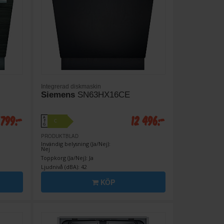
Integrerad diskmaskin
Siemens
SN63HX16CE
 799:-
12 496:-
A
C
↑
G
PRODUKTBLAD
Invändig belysning (Ja/Nej):
Nej
Toppkorg (Ja/Nej): Ja
Ljudnivå (dBA): 42
KÖP