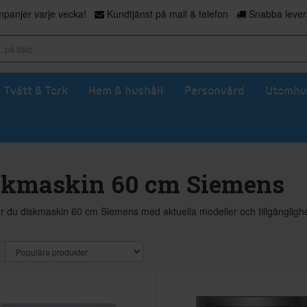
panjer varje vecka!
Kundtjänst på mail & telefon
Snabba levera
Tvätt & Tork
Hem & hushåll
Personvård
Utomhu
skmaskin 60 cm Siemens
ar du diskmaskin 60 cm Siemens med aktuella modeller och tillgängligh