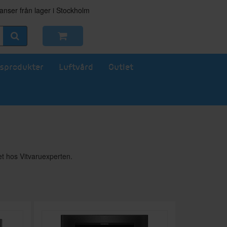
nser från lager i Stockholm
sprodukter
Luftvård
Outlet
et hos Vitvaruexperten.