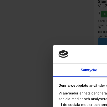
Sie
Vit, 
A
B
↑
G
PRODU
Invändi
Nej
Toppkor
Ljudniv
Samtycke
Denna webbplats använder 
Vi använder enhetsidentifierar
sociala medier och analysera 
till de sociala medier och a