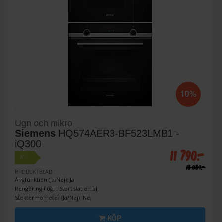
10%
Ugn och mikro
Siemens
HQ574AER3-BF523LMB1 -
iQ300
11 790:-
+
A
13 034:-
PRODUKTBLAD
Ångfunktion (Ja/Nej): Ja
Rengöring i ugn: Svart slät emalj
Stektermometer (Ja/Nej): Nej
KÖP