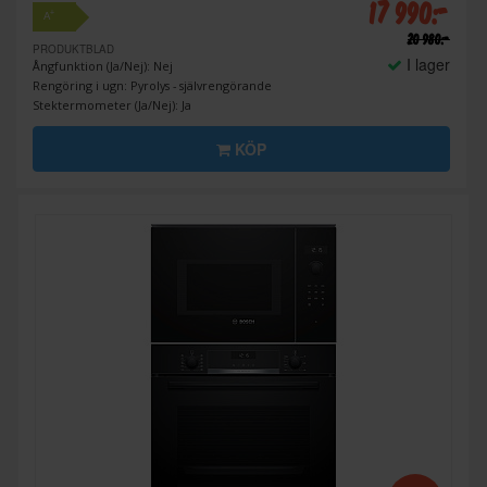
17 990:-
+
A
20 980:-
PRODUKTBLAD
I lager
Ångfunktion (Ja/Nej): Nej
Rengöring i ugn: Pyrolys - självrengörande
Stektermometer (Ja/Nej): Ja
KÖP