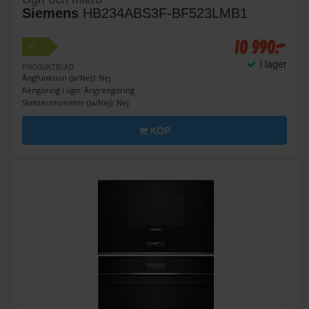
Siemens
HB234ABS3F-BF523LMB1
10 990:-
+
A
I lager
PRODUKTBLAD
Ångfunktion (Ja/Nej): Nej
Rengöring i ugn: Ångrengöring
Stektermometer (Ja/Nej): Nej
KÖP