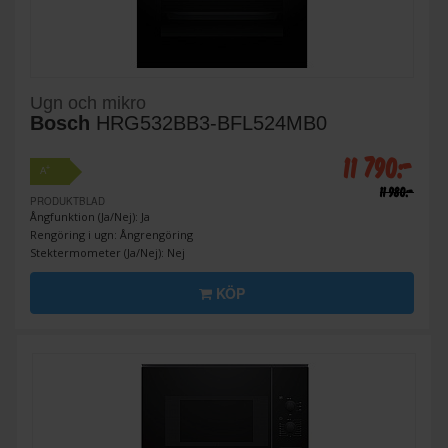
Ugn och mikro
Bosch
HRG532BB3-BFL524MB0
11 790:-
+
A
11 980:-
PRODUKTBLAD
Ångfunktion (Ja/Nej): Ja
Rengöring i ugn: Ångrengöring
Stektermometer (Ja/Nej): Nej
KÖP