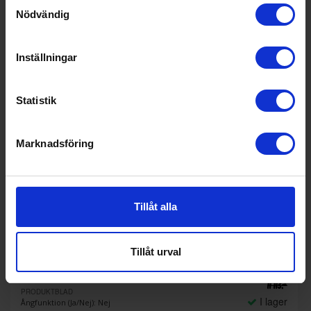
Samtyckesval
Nödvändig
Inställningar
Statistik
Marknadsföring
Tillåt alla
Ugn och mikro
Siemens
HB571ABS3-BF525LMB1 -
cookControl10
Tillåt urval
10 990:-
+
A
11 113:-
PRODUKTBLAD
I lager
Ångfunktion (Ja/Nej): Nej