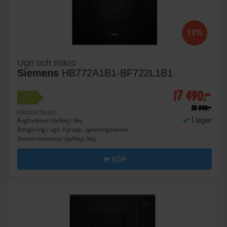
13%
Ugn och mikro
Siemens
HB772A1B1-BF722L1B1
17 490:-
+
A
20 040:-
PRODUKTBLAD
I lager
Ångfunktion (Ja/Nej): Nej
Rengöring i ugn: Pyrolys - självrengörande
Stektermometer (Ja/Nej): Nej
KÖP