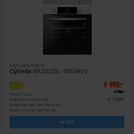
Ugn och mikro
Cylinda
IBU3112V -IM5341V
9 490:-
A
9 780:-
PRODUKTBLAD
I lager
Ångfunktion (Ja/Nej): Nej
Rengöring i ugn: Svart slät emalj
Stektermometer (Ja/Nej): Nej
KÖP