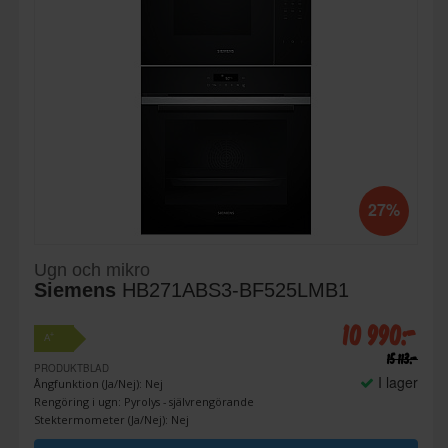
27%
Ugn och mikro
Siemens
HB271ABS3-BF525LMB1
10 990:-
+
A
15 113:-
PRODUKTBLAD
I lager
Ångfunktion (Ja/Nej): Nej
Rengöring i ugn: Pyrolys - självrengörande
Stektermometer (Ja/Nej): Nej