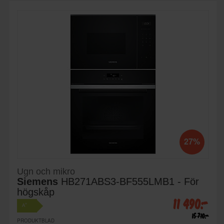
27%
Ugn och mikro
Siemens
HB271ABS3-BF555LMB1 - För
högskåp
11 490:-
+
A
15 710:-
PRODUKTBLAD