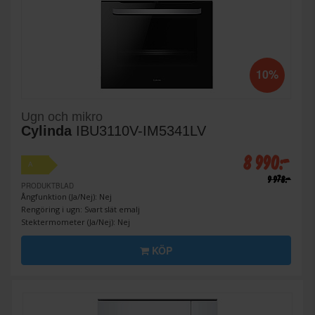
10%
Ugn och mikro
Cylinda
IBU3110V-IM5341LV
8 990:-
A
9 978:-
PRODUKTBLAD
Ångfunktion (Ja/Nej): Nej
Rengöring i ugn: Svart slät emalj
Stektermometer (Ja/Nej): Nej
KÖP