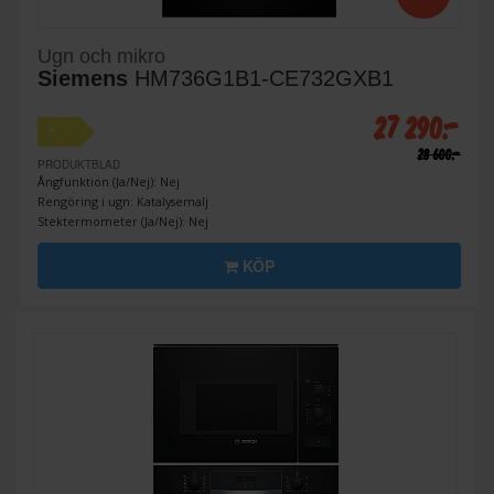
Ugn och mikro
Siemens
HM736G1B1-CE732GXB1
27 290:-
A
28 600:-
PRODUKTBLAD
Ångfunktion (Ja/Nej): Nej
Rengöring i ugn: Katalysemalj
Stektermometer (Ja/Nej): Nej
KÖP