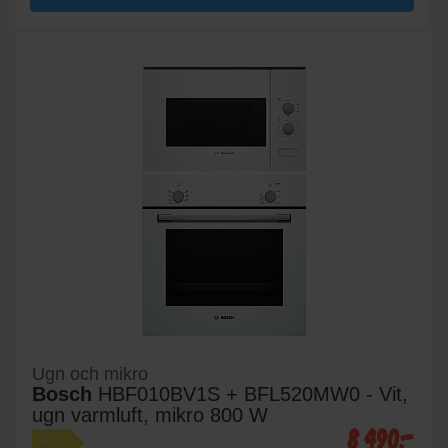
Ugn och mikro
Bosch
HBF010BV1S + BFL520MW0 - Vit,
ugn varmluft, mikro 800 W
8 490:-
A