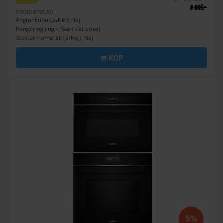
8 805:-
PRODUKTBLAD
Ångfunktion (Ja/Nej): Nej
Rengöring i ugn: Svart slät emalj
Stektermometer (Ja/Nej): Nej
KÖP
5%