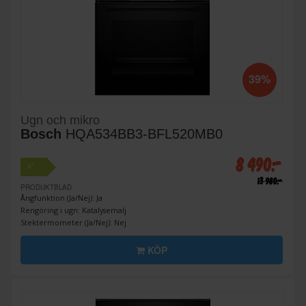
39%
Ugn och mikro
Bosch
HQA534BB3-BFL520MB0
8 490:-
+
A
13 980:-
PRODUKTBLAD
Ångfunktion (Ja/Nej): Ja
Rengöring i ugn: Katalysemalj
Stektermometer (Ja/Nej): Nej
KÖP