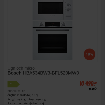
18%
Ugn och mikro
Bosch
HBA534BW3-BFL520MW0
10 490:-
+
A
12 805:-
PRODUKTBLAD
Ångfunktion (Ja/Nej): Nej
Rengöring i ugn: Ångrengöring
Stektermometer (Ja/Nej): Nej