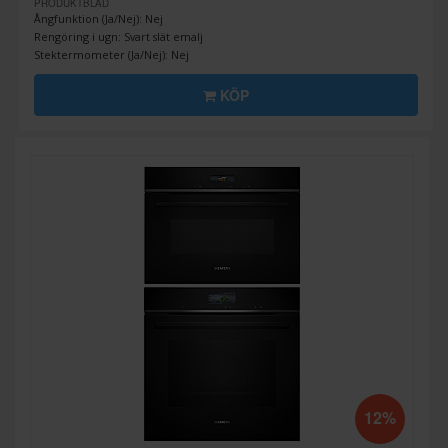
PRODUKTBLAD
Ångfunktion (Ja/Nej): Nej
Rengöring i ugn: Svart slät emalj
Stektermometer (Ja/Nej): Nej
KÖP
12%