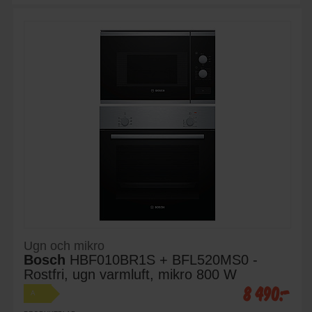
Ugn och mikro
Bosch
HBF010BR1S + BFL520MS0 -
Rostfri, ugn varmluft, mikro 800 W
8 490:-
A