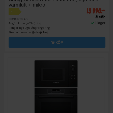
varmluft + mikro
13 990:-
A
20 485:-
PRODUKTBLAD
I lager
Ångfunktion (Ja/Nej): Nej
Rengöring i ugn: Ångrengöring
Stektermometer (Ja/Nej): Nej
KÖP