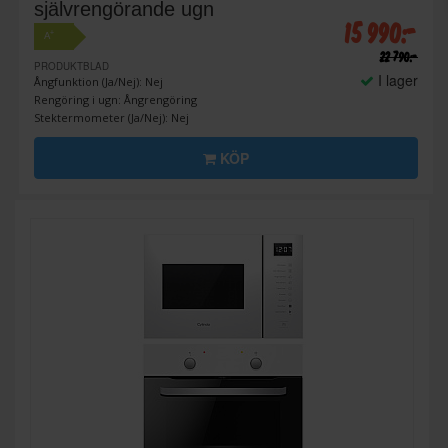
självrengörande ugn
15 990:-
+
A
22 790:-
PRODUKTBLAD
I lager
Ångfunktion (Ja/Nej): Nej
Rengöring i ugn: Ångrengöring
Stektermometer (Ja/Nej): Nej
KÖP