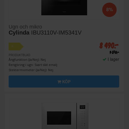
8%
Ugn och mikro
Cylinda
IBU3110V-IM5341V
8 490:-
A
9 278:-
PRODUKTBLAD
I lager
Ångfunktion (Ja/Nej): Nej
Rengöring i ugn: Svart slät emalj
Stektermometer (Ja/Nej): Nej
KÖP