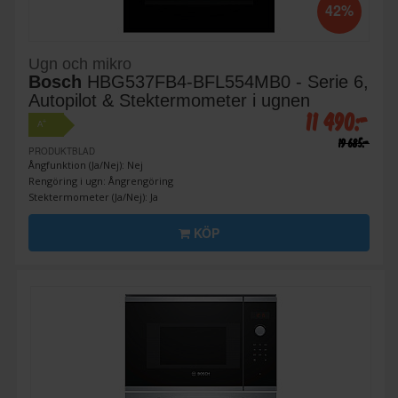
42%
Ugn och mikro
Bosch
HBG537FB4-BFL554MB0 - Serie 6,
Autopilot & Stektermometer i ugnen
11 490:-
+
A
19 685:-
PRODUKTBLAD
Ångfunktion (Ja/Nej): Nej
Rengöring i ugn: Ångrengöring
Stektermometer (Ja/Nej): Ja
KÖP