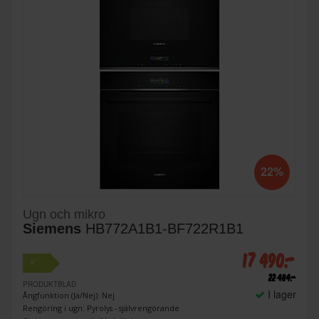
22%
Ugn och mikro
Siemens
HB772A1B1-BF722R1B1
17 490:-
+
A
22 484:-
PRODUKTBLAD
I lager
Ångfunktion (Ja/Nej): Nej
Rengöring i ugn: Pyrolys - självrengörande