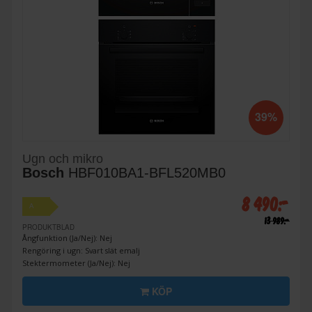
39%
Ugn och mikro
Bosch
HBF010BA1-BFL520MB0
8 490:-
A
13 989:-
PRODUKTBLAD
Ångfunktion (Ja/Nej): Nej
Rengöring i ugn: Svart slät emalj
Stektermometer (Ja/Nej): Nej
KÖP