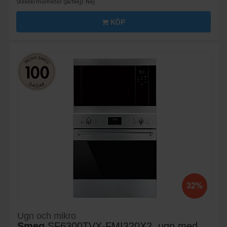
Stektermometer (Ja/Nej): Nej
KÖP
32%
Ugn och mikro
Smeg
SF6300TVX-FMI320X2, ugn med