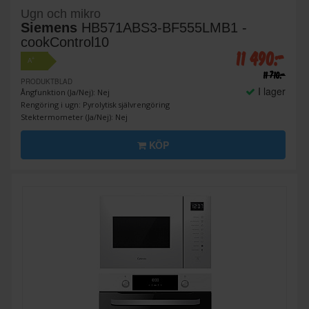
Ugn och mikro
Siemens
HB571ABS3-BF555LMB1 -
cookControl10
11 490:-
+
A
11 710:-
PRODUKTBLAD
I lager
Ångfunktion (Ja/Nej): Nej
Rengöring i ugn: Pyrolytisk självrengöring
Stektermometer (Ja/Nej): Nej
KÖP