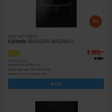
5%
Ugn och mikro
Cylinda
IBU3112V-IM5341LV
9 990:-
A
10 480:-
PRODUKTBLAD
Ångfunktion (Ja/Nej): Nej
Rengöring i ugn: Svart slät emalj
Stektermometer (Ja/Nej): Nej
KÖP