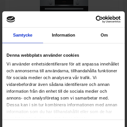
Samtycke
Information
Om
21%
Denna webbplats använder cookies
Ugn och mikro
Bosch
HBA534BS3-BFL523MS0
Vi använder enhetsidentifierare för att anpassa innehållet
och annonserna till användarna, tillhandahålla funktioner
9 990:-
+
A
för sociala medier och analysera vår trafik. Vi
12 722:-
PRODUKTBLAD
vidarebefordrar även sådana identifierare och annan
I lager
Ångfunktion (Ja/Nej): Nej
information från din enhet till de sociala medier och
Rengöring i ugn: Ångrengöring
annons- och analysföretag som vi samarbetar med.
Stektermometer (Ja/Nej): Nej
Dessa kan i sin tur kombinera informationen med annan
KÖP
information som du har tillhandahållit eller som de har
samlat in när du har använt deras tjänster.