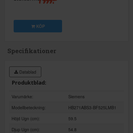
1 999:-
KÖP
Specifikationer
Datablad
Produktblad:
Varumärke:
Siemens
Modellbeteckning:
HB271ABS3-BF525LMB1
Höjd Ugn (cm):
59.5
Djup Ugn (cm):
54.8