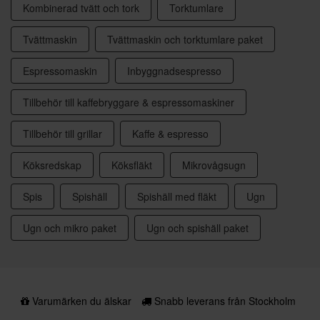
Kombinerad tvätt och tork
Torktumlare
Tvättmaskin
Tvättmaskin och torktumlare paket
Espressomaskin
Inbyggnadsespresso
Tillbehör till kaffebryggare & espressomaskiner
Tillbehör till grillar
Kaffe & espresso
Köksredskap
Köksfläkt
Mikrovågsugn
Spis
Spishäll
Spishäll med fläkt
Ugn
Ugn och mikro paket
Ugn och spishäll paket
Varumärken du älskar
Snabb leverans från Stockholm