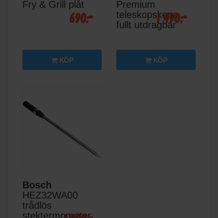
Fry & Grill plåt
Premium
690:-
1 490:-
teleskopskena
fullt utdragbar
KÖP
KÖP
Bosch
HEZ32WA00
trådlös
stektermometer