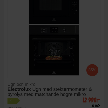
35%
Ugn och mikro
Electrolux
Ugn med stektermometer &
pyrolys med matchande högre mikro
12 990:-
+
A
19 985:-
PRODUKTBLAD