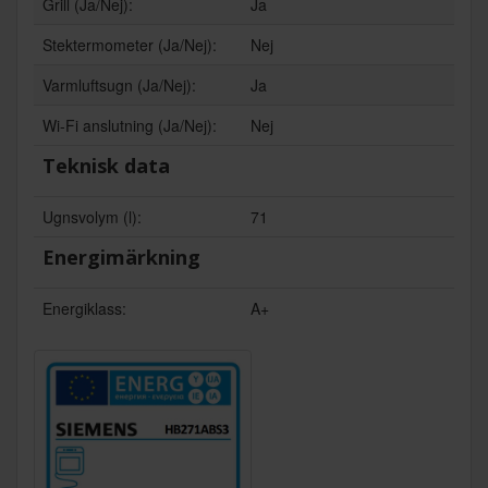
Grill (Ja/Nej):
Ja
Stektermometer (Ja/Nej):
Nej
Varmluftsugn (Ja/Nej):
Ja
Wi-Fi anslutning (Ja/Nej):
Nej
Teknisk data
Ugnsvolym (l):
71
Energimärkning
Energiklass:
A+