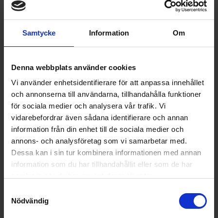
temperaturen. Du kan ange den direkt eller använda det
praktiska temperaturreglaget för exakt inställning, vilket ger
Samtycke
Information
Om
dig full kontroll över din matlagning.
Med en hög prestanda på upp till 800 W
sparar du tid i
köket, så att du kan njuta av dina måltider snabbare. Den
Denna webbplats använder cookies
sidohängda luckan ger en optimal lösning för inbyggnad och
Vi använder enhetsidentifierare för att anpassa innehållet
gör det enkelt att komma åt maten.
och annonserna till användarna, tillhandahålla funktioner
för sociala medier och analysera vår trafik. Vi
Tillbehör
vidarebefordrar även sådana identifierare och annan
information från din enhet till de sociala medier och
annons- och analysföretag som vi samarbetar med.
Dessa kan i sin tur kombinera informationen med annan
information som du har tillhandahållit eller som de har
samlat in när du har använt deras tjänster.
Samtyckesval
Nödvändig