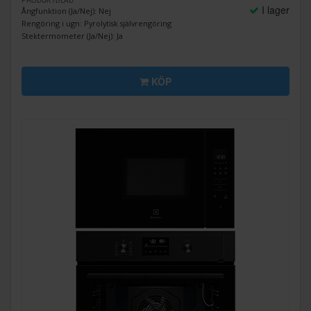
I lager
Ångfunktion (Ja/Nej): Nej
Rengöring i ugn: Pyrolytisk självrengöring
Stektermometer (Ja/Nej): Ja
KÖP