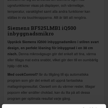
ugnsfunktioner visas på displayen, och värmeläge,
temperatur, varaktighet samt alla andra funktioner kan
ställas in via touchknapparna. Allt är lätt att rengöra.
Siemens BF525LMB1 iQ500
inbyggnadsmikro
Upptäck Siemens iQ500 inbyggnadsmikro i stilren svart
design, en perfekt lösning för inbyggnad i en 38 cm
nisch.
Denna mikrovågsugn gör det enkelt att tina, värma
eller tillaga mat extra snabbt, vilket gör den till en oumbärlig
hjälp i ditt kök.
Med cookControl7
får du tillgång till sju automatiska
program som gör det enkelt att uppnå fantastiska
matlagningsresultat. Oavsett om du värmer rester, tillagar
popcorn eller smälter choklad, kan du lita på att dessa
program ger optimala resultat varje gång.
TouchControl-panelen
gör det enkelt att kontrollera