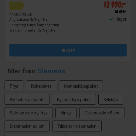
13 990:-
A
20 485:-
PRODUKTBLAD
I lager
Ångfunktion (Ja/Nej): Nej
Rengöring i ugn: Ångrengöring
Stektermometer (Ja/Nej): Nej
KÖP
Mer från
Siemens
Frys
Kökspaket
Kombiskåpspaket
Kyl och frys kombi
Kyl och frys paket
Kylskåp
Side by side kyl frys
Vinkyl
Diskmaskin 45 cm
Diskmaskin 60 cm
Tillbehör diskmaskin