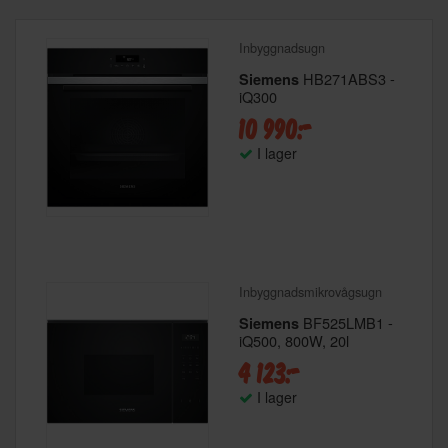
Inbyggnadsugn
HB271ABS3 -
Siemens
iQ300
10 990:-
I lager
Inbyggnadsmikrovågsugn
BF525LMB1 -
Siemens
iQ500, 800W, 20l
4 123:-
I lager