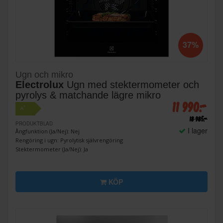
37%
Ugn och mikro
Electrolux
Ugn med stektermometer och
pyrolys & matchande lägre mikro
11 990:-
+
A
18 985:-
PRODUKTBLAD
I lager
Ångfunktion (Ja/Nej): Nej
Rengöring i ugn: Pyrolytisk självrengöring
Stektermometer (Ja/Nej): Ja
KÖP