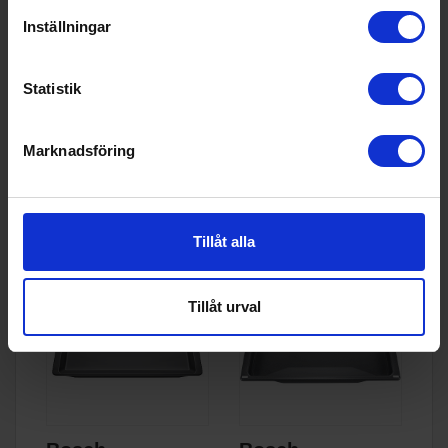
Inställningar
Bosch
Bak/pizzasten
HEZ538000 -
HEZ327000 - För
teleskopskena
ugnsvagn
Statistik
699:-
1 990:-
Marknadsföring
KÖP
KÖP
Tillåt alla
Tillåt urval