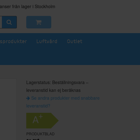
nser från lager i Stockholm
sprodukter
Luftvård
Outlet
Lagerstatus: Beställningsvara –
leveranstid kan ej beräknas
Se andra produkter med snabbare
leveranstid?
+
A
PRODUKTBLAD