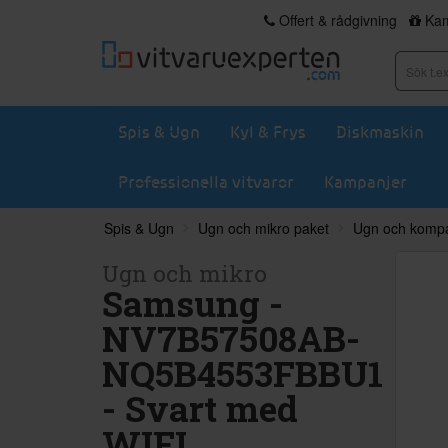
Offert & rådgivning
Kam
Spis & Ugn
Kyl & Frys
Diskmaskin
Professionella vitvaror
Kampanjer
Spis & Ugn
Ugn och mikro paket
Ugn och komp
Ugn och mikro
Samsung -
NV7B57508AB-
NQ5B4553FBBU1
- Svart med
WIFI