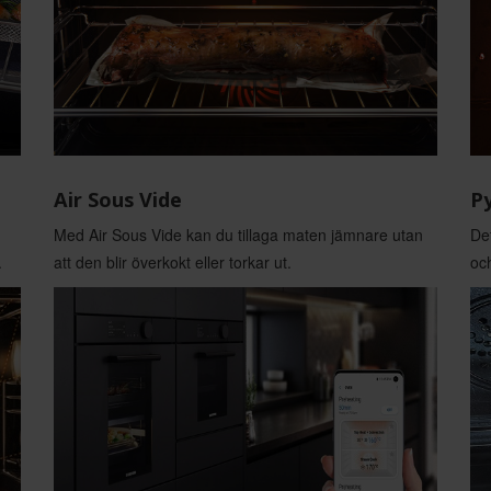
Air Sous Vide
Py
Med Air Sous Vide kan du tillaga maten jämnare utan
Det
.
att den blir överkokt eller torkar ut.
och