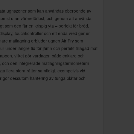
parata ugnszoner som kan användas oberoende av
åtkomst utan värmeförlust, och genom att använda
 som den får en krispig yta – perfekt för bröd,
splay, touchkontroller och ett enda vred ger en
mmare matlagning erbjuder ugnen Air Fry som
ur under längre tid för jämn och perfekt tillagad mat
 appen, vilket gör vardagen både enklare och
ning, och den integrerade matlagningstermometern
ga flera stora rätter samtidigt, exempelvis vid
or gör dessutom hantering av tunga plåtar och