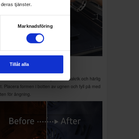
deras tjänster.
Marknadsföring
Tillåt alla
atural Steam
d Natural Steam kan du njuta av smakrik och härlig
t. Placera formen i botten av ugnen och fyll på med
ten för ångning.