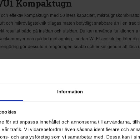
/U1 Kompaktugn
 effektiv kompaktugn med 50 liters kapacitet, mikrougnskombinatio
 och mikrovågsteknik tillagas maten betydligt snabbare än i en tradit
 resultat både på insidan och utsidan. Du kan använda funktionerna sep
eckomenyer och guidad matlagning, medan Wi-Fi-anslutning låter dig st
Ångrengöring gör dessutom rengöringen snabb och enkel genom att lösa u
Information
cookies
e för att anpassa innehållet och annonserna till användarna, tillh
vår trafik. Vi vidarebefordrar även sådana identifierare och anna
nnons- och analysföretag som vi samarbetar med. Dessa kan i sin