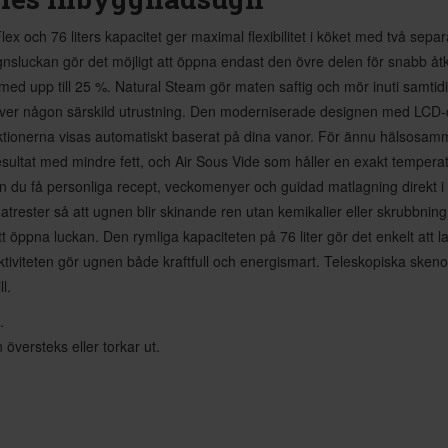
 och 76 liters kapacitet ger maximal flexibilitet i köket med två se
ugnsluckan gör det möjligt att öppna endast den övre delen för snabb 
d upp till 25 %. Natural Steam gör maten saftig och mör inuti samtidigt
ver någon särskild utrustning. Den moderniserade designen med LCD-di
unktionerna visas automatiskt baserat på dina vanor. För ännu hälsosa
 resultat med mindre fett, och Air Sous Vide som håller en exakt temperat
n du få personliga recept, veckomenyer och guidad matlagning direkt i
 matrester så att ugnen blir skinande ren utan kemikalier eller skrubb
t öppna luckan. Den rymliga kapaciteten på 76 liter gör det enkelt att la
tiviteten gör ugnen både kraftfull och energismart. Teleskopiska sken
l.
.
översteks eller torkar ut.