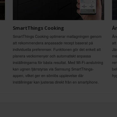
SmartThings Cooking
Ån
SmartThings Cooking optimerar matlagningen genom
Ån
att rekommendera anpassade recept baserat på
att
individuella preferenser. Funktionen gör det enkelt att
Jä
planera veckomenyer och automatiskt anpassa
met
inställningarna för bästa resultat. Med Wi-Fi-anslutning
ren
kan ugnen fjärrstyras via Samsung SmartThings-
beh
appen, vilket ger en sömlös upplevelse där
hyg
inställningar kan justeras direkt från en smartphone.