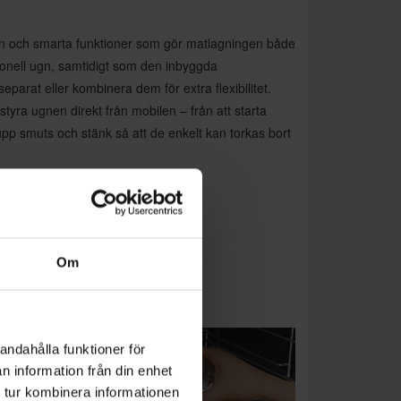
n och smarta funktioner som gör matlagningen både
ionell ugn, samtidigt som den inbyggda
arat eller kombinera dem för extra flexibilitet.
yra ugnen direkt från mobilen – från att starta
pp smuts och stänk så att de enkelt kan torkas bort
Om
andahålla funktioner för
n information från din enhet
 tur kombinera informationen