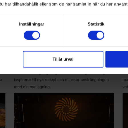
har tillhandahållit eller som de har samlat in när du har använt 
Inställningar
Statistik
Tillåt urval
SmartThings Cooking
N
Gör din matlagning roligare. SmartThings Cooking
Me
ar
inspirerar till nya recept och minskar ansträngningen
ma
med din matlagning.
vat