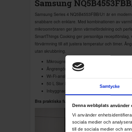
Samsung NQ5B4553FBB
Samsung Series 4 NQ5B4553FBB/U1 är en modern och
snabbare och enklare. Med kombinationen av varmluft
mikroomröraren ger jämn värmefördelning och perfekt
SmartThings Cooking ger personliga receptförslag, v
förvärmning till att justera temperatur och timer. 
utan skrubbning.
Mikrougnskombi
Ångrengöring ugn
Wi-Fi-ansluten ugn
50 L Stor Kapacitet
Samtycke
Inbyggnadsugn med AI Pro Cooking
Bra praktiska funktioner:
Denna webbplats använder 
Vi använder enhetsidentifierar
sociala medier och analysera 
till de sociala medier och a