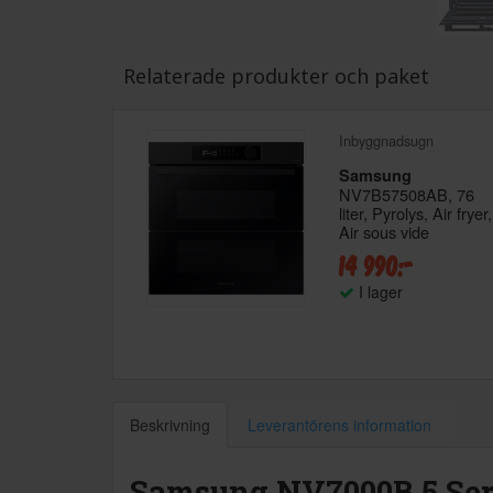
Relaterade produkter och paket
Inbyggnadsugn
Samsung
NV7B57508AB, 76
liter, Pyrolys, Air fryer,
Air sous vide
14 990:-
I lager
Beskrivning
Leverantörens information
Samsung NV7000B 5 Ser