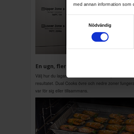
med annan information som du 
Samtyckesval
Nödvändig
En ugn, flera sätt
Välj hur du lagar olika maträtter för att optimera
resultatet. Dual Cooks övre och nedre zoner funger
var för sig eller tillsammans.