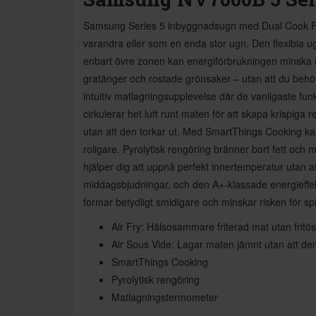
Samsung Series 5 inbyggnadsugn med Dual Cook Flex
varandra eller som en enda stor ugn. Den flexibla 
enbart övre zonen kan energiförbrukningen minska me
gratänger och rostade grönsaker – utan att du behö
intuitiv matlagningsupplevelse där de vanligaste f
cirkulerar het luft runt maten för att skapa krispiga
utan att den torkar ut. Med SmartThings Cooking ka
roligare. Pyrolytisk rengöring bränner bort fett och
hjälper dig att uppnå perfekt innertemperatur utan at
middagsbjudningar, och den A+-klassade energieffek
formar betydligt smidigare och minskar risken för spil
Air Fry: Hälsosammare friterad mat utan fritös
Air Sous Vide: Lagar maten jämnt utan att den 
SmartThings Cooking
Pyrolytisk rengöring
Matlagningstermometer