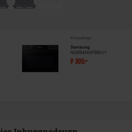
Kompaktugn
Samsung
NQ5B4553FBB/U1
9 305:-
ies Inbyggnadsugn