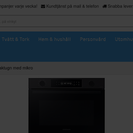
panjer varje vecka!
Kundtjänst på mail & telefon
Snabba levera
Tvätt & Tork
Hem & hushåll
Personvård
Utomhu
aktugn med mikro