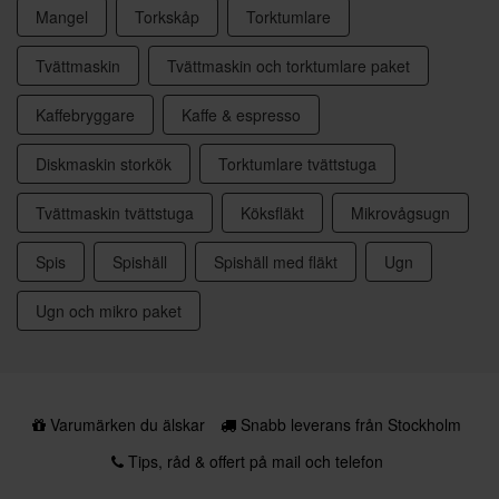
Mangel
Torkskåp
Torktumlare
Tvättmaskin
Tvättmaskin och torktumlare paket
Kaffebryggare
Kaffe & espresso
Diskmaskin storkök
Torktumlare tvättstuga
Tvättmaskin tvättstuga
Köksfläkt
Mikrovågsugn
Spis
Spishäll
Spishäll med fläkt
Ugn
Ugn och mikro paket
Varumärken du älskar
Snabb leverans från Stockholm
Tips, råd & offert på mail och telefon