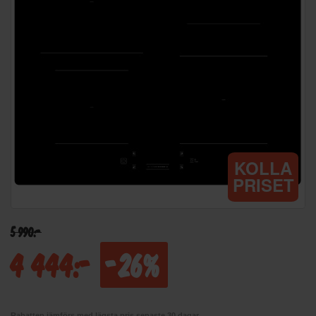
KOLLA
PRISET
5 990:-
4 444:-
-26%
Rabatten jämförs med lägsta pris senaste 30 dagar.