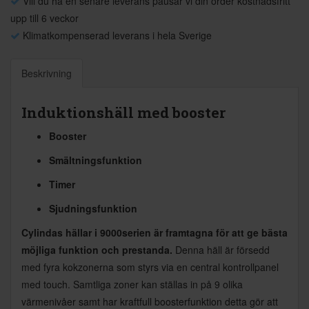
Vill du ha en senare leverans pausar vi din order kostnadsfritt
upp till 6 veckor
Klimatkompenserad leverans i hela Sverige
Beskrivning
Induktionshäll med booster
Booster
Smältningsfunktion
Timer
Sjudningsfunktion
Cylindas hällar i 9000serien är framtagna för att ge bästa
möjliga funktion och prestanda.
Denna häll är försedd
med fyra kokzonerna som styrs via en central kontrollpanel
med touch. Samtliga zoner kan ställas in på 9 olika
värmenivåer samt har kraftfull boosterfunktion detta gör att