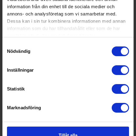
information från din enhet till de sociala medier och
annons- och analysföretag som vi samarbetar med.
Dessa kan i sin tur kombinera informationen med annan
information som du har tillhandahållit eller som de har
samlat in när du har använt deras tjänster.
Samtyckesval
Nödvändig
Inställningar
Statistik
Induktionshäll
Marknadsföring
Bosch
PIE61ABB5E - Matt svart
5 372:-
Färg: Svart
Bredd (cm): 59.2
Tillåt alla
I lager