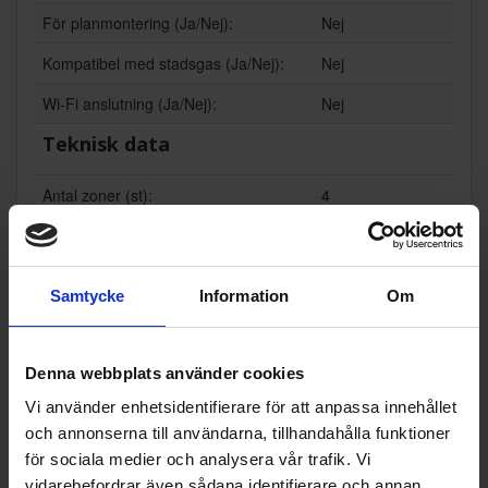
För planmontering (Ja/Nej):
Nej
Kompatibel med stadsgas (Ja/Nej):
Nej
Wi-Fi anslutning (Ja/Nej):
Nej
Teknisk data
Antal zoner (st):
4
Spänning (V):
230
Vikt (kg):
10.1
Samtycke
Information
Om
Populära produkter i denna kategori
Denna webbplats använder cookies
Vi använder enhetsidentifierare för att anpassa innehållet
och annonserna till användarna, tillhandahålla funktioner
för sociala medier och analysera vår trafik. Vi
vidarebefordrar även sådana identifierare och annan