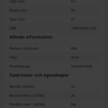
Höjd (cm):
5.4
Bredd (cm):
59
Djup (cm):
51
EAN
7392186301242
Allmän information
Ramens utförande:
Rak
Färg:
Svart
Produktgrupp:
Induktionshäll
Funktioner och egenskaper
Barnlås (Ja/Nej):
Ja
Boost-funktion (Ja/Nej):
Ja
Flexibla zoner: (Ja/Nej):
Nej