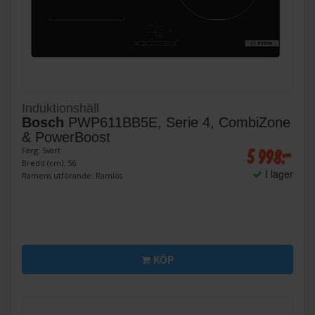
Induktionshäll
Bosch
PWP611BB5E, Serie 4, CombiZone
& PowerBoost
5 998:-
Färg: Svart
Bredd (cm): 56
I lager
Ramens utförande: Ramlös
KÖP