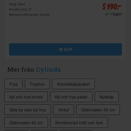
5 990:-
Färg: Svart
Bredd (cm): 71
I lager
Ramens utförande: Facett
KÖP
Mer från
Cylinda
Frys
Frysbox
Kombiskåpspaket
Kyl och frys kombi
Kyl och frys paket
Kylskåp
Side by side kyl frys
Vinkyl
Diskmaskin 45 cm
Diskmaskin 60 cm
Kombinerad tvätt och tork