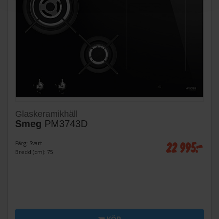
Glaskeramikhäll
Smeg
PM3743D
22 995:-
Färg: Svart
Bredd (cm): 75
KÖP