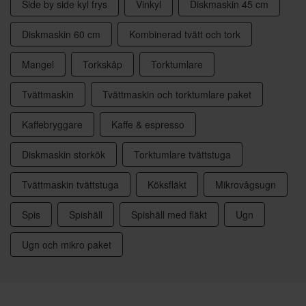
Side by side kyl frys
Vinkyl
Diskmaskin 45 cm
Diskmaskin 60 cm
Kombinerad tvätt och tork
Mangel
Torkskåp
Torktumlare
Tvättmaskin
Tvättmaskin och torktumlare paket
Kaffebryggare
Kaffe & espresso
Diskmaskin storkök
Torktumlare tvättstuga
Tvättmaskin tvättstuga
Köksfläkt
Mikrovågsugn
Spis
Spishäll
Spishäll med fläkt
Ugn
Ugn och mikro paket