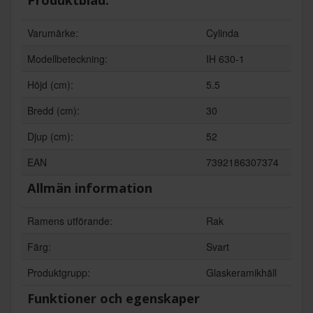
Varumärke:
Cylinda
Modellbeteckning:
IH 630-1
Höjd (cm):
5.5
Bredd (cm):
30
Djup (cm):
52
EAN
7392186307374
Allmän information
Ramens utförande:
Rak
Färg:
Svart
Produktgrupp:
Glaskeramikhäll
Funktioner och egenskaper