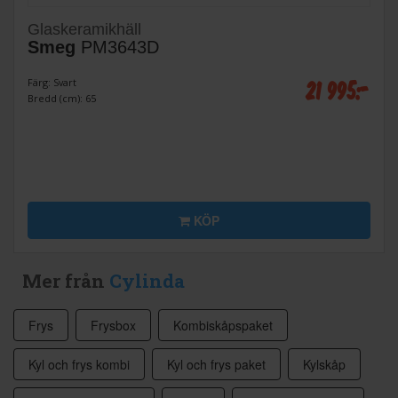
Glaskeramikhäll
Smeg
PM3643D
21 995:-
Färg: Svart
Bredd (cm): 65
KÖP
Mer från
Cylinda
Frys
Frysbox
Kombiskåpspaket
Kyl och frys kombi
Kyl och frys paket
Kylskåp