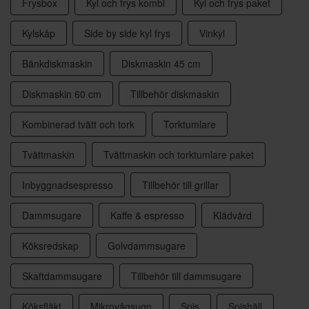
Frysbox
Kyl och frys kombi
Kyl och frys paket
Kylskåp
Side by side kyl frys
Vinkyl
Bänkdiskmaskin
Diskmaskin 45 cm
Diskmaskin 60 cm
Tillbehör diskmaskin
Kombinerad tvätt och tork
Torktumlare
Tvättmaskin
Tvättmaskin och torktumlare paket
Inbyggnadsespresso
Tillbehör till grillar
Dammsugare
Kaffe & espresso
Klädvård
Köksredskap
Golvdammsugare
Skaftdammsugare
Tillbehör till dammsugare
Köksfläkt
Mikrovågsugn
Spis
Spishäll