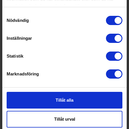
samlat in när du har använt deras tjänster.
Electrolux
Samtyckesval
E6HUE103
Nödvändig
skrapa till
149:-
keramisk häll
Inställningar
KÖP
Statistik
Marknadsföring
Specifikationer
Datablad
Tillåt alla
Produktblad:
Tillåt urval
Varumärke:
Electrolux