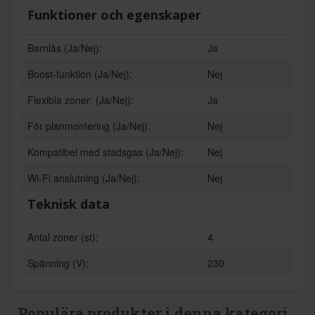
Funktioner och egenskaper
Barnlås (Ja/Nej):
Ja
Boost-funktion (Ja/Nej):
Nej
Flexibla zoner: (Ja/Nej):
Ja
För planmontering (Ja/Nej):
Nej
Kompatibel med stadsgas (Ja/Nej):
Nej
Wi-Fi anslutning (Ja/Nej):
Nej
Teknisk data
Antal zoner (st):
4
Spänning (V):
230
Populära produkter i denna kategori