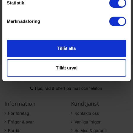
49 295:-
Färg: Rostfri
Statistik
Effekt (w): 1350
Marknadsföring
KÖP
Tillåt alla
Tillåt urval
Varumärken du älskar
Snabb leverans från Stockholm
Tips, råd & offert på mail och telefon
Information
Kundtjänst
För företag
Kontakta oss
Frågor & svar
Vanliga frågor
Karriär
Service & garanti