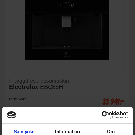
Inbyggd espressomaskin
Electrolux
EBC85H
33 941:-
Färg: Svart
Samtycke
Information
Om