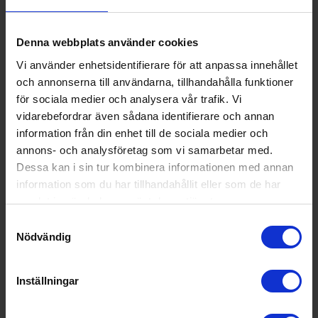
KÖP
Denna webbplats använder cookies
Vi använder enhetsidentifierare för att anpassa innehållet
och annonserna till användarna, tillhandahålla funktioner
för sociala medier och analysera vår trafik. Vi
vidarebefordrar även sådana identifierare och annan
information från din enhet till de sociala medier och
annons- och analysföretag som vi samarbetar med.
Dessa kan i sin tur kombinera informationen med annan
information som du har tillhandahållit eller som de har
samlat in när du har använt deras tjänster.
Samtyckesval
Nödvändig
Inbyggd espressomaskin
Inställningar
Electrolux
EBC85X