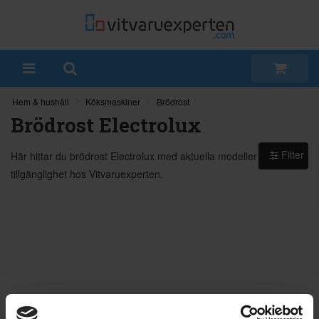
Hem & hushåll
Köksmaskiner
Brödrost
Brödrost Electrolux
Filter
Här hittar du brödrost Electrolux med aktuella modeller och
tillgänglighet hos Vitvaruexperten.