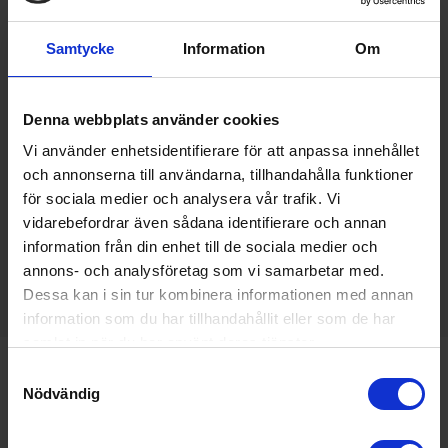
Samtycke
Information
Om
Denna webbplats använder cookies
Vi använder enhetsidentifierare för att anpassa innehållet
och annonserna till användarna, tillhandahålla funktioner
för sociala medier och analysera vår trafik. Vi
vidarebefordrar även sådana identifierare och annan
information från din enhet till de sociala medier och
annons- och analysföretag som vi samarbetar med.
Dessa kan i sin tur kombinera informationen med annan
information som du har tillhandahållit eller som de har
samlat in när du har använt deras tjänster.
Samtyckesval
Varumärken du älskar
Snabb leverans från Stockholm
Nödvändig
Tips, råd & offert på mail och telefon