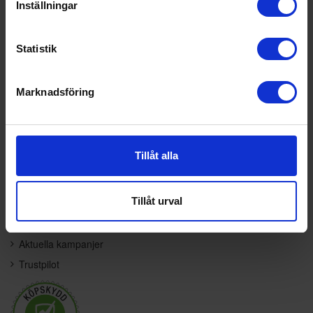
Inställningar
Information
Kundtjänst
För företag
Kontakta oss
Statistik
Frågor & svar
Vanliga frågor
Karriär
Service & garanti
Marknadsföring
Offert
Betalning
Om oss
Leveransalternativ
Integritetspolicy
Returinformation
Tillåt alla
Allmänna villkor
Tillgänglighetsredogörelse
Varumärken
Tillåt urval
Kampanjer och kundbetyg
Aktuella kampanjer
Trustpilot