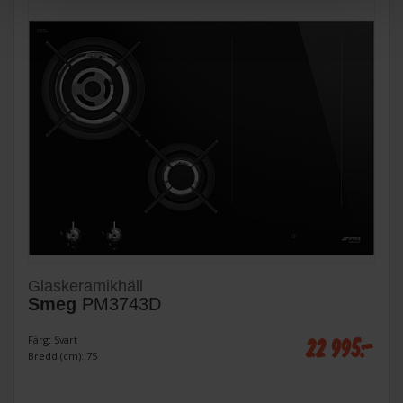
Glaskeramikhäll
Smeg
PM3743D
22 995:-
Färg: Svart
Bredd (cm): 75