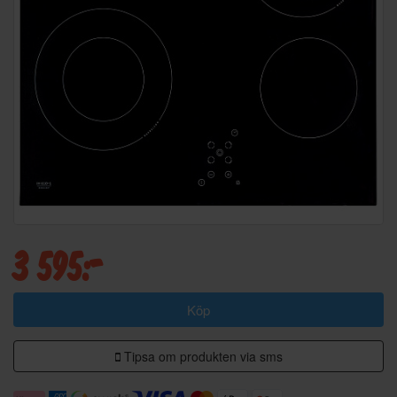
3 595:-
Köp
Tipsa om produkten via sms