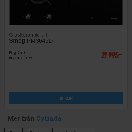
Glaskeramikhäll
Smeg
PM3643D
21 995:-
Färg: Svart
Bredd (cm): 65
KÖP
Mer från
Cylinda