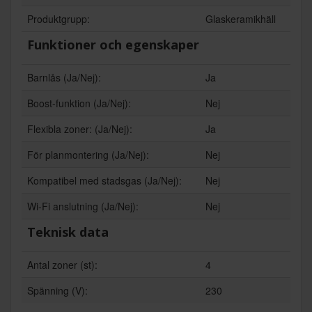
Produktgrupp:
Glaskeramikhäll
Funktioner och egenskaper
Barnlås (Ja/Nej):
Ja
Boost-funktion (Ja/Nej):
Nej
Flexibla zoner: (Ja/Nej):
Ja
För planmontering (Ja/Nej):
Nej
Kompatibel med stadsgas (Ja/Nej):
Nej
Wi-Fi anslutning (Ja/Nej):
Nej
Teknisk data
Antal zoner (st):
4
Spänning (V):
230