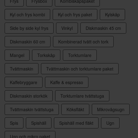
Frys
Frysbox
Kombiskåpspaket
Kyl och frys kombi
Kyl och frys paket
Kylskåp
Side by side kyl frys
Vinkyl
Diskmaskin 45 cm
Diskmaskin 60 cm
Kombinerad tvätt och tork
Mangel
Torkskåp
Torktumlare
Tvättmaskin
Tvättmaskin och torktumlare paket
Kaffebryggare
Kaffe & espresso
Diskmaskin storkök
Torktumlare tvättstuga
Tvättmaskin tvättstuga
Köksfläkt
Mikrovågsugn
Spis
Spishäll
Spishäll med fläkt
Ugn
Ugn och mikro paket