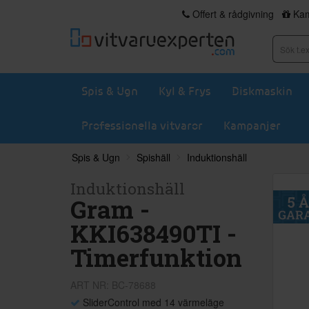
Offert & rådgivning
Kam
Spis & Ugn
Kyl & Frys
Diskmaskin
Professionella vitvaror
Kampanjer
Spis & Ugn
Spishäll
Induktionshäll
Induktionshäll
Gram -
KKI638490TI -
Timerfunktion
ART NR: BC-78688
SliderControl med 14 värmeläge