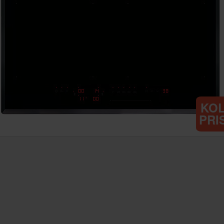
KO
PRI