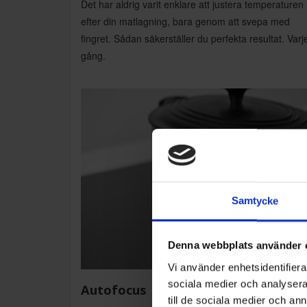
Det har aldrig varit enklare att justera temperaturen
efter din matlagning, bara genom att svepa med
fingret. Sådan säkerställer du perfekta resultat. Varj
gång.
Samtycke
Denna webbplats använder 
Vi använder enhetsidentifierar
sociala medier och analysera 
Autofocus
till de sociala medier och a