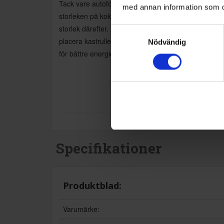
Tack vare autofokus känner hällen automatiskt av
med annan information som du 
storleken på kokkärlet och anpassar värmezonens
storlek därefter. Du slipper fundera över var du ska
Samtyckesval
placera kastrullen hällen optimerar värmen automati
Nödvändig
för bättre energieffektivitet och jämn matlagning.
Specifikationer
Produktblad:
Varumärke: