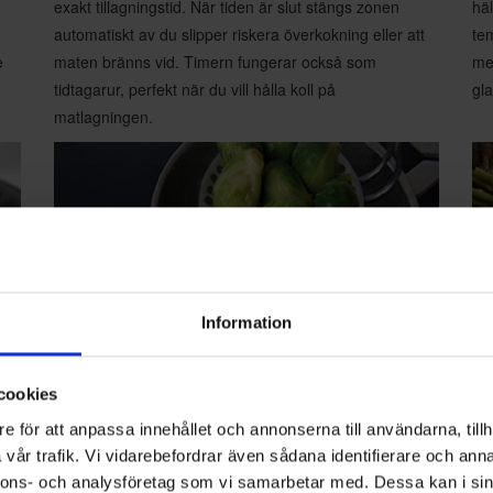
exakt tillagningstid. När tiden är slut stängs zonen
häl
automatiskt av du slipper riskera överkokning eller att
tem
e
maten bränns vid. Timern fungerar också som
me
tidtagarur, perfekt när du vill hålla koll på
gla
matlagningen.
Information
cookies
e för att anpassa innehållet och annonserna till användarna, tillh
vår trafik. Vi vidarebefordrar även sådana identifierare och anna
Boosterfunktion
Gr
nnons- och analysföretag som vi samarbetar med. Dessa kan i sin