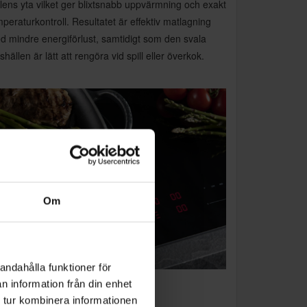
lens yta vilket ger blixtsnabb uppvärmning och exakt
peraturkontroll. Resultatet är effektiv matlagning
d mindre energiförlust, samtidigt som den svala
shällen är lätt att rengöra vid spill eller överkok.
Om
andahålla funktioner för
n information från din enhet
illFunction
 tur kombinera informationen