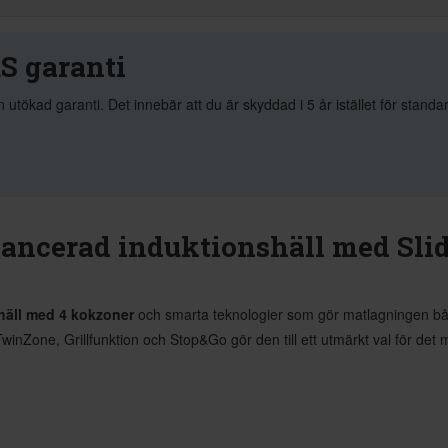
S garanti
kad garanti. Det innebär att du är skyddad i 5 år istället för standa
vancerad induktionshäll med Sli
häll med 4 kokzoner
och smarta teknologier som gör matlagningen både
inZone, Grillfunktion och Stop&Go gör den till ett utmärkt val för det