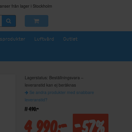
nser från lager i Stockholm
sprodukter
Luftvård
Outlet
Lagerstatus: Beställningsvara –
leveranstid kan ej beräknas
Se andra produkter med snabbare
leveranstid?
11 490:-
4 990:-
-57%