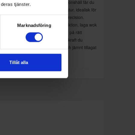
d GrillFunction på din GRAM induktionshäll får du
deras tjänster.
lgång till extra hög och stabil temperatur, idealisk för
lagning som kräver intensitet och precision.
sett om du ska steka biffar till perfektion, laga wok
Marknadsföring
 rätt hetta eller hålla oljan i fritösen på rätt
peratur, ger grillfunktionen dig den kraft du
över. Resultatet? Krispigt, saftigt och jämnt tillagat
rje gång.
Tillåt alla