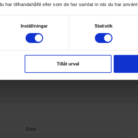
När du behöver få upp värmen snabbt använder du
Me
har tillhandahållit eller som de har samlat in när du har använt 
boosterfunktionen. Den ökar effekten tillfälligt så att du
til
kan koka upp vatten, hetta upp en panna eller få
mat
skt
maten klar på rekordtid. Perfekt för snabba
Oav
Inställningar
Statistik
vardagsmiddagar och när tiden är knapp.
med
tem
beh
va
Tillåt urval
Gram