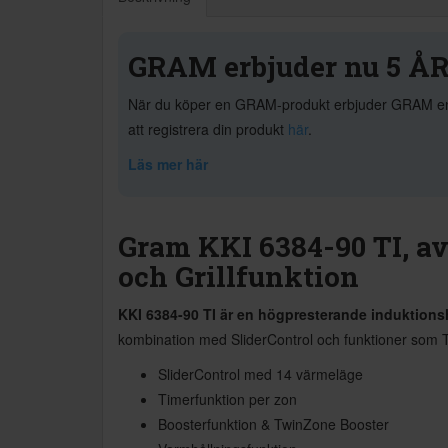
GRAM erbjuder nu 5 ÅR
När du köper en GRAM-produkt erbjuder GRAM en utö
att registrera din produkt
här
.
Läs mer här
Gram KKI 6384-90 TI, a
och Grillfunktion
KKI 6384-90 TI är en högpresterande induktions
kombination med SliderControl och funktioner som Tw
SliderControl med 14 värmeläge
Timerfunktion per zon
Boosterfunktion & TwinZone Booster