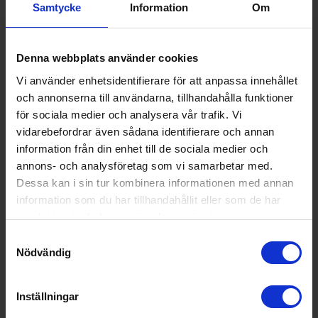
Samtycke
Information
Om
Denna webbplats använder cookies
Vi använder enhetsidentifierare för att anpassa innehållet
och annonserna till användarna, tillhandahålla funktioner
för sociala medier och analysera vår trafik. Vi
vidarebefordrar även sådana identifierare och annan
information från din enhet till de sociala medier och
annons- och analysföretag som vi samarbetar med.
Dessa kan i sin tur kombinera informationen med annan
Glaskeramikhäll
information som du har tillhandahållit eller som de har
Whirlpool
AKT 360/IX
samlat in när du har använt deras tjänster.
Samtyckesval
4 195:-
Färg: Svart
Nödvändig
Bredd (cm): 30
Inställningar