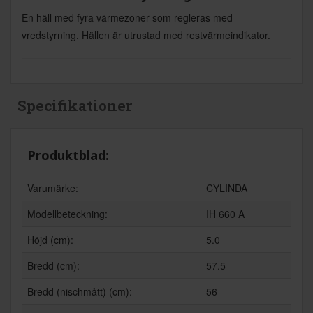
En häll med fyra värmezoner som regleras med
vredstyrning. Hällen är utrustad med restvärmeindikator.
Specifikationer
Produktblad:
Varumärke:
CYLINDA
Modellbeteckning:
IH 660 A
Höjd (cm):
5.0
Bredd (cm):
57.5
Bredd (nischmått) (cm):
56