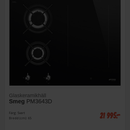
Glaskeramikhäll
Smeg
PM3643D
21 995:-
Färg: Svart
Bredd (cm): 65