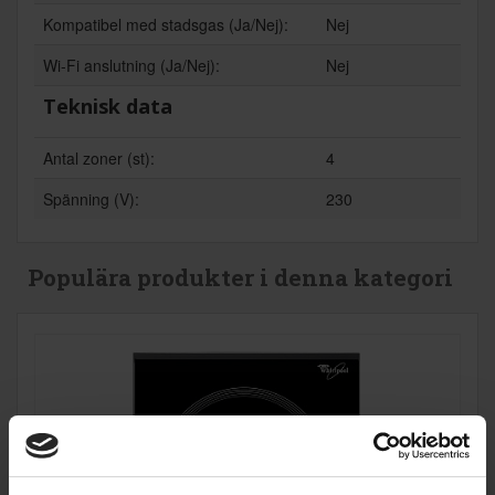
Kompatibel med stadsgas (Ja/Nej):
Nej
Wi-Fi anslutning (Ja/Nej):
Nej
Teknisk data
Antal zoner (st):
4
Spänning (V):
230
Populära produkter i denna kategori