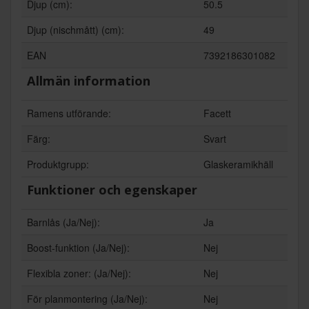
Djup (cm):
50.5
Djup (nischmått) (cm):
49
EAN
7392186301082
Allmän information
Ramens utförande:
Facett
Färg:
Svart
Produktgrupp:
Glaskeramikhäll
Funktioner och egenskaper
Barnlås (Ja/Nej):
Ja
Boost-funktion (Ja/Nej):
Nej
Flexibla zoner: (Ja/Nej):
Nej
För planmontering (Ja/Nej):
Nej