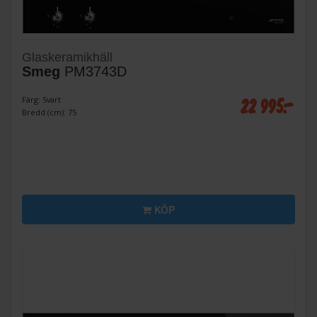
Glaskeramikhäll
Smeg
PM3743D
22 995:-
Färg: Svart
Bredd (cm): 75
KÖP