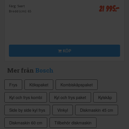
21 995:-
Färg: Svart
Bredd (cm): 65
KÖP
Mer från
Bosch
Frys
Kökspaket
Kombiskåpspaket
Kyl och frys kombi
Kyl och frys paket
Kylskåp
Side by side kyl frys
Vinkyl
Diskmaskin 45 cm
Diskmaskin 60 cm
Tillbehör diskmaskin