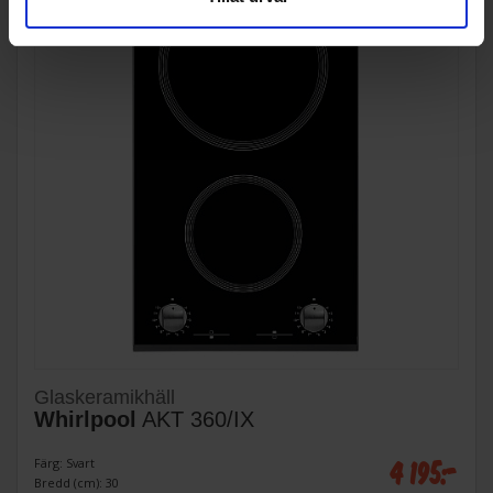
Glaskeramikhäll
Whirlpool
AKT 360/IX
4 195:-
Färg: Svart
Bredd (cm): 30