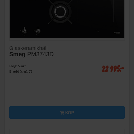
Glaskeramikhäll
Smeg
PM3743D
22 995:-
Färg: Svart
Bredd (cm): 75
KÖP