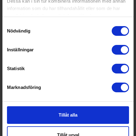
Dessa kan i sin tur kombinera informationen med annan
För planmontering (Ja/Nej):
Nej
information som du har tillhandahållit eller som de har
samlat in när du har använt deras tjänster.
Kompatibel med stadsgas (Ja/Nej):
Nej
Samtyckesval
Wi-Fi anslutning (Ja/Nej):
Nej
Nödvändig
Teknisk data
Inställningar
Antal zoner (st):
2
Spänning (V):
230
Statistik
Vikt (kg):
4.5
Marknadsföring
Populära produkter i denna kategori
Tillåt alla
Tillåt urval