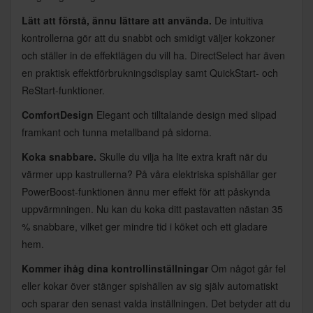
Lätt att förstå, ännu lättare att använda.
De intuitiva
kontrollerna gör att du snabbt och smidigt väljer kokzoner
och ställer in de effektlägen du vill ha. DirectSelect har även
en praktisk effektförbrukningsdisplay samt QuickStart- och
ReStart-funktioner.
ComfortDesign
Elegant och tilltalande design med slipad
framkant och tunna metallband på sidorna.
Koka snabbare.
Skulle du vilja ha lite extra kraft när du
värmer upp kastrullerna? På våra elektriska spishällar ger
PowerBoost-funktionen ännu mer effekt för att påskynda
uppvärmningen. Nu kan du koka ditt pastavatten nästan 35
% snabbare, vilket ger mindre tid i köket och ett gladare
hem.
Kommer ihåg dina kontrollinställningar
Om något går fel
eller kokar över stänger spishällen av sig själv automatiskt
och sparar den senast valda inställningen. Det betyder att du