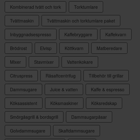
Kombinerad tvätt och tork
Torktumlare
Tvättmaskin
Tvättmaskin och torktumlare paket
Inbyggnadsespresso
Kaffebryggare
Kaffekvarn
Brödrost
Elvisp
Köttkvarn
Matberedare
Mixer
Stavmixer
Vattenkokare
Citruspress
Råsaftcentrifug
Tillbehör till grillar
Dammsugare
Juice & vatten
Kaffe & espresso
Köksassistent
Köksmaskiner
Köksredskap
Smörgåsgrill & bordsgrill
Dammsugarpåsar
Golvdammsugare
Skaftdammsugare