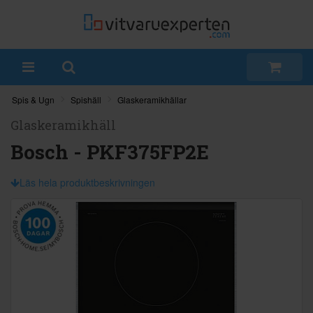
Spis & Ugn
Spishäll
Glaskeramikhällar
Glaskeramikhäll
Bosch - PKF375FP2E
Läs hela produktbeskrivningen