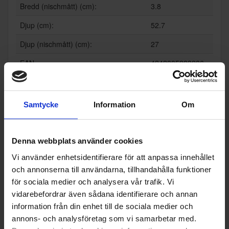
Bredd (nischmått) (cm):
3.8
Djup (cm):
52.7
Djup (nischmått) (cm):
27
EAN
4242005283286
Allmän information
Samtycke
Information
Om
Ramens utförande:
Infälld
Färg:
Svart
Denna webbplats använder cookies
Produktgrupp:
Glaskeramikhäll
Vi använder enhetsidentifierare för att anpassa innehållet
Funktioner och egenskaper
och annonserna till användarna, tillhandahålla funktioner
för sociala medier och analysera vår trafik. Vi
Barnlås (Ja/Nej):
Ja
vidarebefordrar även sådana identifierare och annan
Boost-funktion (Ja/Nej):
Nej
information från din enhet till de sociala medier och
annons- och analysföretag som vi samarbetar med.
Flexibla zoner: (Ja/Nej):
Nej