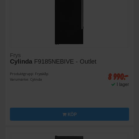
Frys
Cylinda
F9185NEBIVE - Outlet
8 990:-
Produktgrupp: Frysskåp
Varumärke: Cylinda
I lager
KÖP