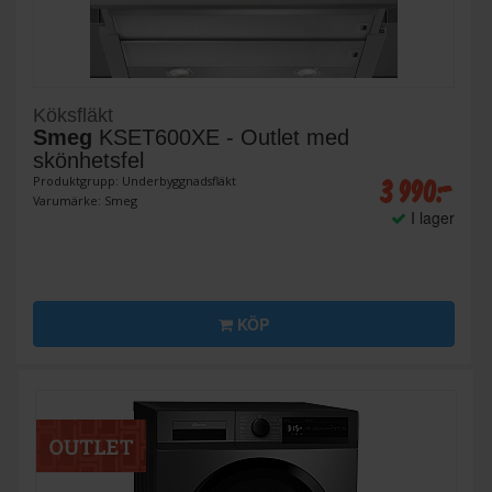
Köksfläkt
Smeg
KSET600XE - Outlet med
skönhetsfel
3 990:-
Produktgrupp: Underbyggnadsfläkt
Varumärke: Smeg
I lager
KÖP