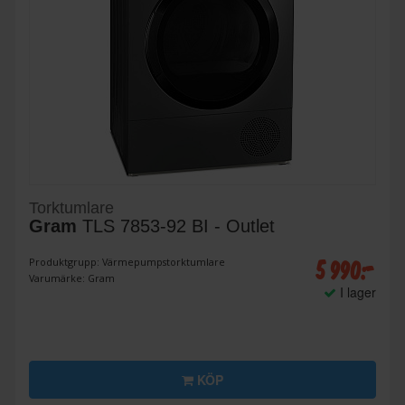
Torktumlare
Gram
TLS 7853-92 BI - Outlet
5 990:-
Produktgrupp: Värmepumpstorktumlare
Varumärke: Gram
I lager
KÖP