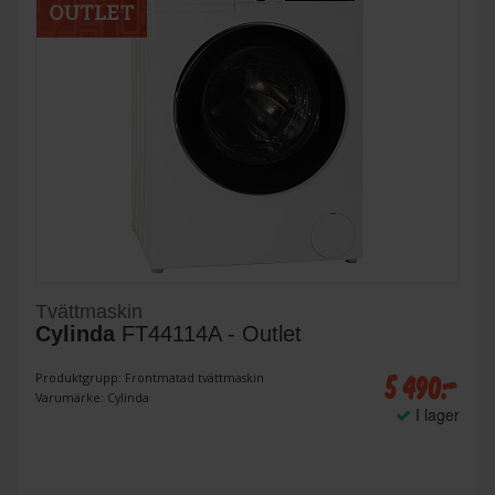
Tvättmaskin
Cylinda
FT44114A - Outlet
5 490:-
Produktgrupp: Frontmatad tvättmaskin
Varumärke: Cylinda
I lager