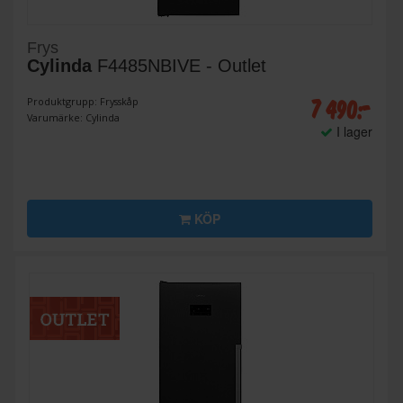
Frys
Cylinda
F4485NBIVE - Outlet
7 490:-
Produktgrupp: Frysskåp
Varumärke: Cylinda
I lager
KÖP