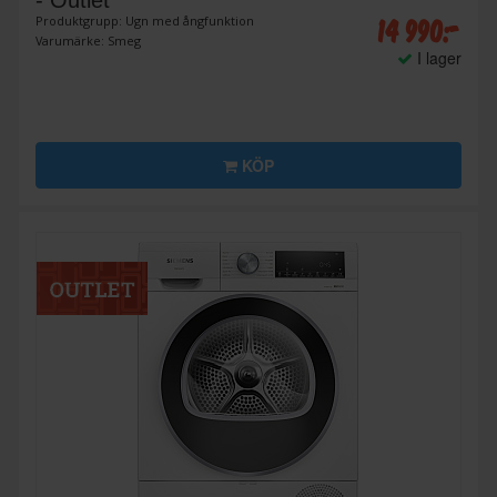
- Outlet
14 990:-
Produktgrupp: Ugn med ångfunktion
Varumärke: Smeg
I lager
KÖP