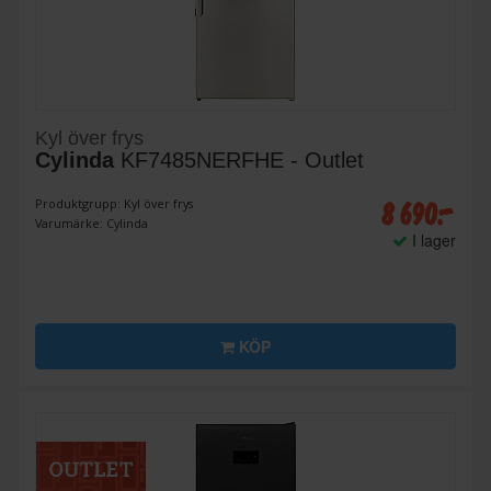
Kyl över frys
Cylinda
KF7485NERFHE - Outlet
8 690:-
Produktgrupp: Kyl över frys
Varumärke: Cylinda
I lager
KÖP