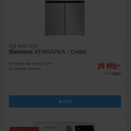
Kyl över frys
Siemens
KF96IAPEA - Outlet
24 990:-
Produktgrupp: French Door
Varumärke: Siemens
I lager
KÖP