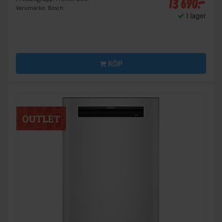
13 690:-
Varumärke: Bosch
I lager
KÖP