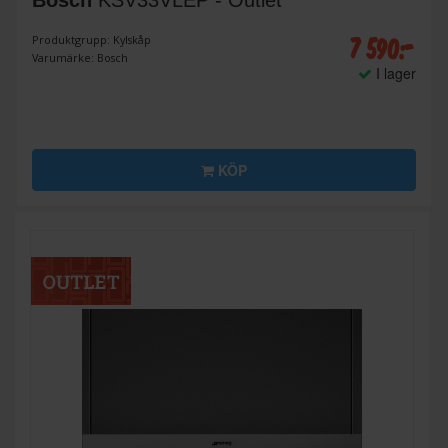
Bosch
KSV33VLEP - Outlet
7 590:-
Produktgrupp: Kylskåp
Varumärke: Bosch
I lager
KÖP