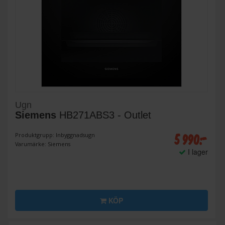
Ugn
Siemens
HB271ABS3 - Outlet
5 990:-
Produktgrupp: Inbyggnadsugn
Varumärke: Siemens
I lager
KÖP