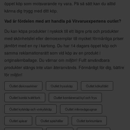
öppet köp som motsvarande ny vara. På så sätt kan du alltid
känna dig trygg med ditt köp.
Vad är fördelen med att handla på Vitvaruexpertens outlet?
Du kan köpa produkter i nyskick till ett lägre pris och produkter
med skönhetsfel eller demoexemplar till mycket förmånliga priser
jämfört med en ny i kartong. Du har 14 dagars öppet köp och
samma reklamationsrätt som vid köp av en produkt i
originalemballage. Du värnar om miljön! Fullt användbara
produkter slängs inte utan återanvänds. Förmånligt för dig, bättre
för miljön!
Outlet diskmaskiner
Outlet frysskåp
Outlet köksfläkt
Outlet kombi tvätt/tork
Outlet kombinerad kyl och frys
Outlet kylskåp och vinkylskåp
Outlet mikrovågsugnar
Outlet spisar
Outlet spishällar
Outlet torktumlare