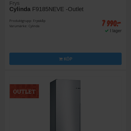
Frys
Cylinda
F9185NEVE -Outlet
7 990:-
Produktgrupp: Frysskåp
Varumärke: Cylinda
I lager
KÖP