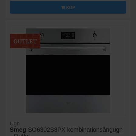
KÖP
Ugn
Smeg
SO6302S3PX kombinationsångugn