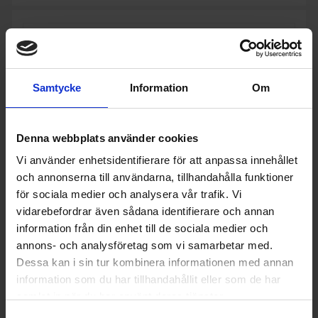
Samtycke
Information
Om
Denna webbplats använder cookies
Vi använder enhetsidentifierare för att anpassa innehållet
och annonserna till användarna, tillhandahålla funktioner
för sociala medier och analysera vår trafik. Vi
vidarebefordrar även sådana identifierare och annan
information från din enhet till de sociala medier och
annons- och analysföretag som vi samarbetar med.
Köksfläkt
Dessa kan i sin tur kombinera informationen med annan
Samsung
NK36M1030IS - Outlet
information som du har tillhandahållit eller som de har
3 990:-
Produktgrupp: Köksfläkt underbyggd
samlat in när du har använt deras tjänster.
Varumärke: Samsung