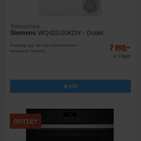
Torktumlare
Siemens
WQ42G20KDN - Outlet
7 990:-
Produktgrupp: Värmepumptorktumlare
Varumärke: Siemens
I lager
KÖP