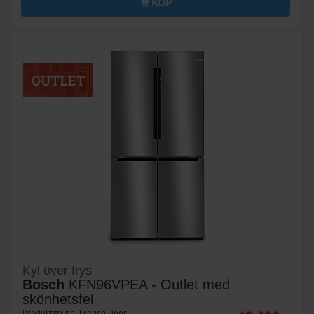
KÖP
Kyl över frys
Bosch
KFN96VPEA - Outlet med
skönhetsfel
Produktgrupp: French Door