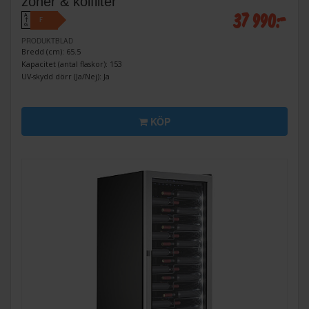
zoner & kolfilter
37 990:-
A
F
↑
G
PRODUKTBLAD
Bredd (cm): 65.5
Kapacitet (antal flaskor): 153
UV-skydd dörr (Ja/Nej): Ja
KÖP