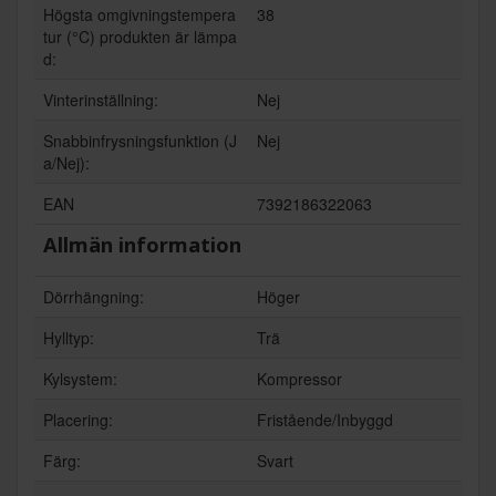
Högsta omgivningstempera
38
tur (°C) produkten är lämpa
d:
Vinterinställning:
Nej
Snabbinfrysningsfunktion (J
Nej
a/Nej):
EAN
7392186322063
Allmän information
Dörrhängning:
Höger
Hylltyp:
Trä
Kylsystem:
Kompressor
Placering:
Fristående/Inbyggd
Färg:
Svart