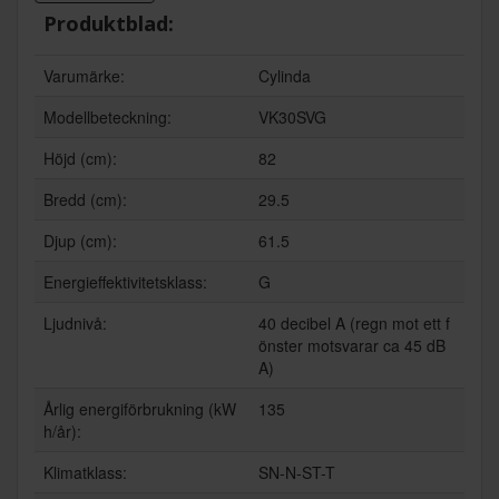
Produktblad:
Varumärke:
Cylinda
Modellbeteckning:
VK30SVG
Höjd (cm):
82
Bredd (cm):
29.5
Djup (cm):
61.5
Energieffektivitetsklass:
G
Ljudnivå:
40 decibel A (regn mot ett f
önster motsvarar ca 45 dB
A)
Årlig energiförbrukning (kW
135
h/år):
Klimatklass:
SN-N-ST-T