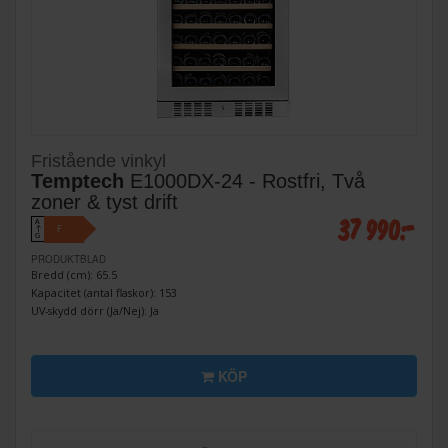
Fristående vinkyl
Temptech
E1000DX-24 - Rostfri, Två
zoner & tyst drift
37 990:-
A
F
↑
G
PRODUKTBLAD
Bredd (cm): 65.5
Kapacitet (antal flaskor): 153
UV-skydd dörr (Ja/Nej): Ja
KÖP