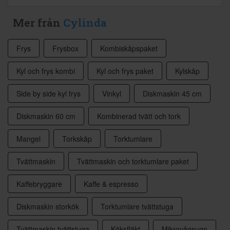
Mer från
Cylinda
Frys
Frysbox
Kombiskåpspaket
Kyl och frys kombi
Kyl och frys paket
Kylskåp
Side by side kyl frys
Vinkyl
Diskmaskin 45 cm
Diskmaskin 60 cm
Kombinerad tvätt och tork
Mangel
Torkskåp
Torktumlare
Tvättmaskin
Tvättmaskin och torktumlare paket
Kaffebryggare
Kaffe & espresso
Diskmaskin storkök
Torktumlare tvättstuga
Tvättmaskin tvättstuga
Köksfläkt
Mikrovågsugn