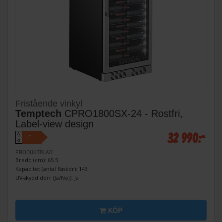
Fristående vinkyl
Temptech
CPRO1800SX-24 - Rostfri,
Label-view design
32 990:-
A
F
↑
G
PRODUKTBLAD
Bredd (cm): 65.5
Kapacitet (antal flaskor): 143
UV-skydd dörr (Ja/Nej): Ja
KÖP