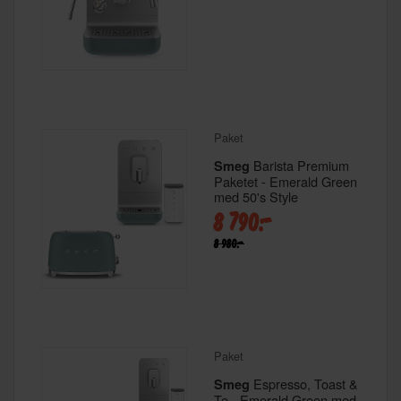
Paket
Barista Premium
Smeg
Paketet - Emerald Green
med 50's Style
8 790:-
8 980:-
Paket
Espresso, Toast &
Smeg
Te - Emerald Green med