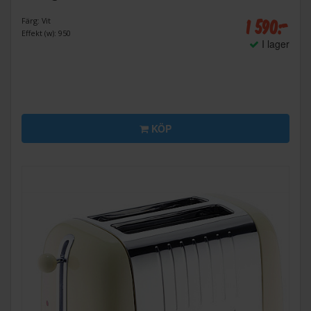
1 590:-
Färg: Vit
Effekt (w): 950
I lager
KÖP