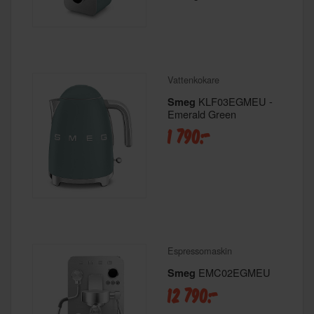
Vattenkokare
KLF03EGMEU -
Smeg
Emerald Green
1 790:-
Espressomaskin
EMC02EGMEU
Smeg
12 790:-