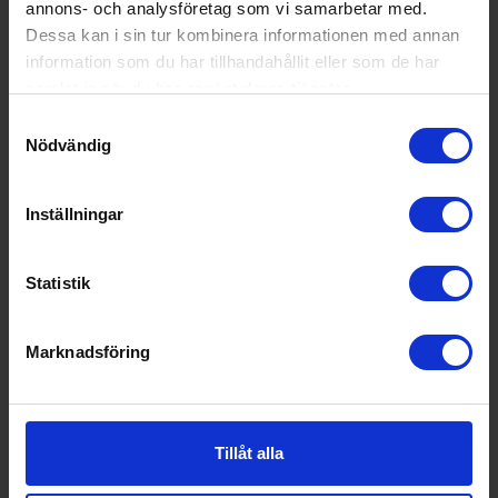
annons- och analysföretag som vi samarbetar med.
Dessa kan i sin tur kombinera informationen med annan
Produktblad:
information som du har tillhandahållit eller som de har
samlat in när du har använt deras tjänster.
Varumärke:
Smeg
Samtyckesval
Nödvändig
Höjd (cm):
19.8
Bredd (cm):
31
Inställningar
Djup (cm):
19.5
EAN
8017709329662
Statistik
Allmän information
Marknadsföring
Färg:
Grön
Produktgrupp:
Brödrost
Tillåt alla
Funktioner och egenskaper