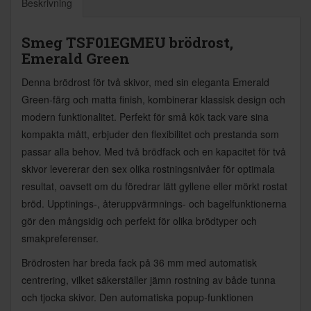
Beskrivning
Smeg TSF01EGMEU brödrost,
Emerald Green
Denna brödrost för två skivor, med sin eleganta Emerald
Green-färg och matta finish, kombinerar klassisk design och
modern funktionalitet. Perfekt för små kök tack vare sina
kompakta mått, erbjuder den flexibilitet och prestanda som
passar alla behov. Med två brödfack och en kapacitet för två
skivor levererar den sex olika rostningsnivåer för optimala
resultat, oavsett om du föredrar lätt gyllene eller mörkt rostat
bröd. Upptinings-, återuppvärmnings- och bagelfunktionerna
gör den mångsidig och perfekt för olika brödtyper och
smakpreferenser.
Brödrosten har breda fack på 36 mm med automatisk
centrering, vilket säkerställer jämn rostning av både tunna
och tjocka skivor. Den automatiska popup-funktionen