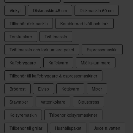
Vinkyl
Diskmaskin 45 cm
Diskmaskin 60 cm
Tillbehör diskmaskin
Kombinerad tvätt och tork
Torktumlare
Tvättmaskin
Tvättmaskin och torktumlare paket
Espressomaskin
Kaffebryggare
Kaffekvarn
Mjölkskummare
Tillbehör till kaffebryggare & espressomaskiner
Brödrost
Elvisp
Köttkvarn
Mixer
Stavmixer
Vattenkokare
Citruspress
Kolsyremaskin
Tillbehör kolsyremaskiner
Tillbehör till grillar
Hushållspaket
Juice & vatten