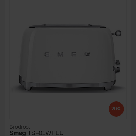
20%
Brödrost
Smeg
TSF01WHEU