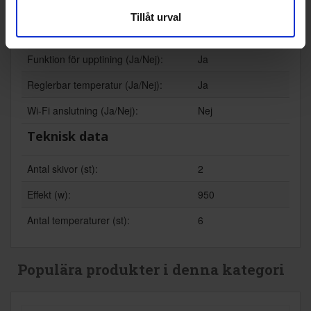
Avtagbar smulplatta (Ja/Nej):
Ja
Tillåt urval
Display (Ja/Nej):
Nej
Funktion för upptining (Ja/Nej):
Ja
Reglerbar temperatur (Ja/Nej):
Ja
Wi-Fi anslutning (Ja/Nej):
Nej
Teknisk data
Antal skivor (st):
2
Effekt (w):
950
Antal temperaturer (st):
6
Populära produkter i denna kategori