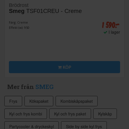
Brödrost
Smeg
TSF01CREU - Creme
1 590:-
Färg: Creme
Effekt (w): 950
I lager
KÖP
Mer från
SMEG
Frys
Kökspaket
Kombiskåpspaket
Kyl och frys kombi
Kyl och frys paket
Kylskåp
Partycooler & dryckeskyl
Side by side kyl frys