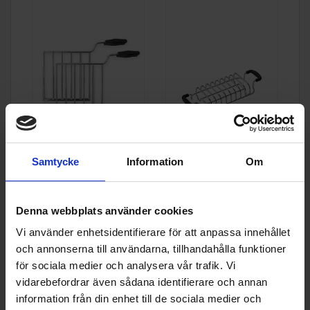
Smeg
TSSR01
Smeg
TSBW01
Toast-tillbehör 2
Samtycke
Information
Om
skivor
399:-
299:-
I lager
I lager
Denna webbplats använder cookies
Vi använder enhetsidentifierare för att anpassa innehållet
KÖP
KÖP
och annonserna till användarna, tillhandahålla funktioner
för sociala medier och analysera vår trafik. Vi
vidarebefordrar även sådana identifierare och annan
Specifikationer
information från din enhet till de sociala medier och