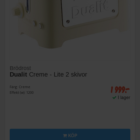
Brödrost
Dualit
Creme - Lite 2 skivor
1 999:-
Färg: Creme
Effekt (w): 1200
I lager
KÖP