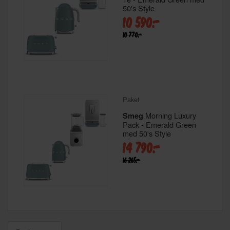
50's Style
10 590:-
10 770:-
Paket
Morning Luxury
Smeg
Pack - Emerald Green
med 50's Style
14 790:-
16 265:-