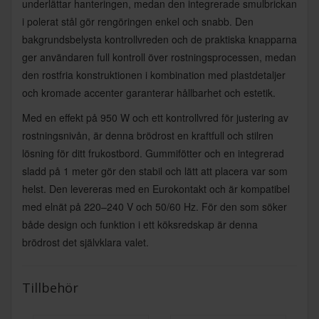
underlättar hanteringen, medan den integrerade smulbrickan
i polerat stål gör rengöringen enkel och snabb. Den
bakgrundsbelysta kontrollvreden och de praktiska knapparna
ger användaren full kontroll över rostningsprocessen, medan
den rostfria konstruktionen i kombination med plastdetaljer
och kromade accenter garanterar hållbarhet och estetik.
Med en effekt på 950 W och ett kontrollvred för justering av
rostningsnivån, är denna brödrost en kraftfull och stilren
lösning för ditt frukostbord. Gummifötter och en integrerad
sladd på 1 meter gör den stabil och lätt att placera var som
helst. Den levereras med en Eurokontakt och är kompatibel
med elnät på 220–240 V och 50/60 Hz. För den som söker
både design och funktion i ett köksredskap är denna
brödrost det självklara valet.
Tillbehör