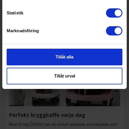
även en praktisk 4-koppars funktion. Tack vare den inbyggda
varmhållningsfunktionen hålls kaffet varmt i upp till fyrtio
Statistik
minuter efter bryggningen.
Marknadsföring
Tillåt alla
Tillåt urval
Perfekt bryggkaffe varje dag
Med Smeg DCF02 kan du enkelt anpassa aromstyrkan och