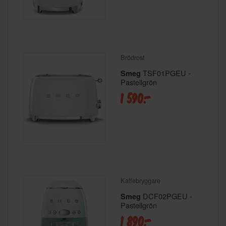
Brödrost
TSF01PGEU -
Smeg
Pastellgrön
1 590:-
Kaffebryggare
DCF02PGEU -
Smeg
Pastellgrön
1 890:-