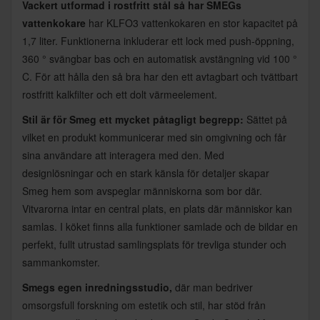
Vackert utformad i rostfritt stål så har SMEGs
vattenkokare
har KLFO3 vattenkokaren en stor kapacitet på
1,7 liter. Funktionerna inkluderar ett lock med push-öppning,
360 ° svängbar bas och en automatisk avstängning vid 100 °
C. För att hålla den så bra har den ett avtagbart och tvättbart
rostfritt kalkfilter och ett dolt värmeelement.
Stil är för Smeg ett mycket påtagligt begrepp:
Sättet på
vilket en produkt kommunicerar med sin omgivning och får
sina användare att interagera med den. Med
designlösningar och en stark känsla för detaljer skapar
Smeg hem som avspeglar människorna som bor där.
Vitvarorna intar en central plats, en plats där människor kan
samlas. I köket finns alla funktioner samlade och de bildar en
perfekt, fullt utrustad samlingsplats för trevliga stunder och
sammankomster.
Smegs egen inredningsstudio,
där man bedriver
omsorgsfull forskning om estetik och stil, har stöd från