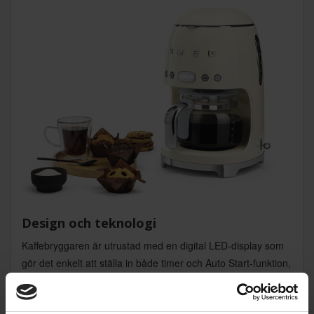
Design och teknologi
Kaffebryggaren är utrustad med en digital LED-display som
gör det enkelt att ställa in både timer och Auto Start-funktion,
så att du kan programmera bryggaren att starta automatiskt
vid önskad tidpunkt. Du kan dessutom välja intensiteten på