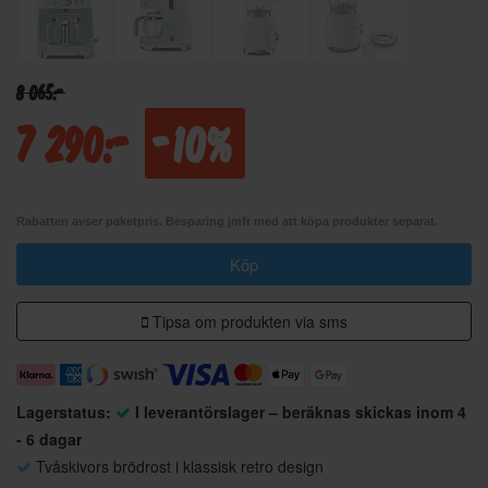
8 065:-
7 290:-
-10%
Rabatten avser paketpris. Besparing jmfr med att köpa produkter separat.
Köp
Tipsa om produkten via sms
Lagerstatus:
I leverantörslager – beräknas skickas inom 4
- 6 dagar
Tvåskivors brödrost i klassisk retro design