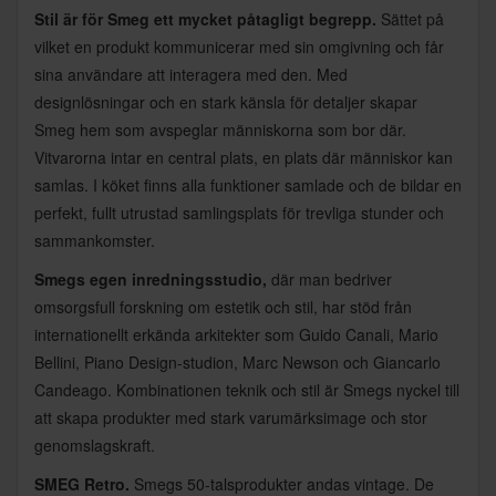
Stil är för Smeg ett mycket påtagligt begrepp.
Sättet på
vilket en produkt kommunicerar med sin omgivning och får
sina användare att interagera med den. Med
designlösningar och en stark känsla för detaljer skapar
Smeg hem som avspeglar människorna som bor där.
Vitvarorna intar en central plats, en plats där människor kan
samlas. I köket finns alla funktioner samlade och de bildar en
perfekt, fullt utrustad samlingsplats för trevliga stunder och
sammankomster.
Smegs egen inredningsstudio,
där man bedriver
omsorgsfull forskning om estetik och stil, har stöd från
internationellt erkända arkitekter som Guido Canali, Mario
Bellini, Piano Design-studion, Marc Newson och Giancarlo
Candeago. Kombinationen teknik och stil är Smegs nyckel till
att skapa produkter med stark varumärksimage och stor
genomslagskraft.
SMEG Retro.
Smegs 50-talsprodukter andas vintage. De