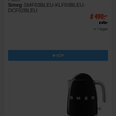
Smeg
SMF03BLEU-KLF03BLEU-
DCF02BLEU
8 490:-
8 670:-
I lager
KÖP