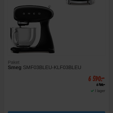
Paket
Smeg
SMF03BLEU-KLF03BLEU
6 590:-
6 780:-
I lager