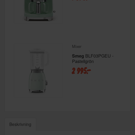
Mixer
BLF03PGEU -
Smeg
Pastellgrön
2 995:-
Beskrivning