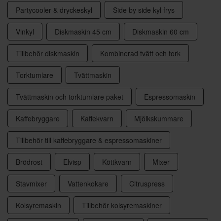
Partycooler & dryckeskyl
Side by side kyl frys
Vinkyl
Diskmaskin 45 cm
Diskmaskin 60 cm
Tillbehör diskmaskin
Kombinerad tvätt och tork
Torktumlare
Tvättmaskin
Tvättmaskin och torktumlare paket
Espressomaskin
Kaffebryggare
Kaffekvarn
Mjölkskummare
Tillbehör till kaffebryggare & espressomaskiner
Brödrost
Elvisp
Köttkvarn
Mixer
Stavmixer
Vattenkokare
Citruspress
Kolsyremaskin
Tillbehör kolsyremaskiner