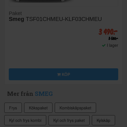
Paket
Smeg
TSF01CHMEU-KLF03CHMEU
3 490:-
3 580:-
I lager
KÖP
Mer från
SMEG
Frys
Kökspaket
Kombiskåpspaket
Kyl och frys kombi
Kyl och frys paket
Kylskåp