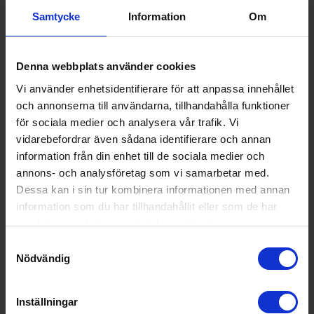
ditt kaffe – från mild till intensiv – för att alltid få den smak
Samtycke
Information
Om
som passar dig bäst.
Denna webbplats använder cookies
Vi använder enhetsidentifierare för att anpassa innehållet
och annonserna till användarna, tillhandahålla funktioner
för sociala medier och analysera vår trafik. Vi
vidarebefordrar även sådana identifierare och annan
information från din enhet till de sociala medier och
annons- och analysföretag som vi samarbetar med.
Dessa kan i sin tur kombinera informationen med annan
information som du har tillhandahållit eller som de har
samlat in när du har använt deras tjänster.
Samtyckesval
Kapacitet och funktioner
Nödvändig
Brygg upp till tio koppar kaffe i den rymliga kannan, perfekt
när du bjuder familj eller vänner. För mindre behov finns
Inställningar