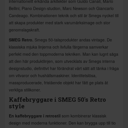
internationellt erkända arkitekter som Guido Canali, Mario
Bellini, Piano Design-studion, Marc Newson och Giancarlo
Candeago. Kombinationen teknik och stil är Smegs nyckel till
att skapa produkter med stark varumärksimage och stor
genomslagskraft.
SMEG Retro.
Smegs 50-talsprodukter andas vintage. De
klassiska mjuka linjerna och livfulla färgerna samverkar
perfekt med den toppmoderna tekniken. Man kan lugnt säga
att den här produktlinjen, som utvecklats av Smegs interna
designstudio, definitivt har förändrat vårt sätt att tänka i fråga
om vitvaror och hushållsmaskiner. Identitetslösa,
massproducerade, fristående objekt har fått ge plats åt
verkliga stilikoner.
Kaffebryggare i SMEG 50's Retro
style
En kaffebryggare i retrostil
som kombinerar klassisk
design med moderna funktioner. Den kan brygga upp till tio