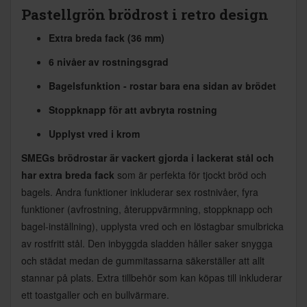
Pastellgrön brödrost i retro design
Extra breda fack (36 mm)
6 nivåer av rostningsgrad
Bagelsfunktion - rostar bara ena sidan av brödet
Stoppknapp för att avbryta rostning
Upplyst vred i krom
SMEGs brödrostar är vackert gjorda i lackerat stål och
har extra breda fack
som är perfekta för tjockt bröd och
bagels. Andra funktioner inkluderar sex rostnivåer, fyra
funktioner (avfrostning, återuppvärmning, stoppknapp och
bagel-inställning), upplysta vred och en löstagbar smulbricka
av rostfritt stål. Den inbyggda sladden håller saker snygga
och städat medan de gummitassarna säkerställer att allt
stannar på plats. Extra tillbehör som kan köpas till inkluderar
ett toastgaller och en bullvärmare.