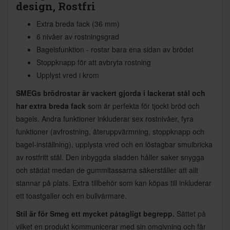
design, Rostfri
Extra breda fack (36 mm)
6 nivåer av rostningsgrad
Bagelsfunktion - rostar bara ena sidan av brödet
Stoppknapp för att avbryta rostning
Upplyst vred i krom
SMEGs brödrostar är vackert gjorda i lackerat stål och
har extra breda fack
som är perfekta för tjockt bröd och
bagels. Andra funktioner inkluderar sex rostnivåer, fyra
funktioner (avfrostning, återuppvärmning, stoppknapp och
bagel-inställning), upplysta vred och en löstagbar smulbricka
av rostfritt stål. Den inbyggda sladden håller saker snygga
och städat medan de gummitassarna säkerställer att allt
stannar på plats. Extra tillbehör som kan köpas till inkluderar
ett toastgaller och en bullvärmare.
Stil är för Smeg ett mycket påtagligt begrepp.
Sättet på
vilket en produkt kommunicerar med sin omgivning och får