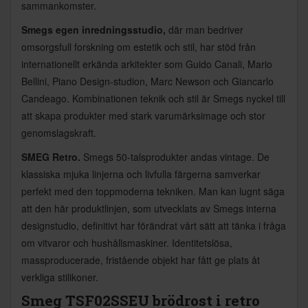
sammankomster.
Smegs egen inredningsstudio,
där man bedriver
omsorgsfull forskning om estetik och stil, har stöd från
internationellt erkända arkitekter som Guido Canali, Mario
Bellini, Piano Design-studion, Marc Newson och Giancarlo
Candeago. Kombinationen teknik och stil är Smegs nyckel till
att skapa produkter med stark varumärksimage och stor
genomslagskraft.
SMEG Retro.
Smegs 50-talsprodukter andas vintage. De
klassiska mjuka linjerna och livfulla färgerna samverkar
perfekt med den toppmoderna tekniken. Man kan lugnt säga
att den här produktlinjen, som utvecklats av Smegs interna
designstudio, definitivt har förändrat vårt sätt att tänka i fråga
om vitvaror och hushållsmaskiner. Identitetslösa,
massproducerade, fristående objekt har fått ge plats åt
verkliga stilikoner.
Smeg TSF02SSEU
brödrost i retro