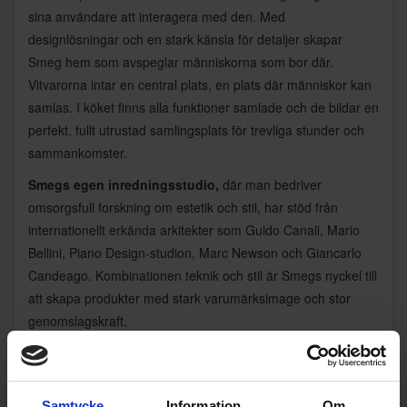
sina användare att interagera med den. Med
designlösningar och en stark känsla för detaljer skapar
Smeg hem som avspeglar människorna som bor där.
Vitvarorna intar en central plats, en plats där människor kan
samlas. I köket finns alla funktioner samlade och de bildar en
perfekt, fullt utrustad samlingsplats för trevliga stunder och
sammankomster.
Smegs egen inredningsstudio,
där man bedriver
omsorgsfull forskning om estetik och stil, har stöd från
internationellt erkända arkitekter som Guido Canali, Mario
Bellini, Piano Design-studion, Marc Newson och Giancarlo
Candeago. Kombinationen teknik och stil är Smegs nyckel till
att skapa produkter med stark varumärksimage och stor
genomslagskraft.
SMEG Retro.
Smegs 50-talsprodukter andas vintage. De
klassiska mjuka linjerna och livfulla färgerna samverkar
perfekt med den toppmoderna tekniken. Man kan lugnt säga
Samtycke
Information
Om