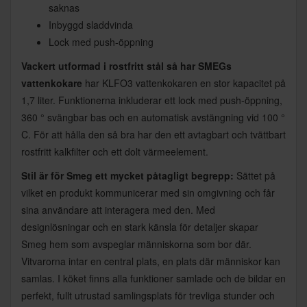
saknas
Inbyggd sladdvinda
Lock med push-öppning
Vackert utformad i rostfritt stål så har SMEGs
vattenkokare
har KLFO3 vattenkokaren en stor kapacitet på
1,7 liter. Funktionerna inkluderar ett lock med push-öppning,
360 ° svängbar bas och en automatisk avstängning vid 100 °
C. För att hålla den så bra har den ett avtagbart och tvättbart
rostfritt kalkfilter och ett dolt värmeelement.
Stil är för Smeg ett mycket påtagligt begrepp:
Sättet på
vilket en produkt kommunicerar med sin omgivning och får
sina användare att interagera med den. Med
designlösningar och en stark känsla för detaljer skapar
Smeg hem som avspeglar människorna som bor där.
Vitvarorna intar en central plats, en plats där människor kan
samlas. I köket finns alla funktioner samlade och de bildar en
perfekt, fullt utrustad samlingsplats för trevliga stunder och