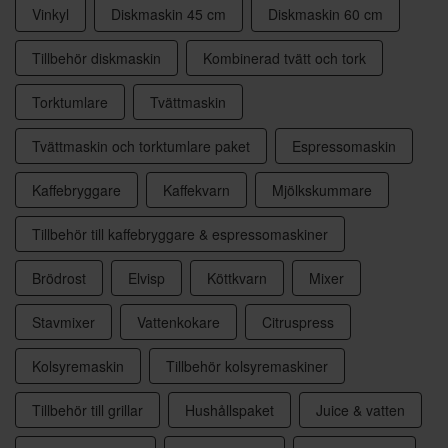
Vinkyl
Diskmaskin 45 cm
Diskmaskin 60 cm
Tillbehör diskmaskin
Kombinerad tvätt och tork
Torktumlare
Tvättmaskin
Tvättmaskin och torktumlare paket
Espressomaskin
Kaffebryggare
Kaffekvarn
Mjölkskummare
Tillbehör till kaffebryggare & espressomaskiner
Brödrost
Elvisp
Köttkvarn
Mixer
Stavmixer
Vattenkokare
Citruspress
Kolsyremaskin
Tillbehör kolsyremaskiner
Tillbehör till grillar
Hushållspaket
Juice & vatten