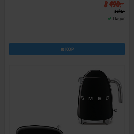
8 490:-
8 670:-
I lager
KÖP