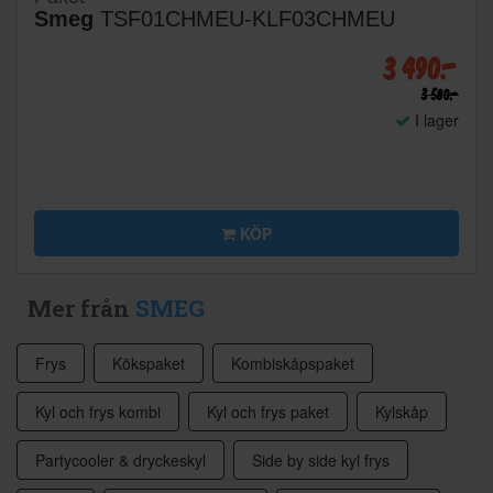
Smeg
TSF01CHMEU-KLF03CHMEU
3 490:-
3 580:-
I lager
KÖP
Mer från
SMEG
Frys
Kökspaket
Kombiskåpspaket
Kyl och frys kombi
Kyl och frys paket
Kylskåp
Partycooler & dryckeskyl
Side by side kyl frys