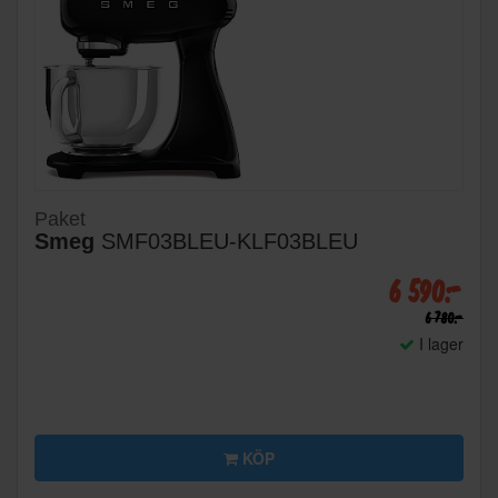
Paket
Smeg
SMF03BLEU-KLF03BLEU
6 590:-
6 780:-
I lager
KÖP