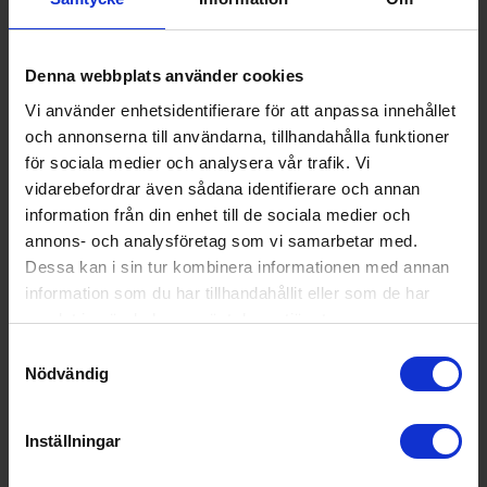
att den här produktlinjen, som utvecklats av Smegs interna
designstudio, definitivt har förändrat vårt sätt att tänka i fråga
om vitvaror och hushållsmaskiner. Identitetslösa,
Denna webbplats använder cookies
massproducerade, fristående objekt har fått ge plats åt
Vi använder enhetsidentifierare för att anpassa innehållet
verkliga stilikoner.
och annonserna till användarna, tillhandahålla funktioner
för sociala medier och analysera vår trafik. Vi
vidarebefordrar även sådana identifierare och annan
information från din enhet till de sociala medier och
annons- och analysföretag som vi samarbetar med.
Dessa kan i sin tur kombinera informationen med annan
information som du har tillhandahållit eller som de har
samlat in när du har använt deras tjänster.
Samtyckesval
Nödvändig
Inställningar