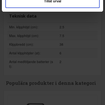
Tillåt urval
Wi-Fi anslutning (Ja/Nej):
Nej
Teknisk data
Min. klipphöjd (cm):
2.5
Max. klipphöjd (cm):
7.5
Klippbredd (cm):
38
Antal klipphöjder (st):
6
Antal medföljande batterier (s
2
t):
Populära produkter i denna kategori