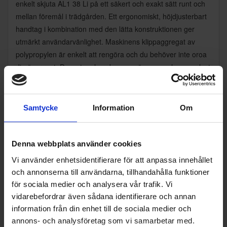
enkelt skjuta AL1 38 Li på ett säkert och exakt sätt runt och
mellan föremål i trädgården. Ett ergonomiskt, höjdjusterbart
handtag i kombination med den lätta konstruktionen ger
utmärkt användarvänlighet. Maskinens klippaggregat av
polypropylen är enkelt att rengöra och du behöver inte oroa
dig över rost. Dessutom har den en gräsuppsamlare av plast
som rymmer hela 45 liter gräsklipp och minimerar antalet
avbrott. Om det inte krävs någon uppsamling kan du välja
läget för bakutkast.
Samtycke
Information
Om
Denna webbplats använder cookies
Specifikationer
Vi använder enhetsidentifierare för att anpassa innehållet
och annonserna till användarna, tillhandahålla funktioner
för sociala medier och analysera vår trafik. Vi
Produktblad:
vidarebefordrar även sådana identifierare och annan
information från din enhet till de sociala medier och
Varumärke:
Alpina by Stiga
annons- och analysföretag som vi samarbetar med.