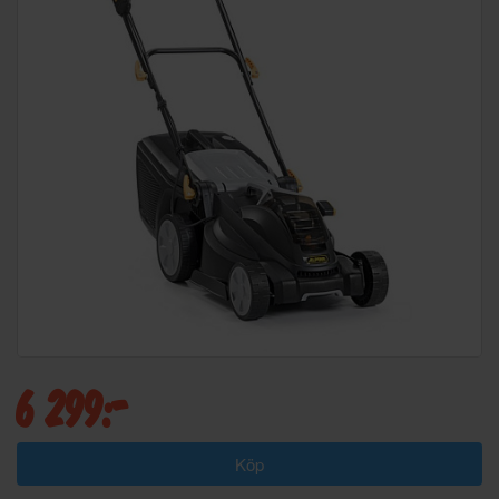
6 299:-
Köp