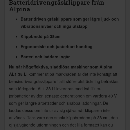
Batteridrivengräsklippare från
Alpina
Batteridriven gräsklippare som ger lägre ljud- och
vibrationsnivåer och inga utsläpp
Klippbredd på 38cm
Ergonomiskt och justerbart handtag
Batteri och laddare ingår
Nu när högeffektiva, sladdlösa maskiner som Alpina
AL1 38 Li
kommer ut på marknaden är det inte konstigt att
bensindrivna gräsklippare i allt större utsträckning betraktas
som förlegade! AL1 38 Li levereras med två litium-
jonbatterier av den senaste generationen om vardera 40 V
som ger längre arbetstider och snabba laddningar. De
laddas dessutom inte ur av sig själva när klipparen inte
används. Tack vare den smala klippbredden på 38 cm, den
ej självgående utformningen och det lilla formatet kan du