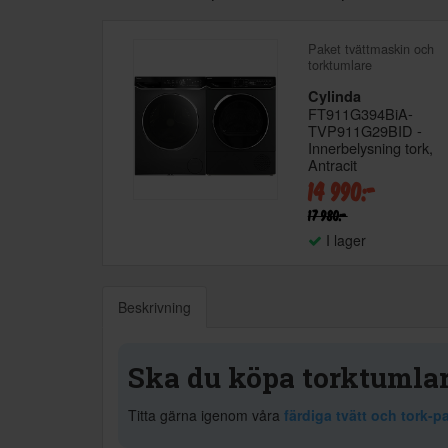
Paket tvättmaskin och
torktumlare
Cylinda
FT911G394BiA-
TVP911G29BID -
Innerbelysning tork,
Antracit
14 990:-
17 980:-
I lager
Beskrivning
Ska du köpa torktumla
Titta gärna igenom våra
färdiga tvätt och tork-p