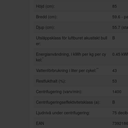
Höjd (cm):
85
Bredd (cm):
59.6 - p
Djup (cm):
55.7 (st
Utsläppsklass för luftburet akustiskt bull
B
er:
Energianvändning, i kWh per kg per cy
0.45 kWh
*
kel:
**
Vattenförbrukning i liter per cykel:
43
Restfukthalt (%):
53
Centrifugering (varv/min):
1400
Centrifugeringseffektivitetsklass (a):
B
Ljudnivå under centrifugering:
75 decib
EAN
739218