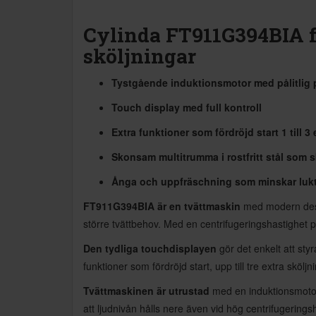
Cylinda FT911G394BIA f
sköljningar
Tystgående induktionsmotor med pålitlig 
Touch display med full kontroll
Extra funktioner som fördröjd start 1 till 
Skonsam multitrumma i rostfritt stål som 
Ånga och uppfräschning som minskar lukt 
FT911G394BIA är en tvättmaskin
med modern design
större tvättbehov. Med en centrifugeringshastighet på
Den tydliga touchdisplayen
gör det enkelt att sty
funktioner som fördröjd start, upp till tre extra sköl
Tvättmaskinen är utrustad
med en induktionsmotor 
att ljudnivån hålls nere även vid hög centrifugerings