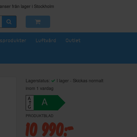
nser från lager i Stockholm
sprodukter
Luftvård
Outlet
Lagerstatus:
I lager - Skickas normalt
inom 1 vardag
A
A
↑
G
PRODUKTBLAD
10 990:-