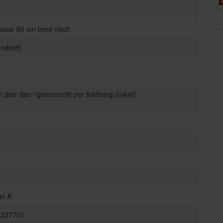
assar 60 cm bred nisch
andard)
 drar den i genomsnitt per tvättning (cykel)
el A
6337791