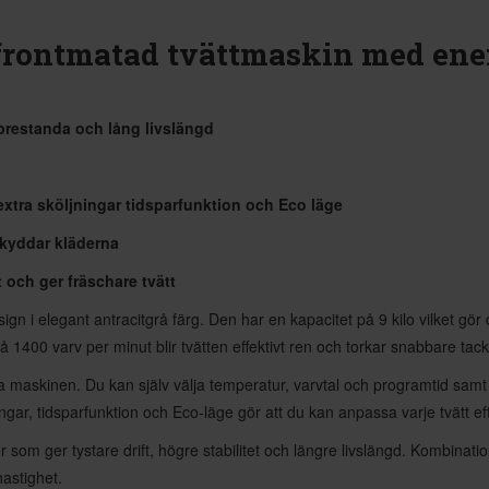
rontmatad tvättmaskin med ener
prestanda och lång livslängd
3 extra sköljningar tidsparfunktion och Eco läge
skyddar kläderna
och ger fräschare tvätt
 i elegant antracitgrå färg. Den har en kapacitet på 9 kilo vilket gör de
 1400 varv per minut blir tvätten effektivt ren och torkar snabbare tack 
ra maskinen. Du kan själv välja temperatur, varvtal och programtid samt 
jningar, tidsparfunktion och Eco-läge gör att du kan anpassa varje tvätt e
som ger tystare drift, högre stabilitet och längre livslängd. Kombinati
hastighet.