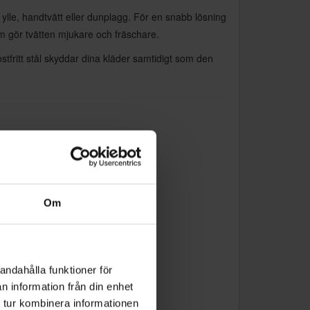
ylle, handtvätt eller dunplagg. För en snabb lösning
m gör tvätten mjukare och fräschare.
ritt stål skyddar dina kläder samtidigt som den
Om
andahålla funktioner för
n information från din enhet
 tur kombinera informationen