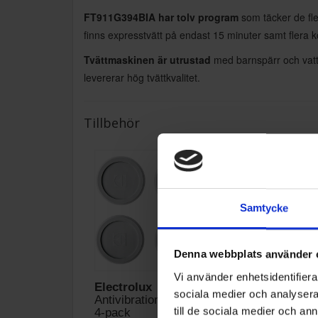
FT911G394BIA har tolv program
som täcker de fle
finns expresstvätt på endast 15 minuter samt flera
Tvättmaskinen är utrustad
med barnspärr och vatt
levererar hög tvättkvalitet.
Tillbehör
Samtycke
Denna webbplats använder 
Vi använder enhetsidentifierar
Electrolux
Haneström
sociala medier och analysera 
Antivibrationsfötter
Tvättsockel 30c
till de sociala medier och a
4-pack