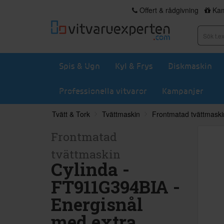
Offert & rådgivning
Kam
Spis & Ugn
Kyl & Frys
Diskmaskin
Professionella vitvaror
Kampanjer
Tvätt & Tork
Tvättmaskin
Frontmatad tvättmaski
Frontmatad
tvättmaskin
Cylinda -
FT911G394BIA -
Energisnål
med extra