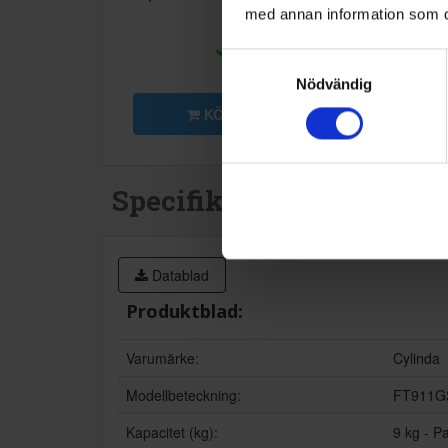
med annan information som du 
249:-
1 490
I lager
I lag
Samtyckesval
Nödvändig
KÖP
KÖP
Specifikationer
Datablad
Produktblad:
Varumärke:
Cylinda
Modellbeteckning:
FT911G
Kapacitet (kg):
9 kg - P