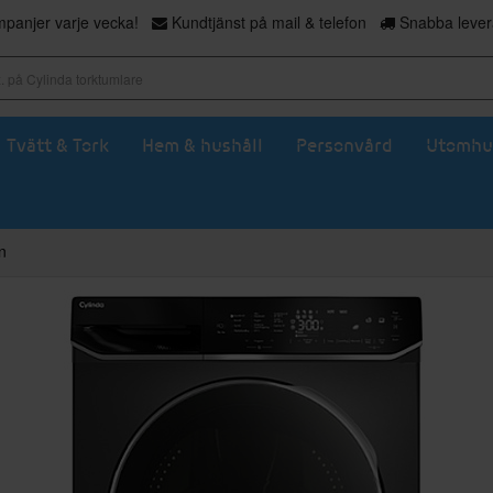
panjer varje vecka!
Kundtjänst på mail & telefon
Snabba levera
Tvätt & Tork
Hem & hushåll
Personvård
Utomhu
n