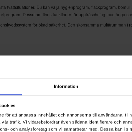
sta tvättsituationer. Du kan välja hygienprogram, fläckprogram, bomull, 
 kortprogram. Dessutom finns funktioner för uppfräschning med ånga so
enskyddssystem för ökad säkerhet. Den skonsamma multitrum­man i rostf
Information
cookies
e för att anpassa innehållet och annonserna till användarna, tillh
vår trafik. Vi vidarebefordrar även sådana identifierare och anna
m
nnons- och analysföretag som vi samarbetar med. Dessa kan i sin