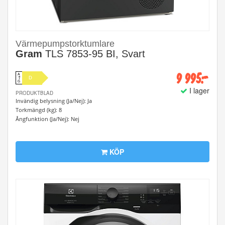
Värmepumpstorktumlare
Gram
TLS 7853-95 BI, Svart
9 995:-
A
D
↑
G
I lager
PRODUKTBLAD
Invändig belysning (Ja/Nej): Ja
Torkmängd (kg): 8
Ångfunktion (Ja/Nej): Nej
KÖP