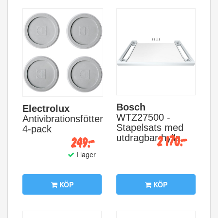
Bosch
Electrolux
WTZ27500 -
Antivibrationsfötter
Stapelsats med
4-pack
2 170:-
utdragbar hylla
249:-
I lager
KÖP
KÖP