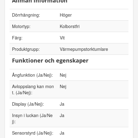
Allmän information
Dörrhängning:
Höger
Motortyp:
Kolborstfri
Färg:
Vit
Produktgrupp:
Värmepumpstorktumlare
Funktioner och egenskaper
Ångfunktion (Ja/Nej):
Nej
Avloppslang kan mon
Nej
t. (Ja/Nej):
Display (Ja/Nej):
Ja
Insyn i luckan (Ja/Ne
Ja
j):
Sensorstyrd (Ja/Nej):
Ja