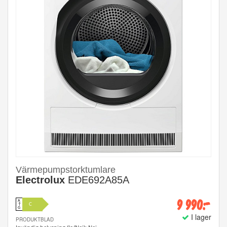
Värmepumpstorktumlare
Electrolux
EDE692A85A
9 990:-
A
C
↑
G
I lager
PRODUKTBLAD