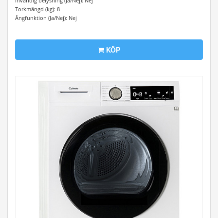
Invändig belysning (Ja/Nej): Nej
Torkmängd (kg): 8
Ångfunktion (Ja/Nej): Nej
KÖP