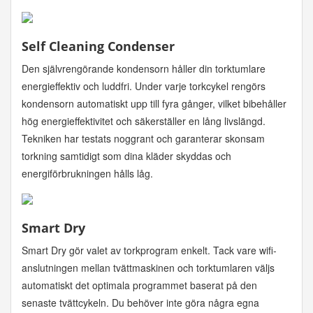
Self Cleaning Condenser
Den självrengörande kondensorn håller din torktumlare
energieffektiv och ludd­fri. Under varje torkcykel rengörs
kondensorn automatiskt upp till fyra gånger, vilket bibehåller
hög energieffektivitet och säkerställer en lång livslängd.
Tekniken har testats noggrant och garanterar skonsam
torkning samtidigt som dina kläder skyddas och
energiförbrukningen hålls låg.
Smart Dry
Smart Dry gör valet av torkprogram enkelt. Tack vare wifi-
anslutningen mellan tvättmaskinen och torktumlaren väljs
automatiskt det optimala programmet baserat på den
senaste tvättcykeln. Du behöver inte göra några egna