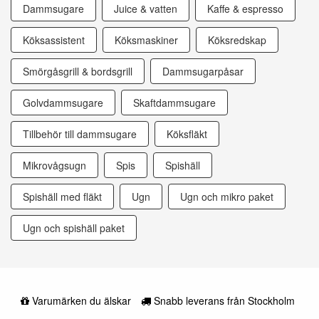
Dammsugare
Juice & vatten
Kaffe & espresso
Köksassistent
Köksmaskiner
Köksredskap
Smörgåsgrill & bordsgrill
Dammsugarpåsar
Golvdammsugare
Skaftdammsugare
Tillbehör till dammsugare
Köksfläkt
Mikrovågsugn
Spis
Spishäll
Spishäll med fläkt
Ugn
Ugn och mikro paket
Ugn och spishäll paket
Varumärken du älskar
Snabb leverans från Stockholm