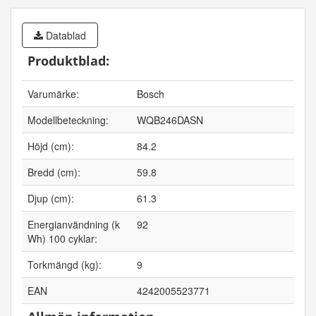
Datablad
Produktblad:
Varumärke:
Bosch
Modellbeteckning:
WQB246DASN
Höjd (cm):
84.2
Bredd (cm):
59.8
Djup (cm):
61.3
Energianvändning (k
92
Wh) 100 cyklar:
Torkmängd (kg):
9
EAN
4242005523771