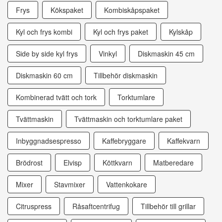
Frys
Kökspaket
Kombiskåpspaket
Kyl och frys kombi
Kyl och frys paket
Kylskåp
Side by side kyl frys
Vinkyl
Diskmaskin 45 cm
Diskmaskin 60 cm
Tillbehör diskmaskin
Kombinerad tvätt och tork
Torktumlare
Tvättmaskin
Tvättmaskin och torktumlare paket
Inbyggnadsespresso
Kaffebryggare
Kaffekvarn
Brödrost
Elvisp
Köttkvarn
Matberedare
Mixer
Stavmixer
Vattenkokare
Citruspress
Råsaftcentrifug
Tillbehör till grillar