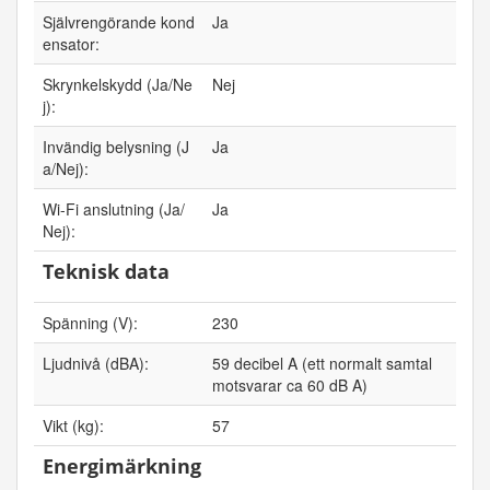
Självrengörande kond
Ja
ensator:
Skrynkelskydd (Ja/Ne
Nej
j):
Invändig belysning (J
Ja
a/Nej):
Wi-Fi anslutning (Ja/
Ja
Nej):
Teknisk data
Spänning (V):
230
Ljudnivå (dBA):
59 decibel A (ett normalt samtal
motsvarar ca 60 dB A)
Vikt (kg):
57
Energimärkning