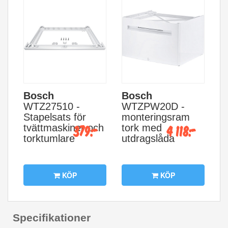
Bosch
Bosch
WTZ27510 -
WTZPW20D -
Stapelsats för
monteringsram
379:-
4 118:-
tvättmaskiner och
tork med
torktumlare
utdragslåda
KÖP
KÖP
Specifikationer