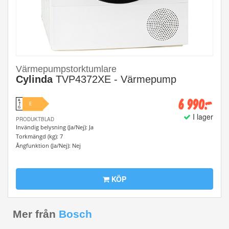
Värmepumpstorktumlare
Cylinda
TVP4372XE - Värmepump
6 990:-
A
E
↑
G
I lager
PRODUKTBLAD
Invändig belysning (Ja/Nej): Ja
Torkmängd (kg): 7
Ångfunktion (Ja/Nej): Nej
KÖP
Mer från
Bosch