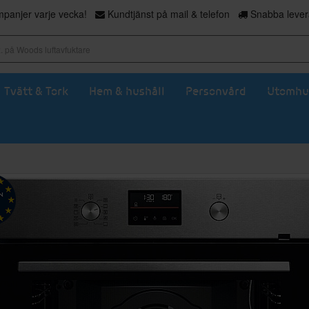
panjer varje vecka!
Kundtjänst på mail & telefon
Snabba levera
Tvätt & Tork
Hem & hushåll
Personvård
Utomhu