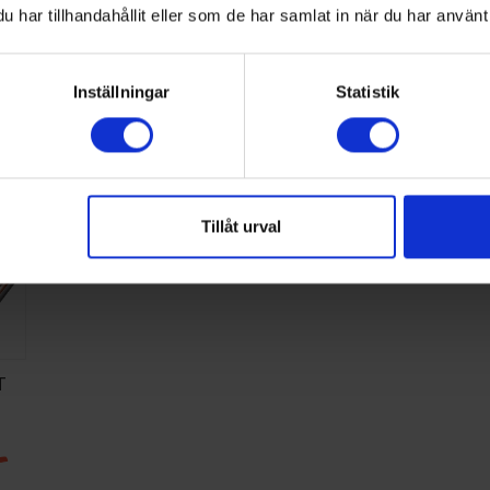
kycklingrätter och smakrik lasagne utan gissningar.
har tillhandahållit eller som de har samlat in när du har använt 
Inställningar
Statistik
Tillåt urval
T
:-