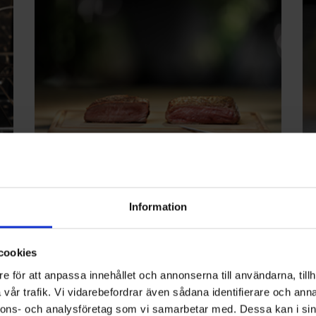
700 SenseCook
Sn
Information
ef
att
Den avancerade 700 SenseCook®-ugnen säkerställer
Var
tt
att varje måltid tillagas med precision. Med en
ugn
integrerad matlagningstermometer övervakas
cookies
be
innertemperaturen i maten noggrant, och ugnen
e för att anpassa innehållet och annonserna till användarna, tillh
sna
stängs av automatiskt när den inställda temperaturen
vår trafik. Vi vidarebefordrar även sådana identifierare och anna
ma
har uppnåtts. Perfekt för att få möra stekar, saftiga
nnons- och analysföretag som vi samarbetar med. Dessa kan i sin