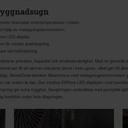
byggnadsugn
ter övervakar innertemperaturen i maten.
d hjälp av matlagningstermometern.
lore LED-display.
tem för mindre ansträngning.
nare värmefördelning.
nerar precision, kapacitet och användarvänlighet. Med en generös voly
temet ser till att värmen cirkulerar jämnt i hela ugnen, vilket ger ett j
mtidigt. SenseCook-tekniken tillsammans med matlagningstermometern 
n när maten är klar. Den intuitiva EXPlore LED-displayen med touchkontro
ning ger extra trygghet. Rengöringen underlättas med pyrolytisk själv
g överblick under hela tillagningen.