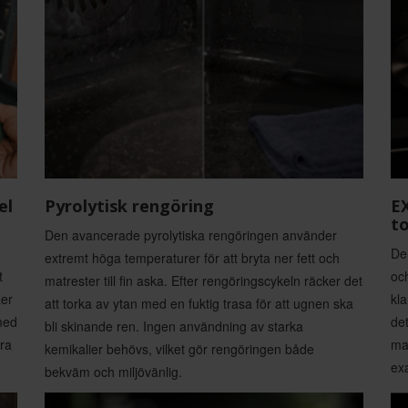
el
Pyrolytisk rengöring
E
t
Den avancerade pyrolytiska rengöringen använder
De
extremt höga temperaturer för att bryta ner fett och
t
och
matrester till fin aska. Efter rengöringscykeln räcker det
åer
kl
att torka av ytan med en fuktig trasa för att ugnen ska
 med
det
bli skinande ren. Ingen användning av starka
era
ma
kemikalier behövs, vilket gör rengöringen både
exa
bekväm och miljövänlig.