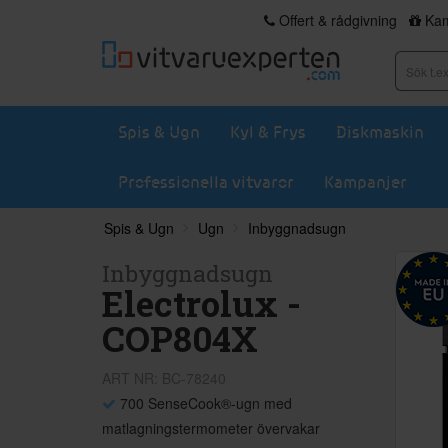
Offert & rådgivning
Kam
Spis & Ugn
Kyl & Frys
Diskmaskin
Professionella vitvaror
Kampanjer
Spis & Ugn
Ugn
Inbyggnadsugn
Inbyggnadsugn
Electrolux -
COP804X
ART NR: BC-78240
700 SenseCook®-ugn med
matlagningstermometer övervakar