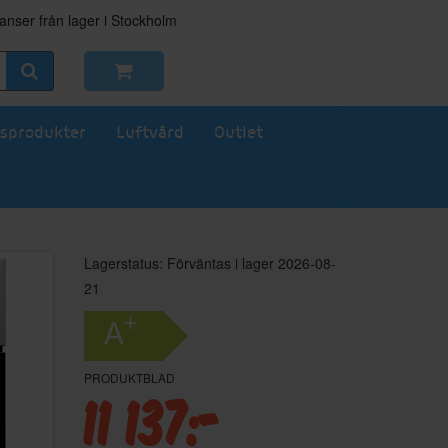
nser från lager i Stockholm
sprodukter
Luftvård
Outlet
Lagerstatus: Förväntas i lager 2026-08-
21
+
A
PRODUKTBLAD
11 137:-