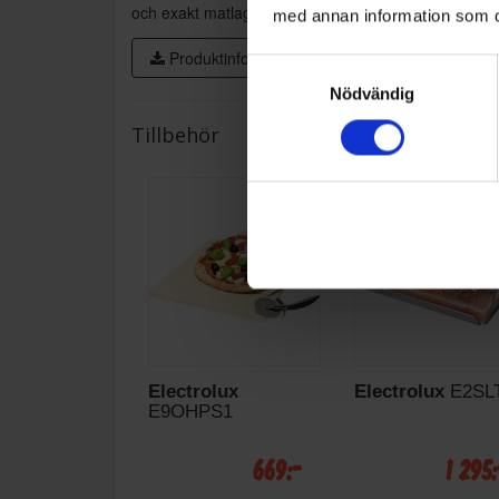
och exakt matlagningsupplevelse.
med annan information som du 
Produktinformation
Samtyckesval
Nödvändig
Tillbehör
Electrolux
Electrolux
E2SL
E9OHPS1
669:-
1 295