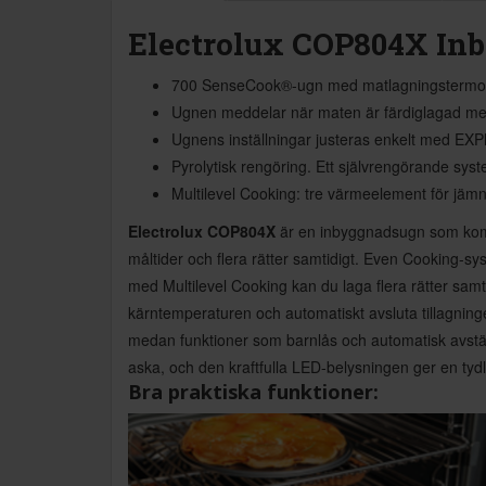
Electrolux COP804X In
700 SenseCook®-ugn med matlagningstermome
Ugnen meddelar när maten är färdiglagad me
Ugnens inställningar justeras enkelt med EXP
Pyrolytisk rengöring. Ett självrengörande sys
Multilevel Cooking: tre värmeelement för jäm
Electrolux COP804X
är en inbyggnadsugn som kombi
måltider och flera rätter samtidigt. Even Cooking-sys
med Multilevel Cooking kan du laga flera rätter sa
kärntemperaturen och automatiskt avsluta tillagninge
medan funktioner som barnlås och automatisk avstäng
aska, och den kraftfulla LED-belysningen ger en tydli
Bra praktiska funktioner: