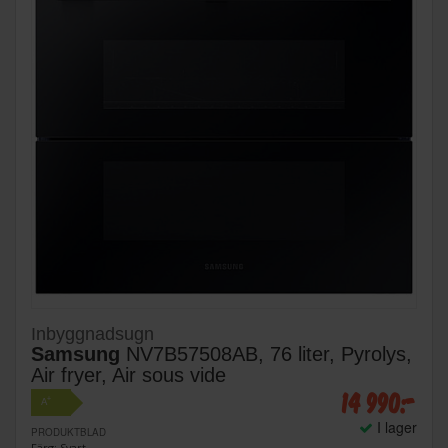
Inbyggnadsugn
Samsung
NV7B57508AB, 76 liter, Pyrolys,
Air fryer, Air sous vide
14 990:-
+
A
I lager
PRODUKTBLAD
Färg: Svart