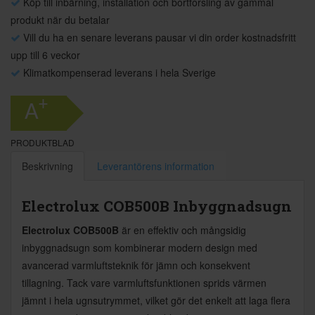
Köp till inbärning, installation och bortforsling av gammal
produkt när du betalar
Vill du ha en senare leverans pausar vi din order kostnadsfritt
upp till 6 veckor
Klimatkompenserad leverans i hela Sverige
+
A
PRODUKTBLAD
Beskrivning
Leverantörens information
Electrolux COB500B Inbyggnadsugn
Electrolux COB500B
är en effektiv och mångsidig
inbyggnadsugn som kombinerar modern design med
avancerad varmluftsteknik för jämn och konsekvent
tillagning. Tack vare varmluftsfunktionen sprids värmen
jämnt i hela ugnsutrymmet, vilket gör det enkelt att laga flera