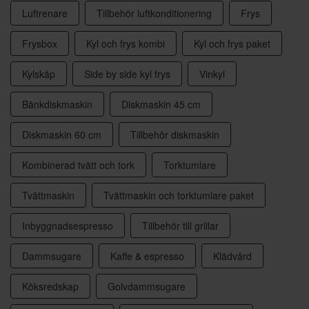
Luftrenare
Tillbehör luftkonditionering
Frys
Frysbox
Kyl och frys kombi
Kyl och frys paket
Kylskåp
Side by side kyl frys
Vinkyl
Bänkdiskmaskin
Diskmaskin 45 cm
Diskmaskin 60 cm
Tillbehör diskmaskin
Kombinerad tvätt och tork
Torktumlare
Tvättmaskin
Tvättmaskin och torktumlare paket
Inbyggnadsespresso
Tillbehör till grillar
Dammsugare
Kaffe & espresso
Klädvård
Köksredskap
Golvdammsugare