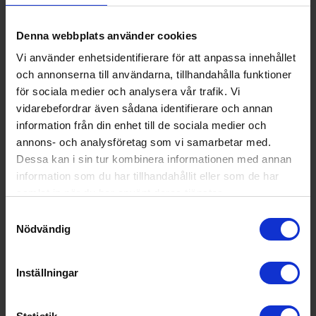
Djup (cm):
56.9
Denna webbplats använder cookies
EAN
73333941155
80
Vi använder enhetsidentifierare för att anpassa innehållet
och annonserna till användarna, tillhandahålla funktioner
Allmän information
för sociala medier och analysera vår trafik. Vi
vidarebefordrar även sådana identifierare och annan
Rengöring i ugn:
Ångrengöring
information från din enhet till de sociala medier och
Färg:
Svart
annons- och analysföretag som vi samarbetar med.
Dessa kan i sin tur kombinera informationen med annan
Produktgrupp:
Inbyggnadsug
information som du har tillhandahållit eller som de har
n
samlat in när du har använt deras tjänster.
Funktioner och egenskaper
Samtyckesval
Nödvändig
Ångfunktion (Ja/Nej):
Nej
Display (Ja/Nej):
Ja
Inställningar
Grill (Ja/Nej):
Nej