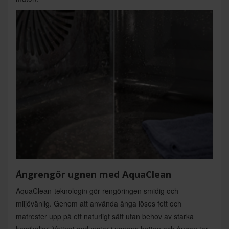
Ångrengör ugnen med AquaClean
AquaClean-teknologin gör rengöringen smidig och
miljövänlig. Genom att använda ånga löses fett och
matrester upp på ett naturligt sätt utan behov av starka
kemikalier. Vattnet avdunstar i ugnens botten och ångan tar