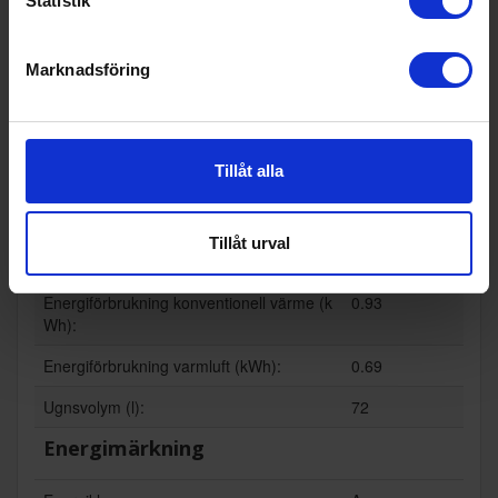
Statistik
Mikrovågsfunktion (Ja/Nej):
Nej
Stektermometer (Ja/Nej):
Ja
Marknadsföring
Timer (Ja/Nej):
Ja
Varmluftsugn (Ja/Nej):
Ja
Wi-Fi anslutning (Ja/Nej):
Nej
Tillåt alla
Teknisk data
Tillåt urval
Max temperatur (°C):
275
Energiförbrukning konventionell värme (k
0.93
Wh):
Energiförbrukning varmluft (kWh):
0.69
Ugnsvolym (l):
72
Energimärkning