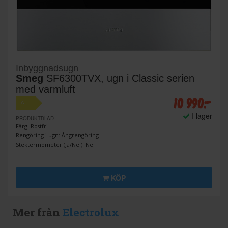
Inbyggnadsugn
Smeg
SF6300TVX, ugn i Classic serien
med varmluft
10 990:-
A
I lager
PRODUKTBLAD
Färg: Rostfri
Rengöring i ugn: Ångrengöring
Stektermometer (Ja/Nej): Nej
KÖP
Mer från
Electrolux