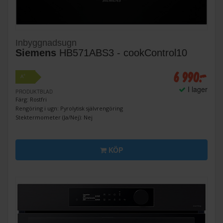
Inbyggnadsugn
Siemens
HB571ABS3 - cookControl10
6 990:-
+
A
I lager
PRODUKTBLAD
Färg: Rostfri
Rengöring i ugn: Pyrolytisk självrengöring
Stektermometer (Ja/Nej): Nej
KÖP