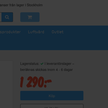
nser från lager i Stockholm
sprodukter
Luftvård
Outlet
Lagerstatus:
I leverantörslager –
beräknas skickas inom 4 - 6 dagar
1 290:-
Köp