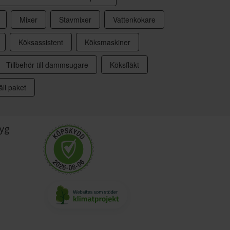
Mixer
Stavmixer
Vattenkokare
Köksassistent
Köksmaskiner
Tillbehör till dammsugare
Köksfläkt
ll paket
yg