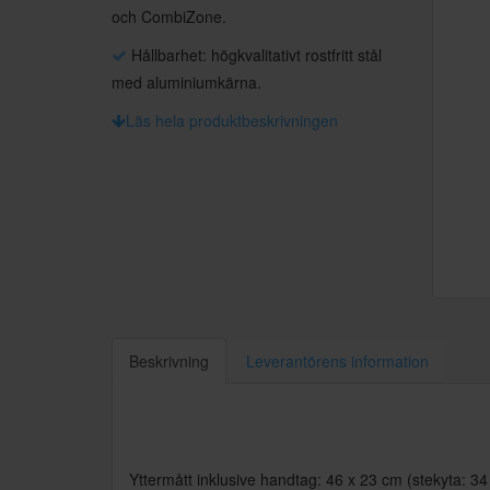
och CombiZone.
Hållbarhet: högkvalitativt rostfritt stål
med aluminiumkärna.
Läs hela produktbeskrivningen
Beskrivning
Leverantörens information
Yttermått inklusive handtag: 46 x 23 cm (stekyta: 3