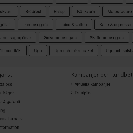
fekvarn
Brödrost
Elvisp
Köttkvarn
Matberedare
grillar
Dammsugare
Juice & vatten
Kaffe & espresso
ammsugarpåsar
Golvdammsugare
Skaftdammsugare
ll med fläkt
Ugn
Ugn och mikro paket
Ugn och spishä
jänst
Kampanjer och kundbet
ta oss
Aktuella kampanjer
a frågor
Trustpilot
e & garanti
ing
nsalternativ
nformation