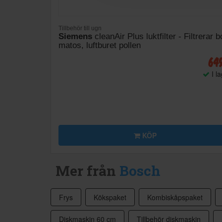
Tillbehör till ugn
Siemens
cleanAir Plus luktfilter - Filtrerar b
matos, luftburet pollen
64
I l
KÖP
Mer från
Bosch
Frys
Kökspaket
Kombiskåpspaket
Diskmaskin 60 cm
Tillbehör diskmaskin