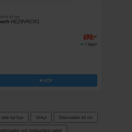
behör till ugn
osch
HEZ9VRCR1
690:-
I lager
KÖP
 side kyl frys
Vinkyl
Diskmaskin 45 cm
vättmaskin och torktumlare paket