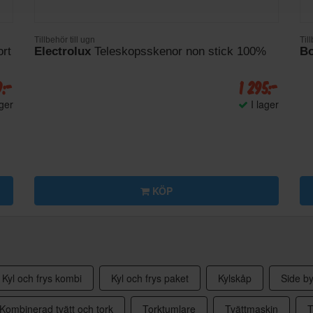
Tillbehör till ugn
Till
ort
Electrolux
Teleskopsskenor non stick 100%
B
9:-
1 295:-
ager
I lager
KÖP
Kyl och frys kombi
Kyl och frys paket
Kylskåp
Side by
Kombinerad tvätt och tork
Torktumlare
Tvättmaskin
T