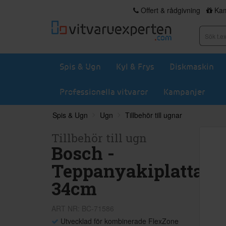
Offert & rådgivning
Kam
Spis & Ugn
Kyl & Frys
Diskmaskin
Professionella vitvaror
Kampanjer
Spis & Ugn
Ugn
Tillbehör till ugnar
Tillbehör till ugn
Bosch -
Teppanyakiplatta
34cm
ART NR: BC-71586
Utvecklad för kombinerade FlexZone