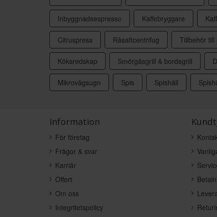
Inbyggnadsespresso
Kaffebryggare
Kaf
Citruspress
Råsaftcentrifug
Tillbehör till 
Köksredskap
Smörgåsgrill & bordsgrill
D
Mikrovågsugn
Spis
Spishäll
Spishä
Information
Kundt
För företag
Kontak
Frågor & svar
Vanlig
Karriär
Servic
Offert
Betaln
Om oss
Levera
Integritetspolicy
Returi