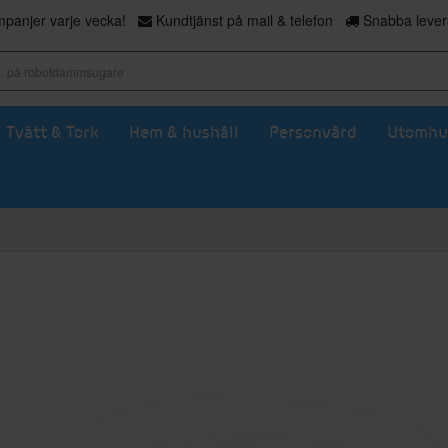
panjer varje vecka!
Kundtjänst på mail & telefon
Snabba levera
Tvätt & Tork
Hem & hushåll
Personvård
Utomhu