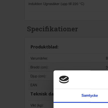
induktion Ugnssäker (upp till 220 °C)
Specifikationer
Produktblad:
Varumärke:
B
Bredd (cm):
3
Djup (cm):
1
EAN
4
Teknisk data
Samtycke
Vikt (kg):
2