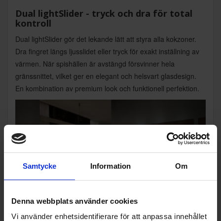
Dual lightSlider - tryck och dra för total
kontroll
Dual lightSlider gör det lekande lätt att styra alla kokzoner.
Dra fingret längs ljusslidet eller tryck för exakt inställning av
värmen. När spishällen är avstängd försvinner hela
gränssnittet, vilket ger en elegant och helsvart glasdesign.
En kombination av premium look och funktionell perfektion.
Samtycke
Information
Om
Denna webbplats använder cookies
Vi använder enhetsidentifierare för att anpassa innehållet