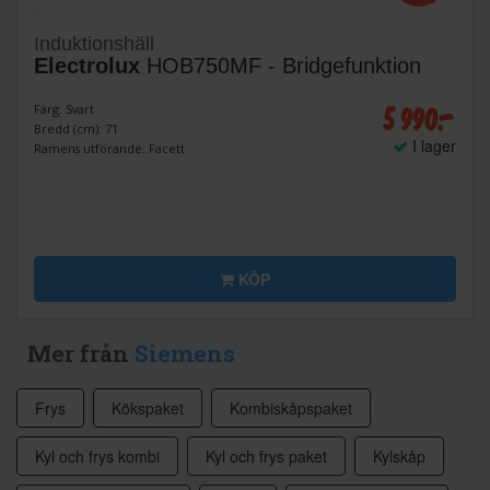
Induktionshäll
Electrolux
HOB750MF - Bridgefunktion
5 990:-
Färg: Svart
Bredd (cm): 71
I lager
Ramens utförande: Facett
KÖP
Mer från
Siemens
Frys
Kökspaket
Kombiskåpspaket
Kyl och frys kombi
Kyl och frys paket
Kylskåp