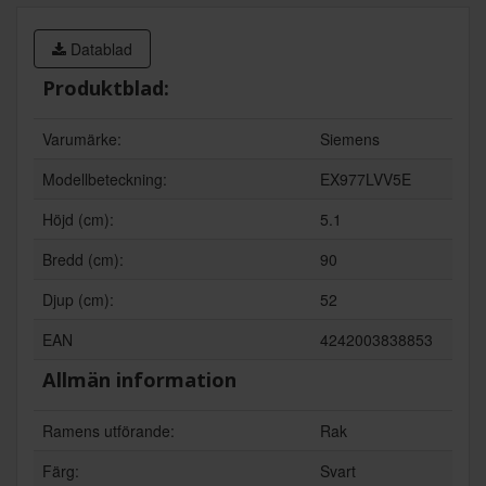
Datablad
Produktblad:
Varumärke:
Siemens
Modellbeteckning:
EX977LVV5E
Höjd (cm):
5.1
Bredd (cm):
90
Djup (cm):
52
EAN
4242003838853
Allmän information
Ramens utförande:
Rak
Färg:
Svart