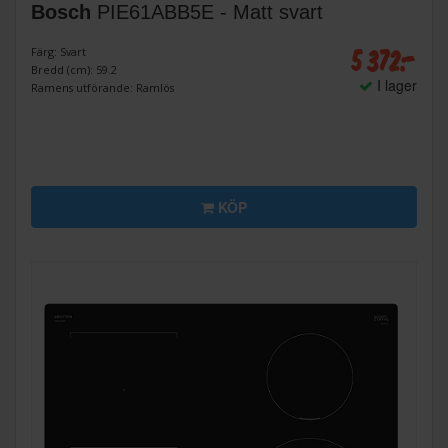
Bosch
PIE61ABB5E - Matt svart
5 372:-
Färg: Svart
Bredd (cm): 59.2
I lager
Ramens utförande: Ramlös
KÖP