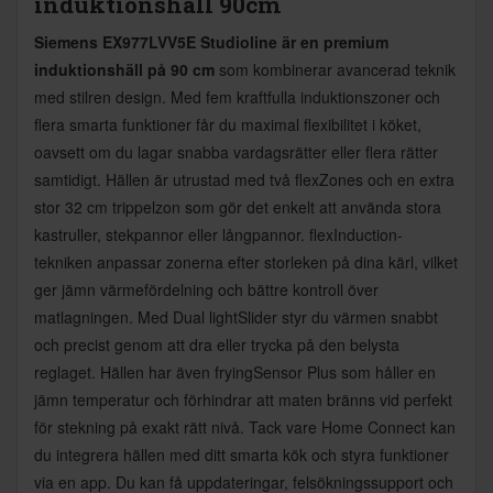
induktionshäll 90cm
Siemens EX977LVV5E Studioline är en premium
induktionshäll på 90 cm
som kombinerar avancerad teknik
med stilren design. Med fem kraftfulla induktionszoner och
flera smarta funktioner får du maximal flexibilitet i köket,
oavsett om du lagar snabba vardagsrätter eller flera rätter
samtidigt. Hällen är utrustad med två flexZones och en extra
stor 32 cm trippelzon som gör det enkelt att använda stora
kastruller, stekpannor eller långpannor. flexInduction-
tekniken anpassar zonerna efter storleken på dina kärl, vilket
ger jämn värmefördelning och bättre kontroll över
matlagningen. Med Dual lightSlider styr du värmen snabbt
och precist genom att dra eller trycka på den belysta
reglaget. Hällen har även fryingSensor Plus som håller en
jämn temperatur och förhindrar att maten bränns vid perfekt
för stekning på exakt rätt nivå. Tack vare Home Connect kan
du integrera hällen med ditt smarta kök och styra funktioner
via en app. Du kan få uppdateringar, felsökningssupport och