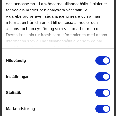
och annonserna till användarna, tillhandahålla funktioner
för sociala medier och analysera vår trafik. Vi
vidarebefordrar även sådana identifierare och annan
Home Connect - integrera hällen i ditt
information från din enhet till de sociala medier och
smarta kök
annons- och analysföretag som vi samarbetar med.
Med Wi-Fi-anslutning och Home Connect får du full kontroll
Dessa kan i sin tur kombinera informationen med annan
över spishällen via appen. Du kan följa status, få notiser, ta
information som du har tillhandahållit eller som de har
emot uppdateringar och integrera hällen med övriga smarta
samlat in när du har använt deras tjänster.
vitvaror. Systemet erbjuder smarta funktioner som gör
Samtyckesval
matlagningen smidigare och vardagen bekvämare.
Nödvändig
Inställningar
Statistik
Marknadsföring