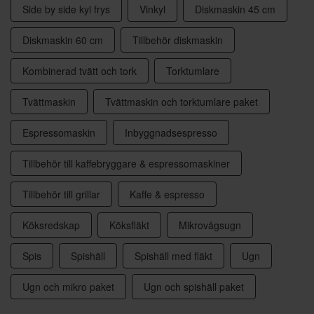
Side by side kyl frys
Vinkyl
Diskmaskin 45 cm
Diskmaskin 60 cm
Tillbehör diskmaskin
Kombinerad tvätt och tork
Torktumlare
Tvättmaskin
Tvättmaskin och torktumlare paket
Espressomaskin
Inbyggnadsespresso
Tillbehör till kaffebryggare & espressomaskiner
Tillbehör till grillar
Kaffe & espresso
Köksredskap
Köksfläkt
Mikrovågsugn
Spis
Spishäll
Spishäll med fläkt
Ugn
Ugn och mikro paket
Ugn och spishäll paket