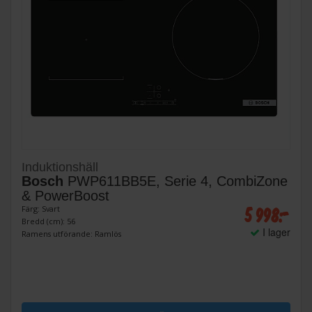
Induktionshäll
Bosch
PWP611BB5E, Serie 4, CombiZone
& PowerBoost
5 998:-
Färg: Svart
Bredd (cm): 56
I lager
Ramens utförande: Ramlös