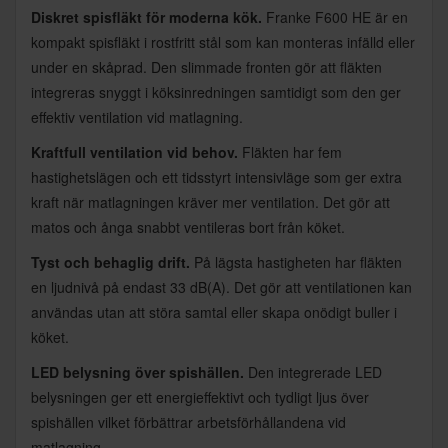
Diskret spisfläkt för moderna kök.
Franke F600 HE är en
kompakt spisfläkt i rostfritt stål som kan monteras infälld eller
under en skåprad. Den slimmade fronten gör att fläkten
integreras snyggt i köksinredningen samtidigt som den ger
effektiv ventilation vid matlagning.
Kraftfull ventilation vid behov.
Fläkten har fem
hastighetslägen och ett tidsstyrt intensivläge som ger extra
kraft när matlagningen kräver mer ventilation. Det gör att
matos och ånga snabbt ventileras bort från köket.
Tyst och behaglig drift.
På lägsta hastigheten har fläkten
en ljudnivå på endast 33 dB(A). Det gör att ventilationen kan
användas utan att störa samtal eller skapa onödigt buller i
köket.
LED belysning över spishällen.
Den integrerade LED
belysningen ger ett energieffektivt och tydligt ljus över
spishällen vilket förbättrar arbetsförhållandena vid
matlagning.