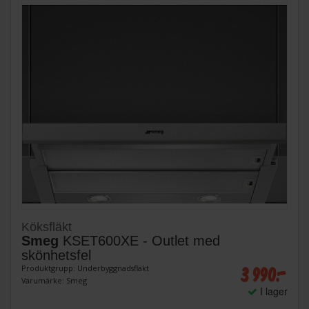
Köksfläkt
Smeg
KSET600XE - Outlet med
skönhetsfel
3 990:-
Produktgrupp: Underbyggnadsfläkt
Varumärke: Smeg
I lager