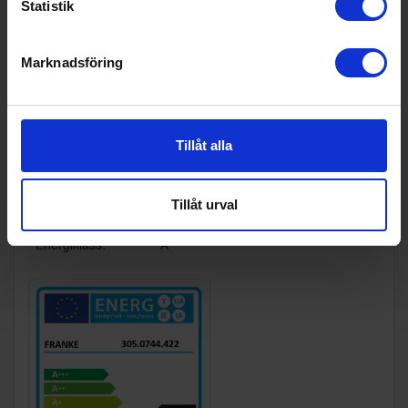
Statistik
Ljudnivå (dBA):
55 decibel A (ett normalt samtal mot
svarar ca 60 dB A)
Marknadsföring
Kapacitet normallä
126
ge (m³/h):
Stosdimension (m
150
m):
Tillåt alla
Vikt (kg):
18
Energimärkning
Tillåt urval
Energiklass:
A