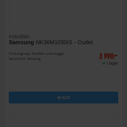
Köksfläkt
Samsung
NK36M1030IS - Outlet
3 990:-
Produktgrupp: Köksfläkt underbyggd
Varumärke: Samsung
I lager
KÖP