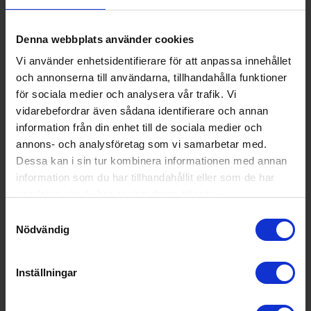
Ventilationstyp:
Frånluft
Denna webbplats använder cookies
Färg:
Rostfri
Vi använder enhetsidentifierare för att anpassa innehållet
Produktgrupp:
Köksfläkt underbyggd
och annonserna till användarna, tillhandahålla funktioner
Funktioner och egenskaper
för sociala medier och analysera vår trafik. Vi
vidarebefordrar även sådana identifierare och annan
information från din enhet till de sociala medier och
Utdragbar (Ja/Ne
Nej
j):
annons- och analysföretag som vi samarbetar med.
Dessa kan i sin tur kombinera informationen med annan
Wi-Fi anslutning (J
Nej
information som du har tillhandahållit eller som de har
a/Nej):
samlat in när du har använt deras tjänster.
Teknisk data
Samtyckesval
Nödvändig
Antal hastigheter
5
(st):
Inställningar
Kapacitet intensivl
739
äge (m³/h):