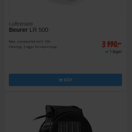
Luftrenare
Beurer
LR 500
3 990:-
Max. rumsstorlek (m²): 106
Filtertyp: 3 lager för+kol+hepa
I lager
KÖP