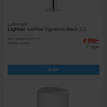
Luftrenare
Lightair
IonFlow Signature Black 2.0
4 998:-
Max. rumsstorlek (m²): 50
Filtertyp: Jonisator
I lager
KÖP