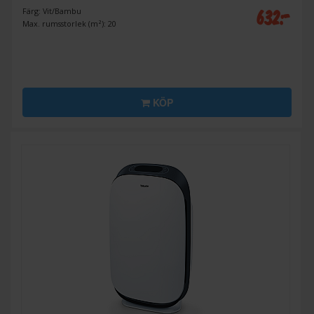
632:-
Färg: Vit/Bambu
Max. rumsstorlek (m²): 20
KÖP