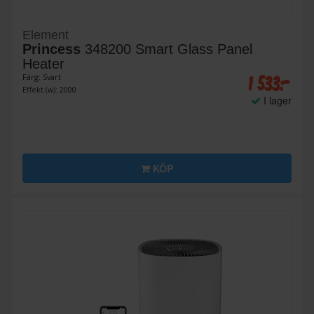
Element
Princess
348200 Smart Glass Panel
Heater
1 533:-
Färg: Svart
Effekt (w): 2000
I lager
KÖP