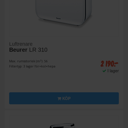
Luftrenare
Beurer
LR 310
2 190:-
Max. rumsstorlek (m²): 56
Filtertyp: 3 lager för+kol+hepa
I lager
KÖP