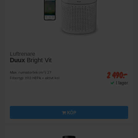
Luftrenare
Duux
Bright Vit
2 490:-
Max. rumsstorlek (m²): 27
Filtertyp: H13 HEPA + aktivt kol
I lager
KÖP