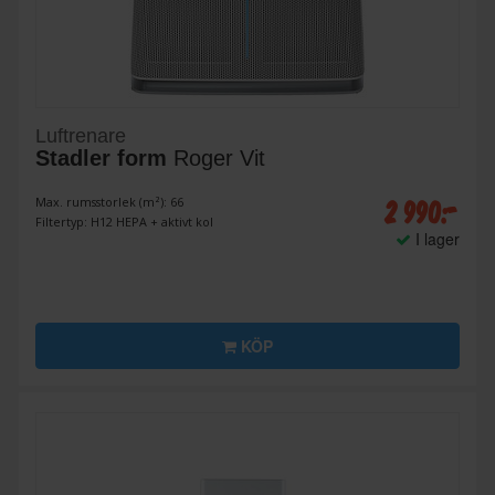
Luftrenare
Stadler form
Roger Vit
2 990:-
Max. rumsstorlek (m²): 66
Filtertyp: H12 HEPA + aktivt kol
I lager
KÖP