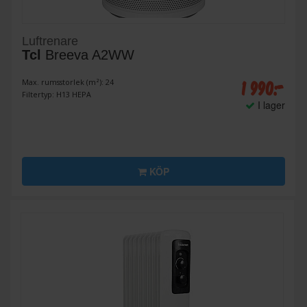
Luftrenare
Tcl
Breeva A2WW
1 990:-
Max. rumsstorlek (m²): 24
Filtertyp: H13 HEPA
I lager
KÖP