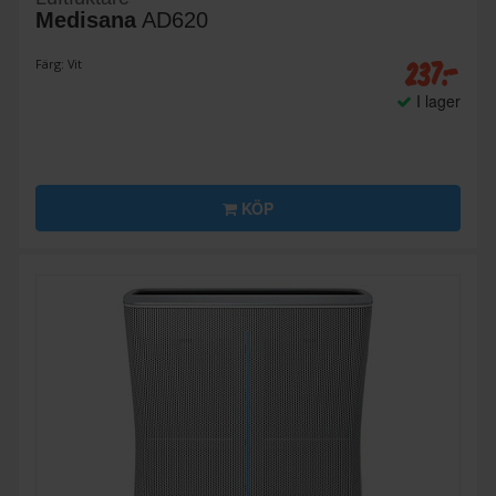
Medisana
AD620
237:-
Färg: Vit
I lager
KÖP