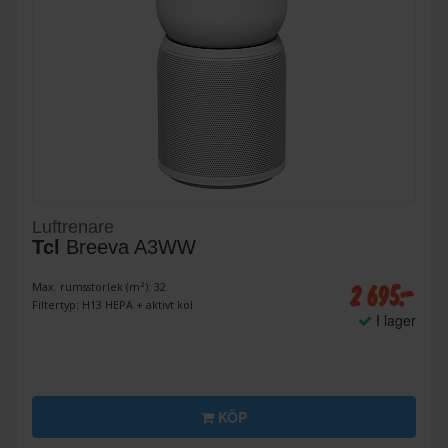
Luftrenare
Tcl
Breeva A3WW
2 695:-
Max. rumsstorlek (m²): 32
Filtertyp: H13 HEPA + aktivt kol
I lager
KÖP