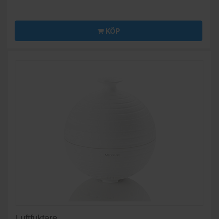
KÖP
Luftfuktare