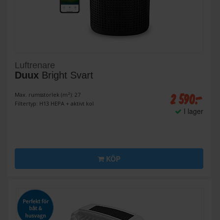
Luftrenare
Duux
Bright Svart
2 590:-
Max. rumsstorlek (m²): 27
Filtertyp: H13 HEPA + aktivt kol
I lager
KÖP