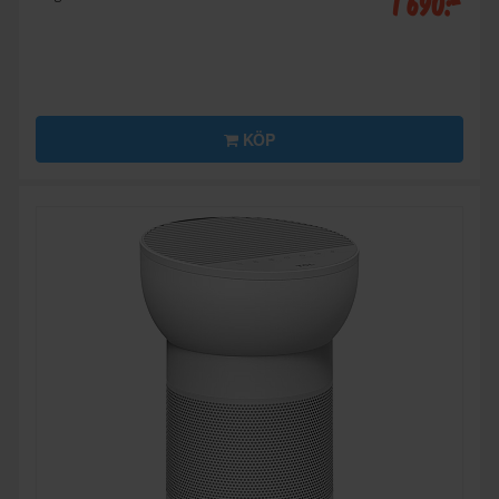
1 690:-
KÖP