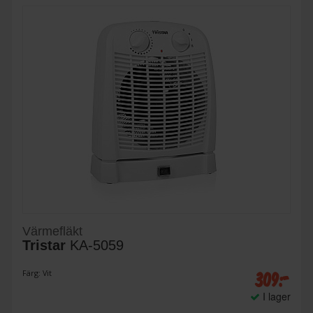
Värmefläkt
Tristar
KA-5059
309:-
Färg: Vit
I lager