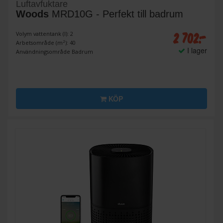
Luftavfuktare
Woods
MRD10G - Perfekt till badrum
2 702:-
Volym vattentank (l): 2
Arbetsområde (m²): 40
I lager
Användningsområde Badrum
KÖP