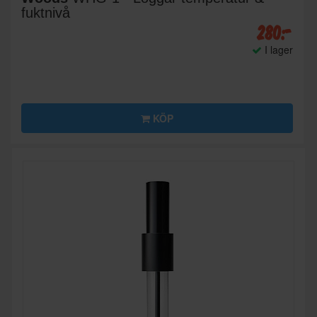
fuktnivå
280:-
I lager
KÖP