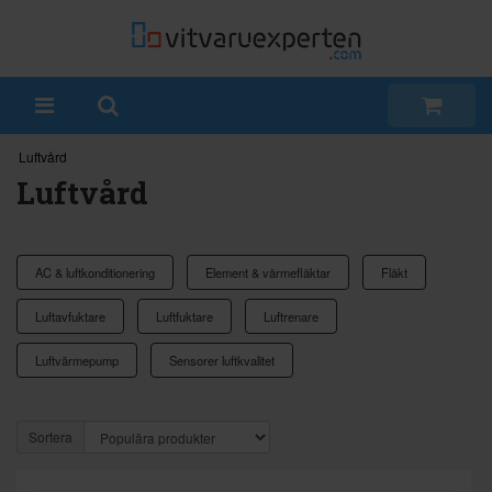
Luftvård
Luftvård
AC & luftkonditionering
Element & värmefläktar
Fläkt
Luftavfuktare
Luftfuktare
Luftrenare
Luftvärmepump
Sensorer luftkvalitet
Sortera