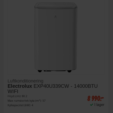
Luftkonditionering
Electrolux
EXP40U339CW - 14000BTU
WIFI
8 990:-
Höjd (cm): 80.2
Max rumstorlek kyla (m²): 57
I lager
Kylkapacitet (kW): 4