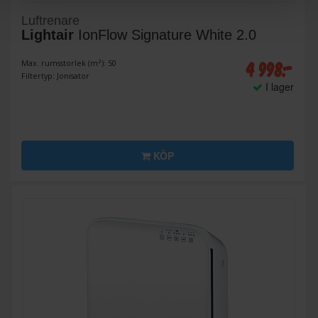
Luftrenare
Lightair
IonFlow Signature White 2.0
4 998:-
Max. rumsstorlek (m²): 50
Filtertyp: Jonisator
I lager
KÖP