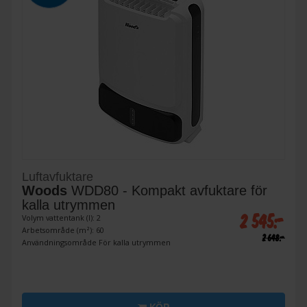
Luftavfuktare
Woods
WDD80 - Kompakt avfuktare för
kalla utrymmen
2 545:-
Volym vattentank (l): 2
Arbetsområde (m²): 60
2 648:-
Användningsområde För kalla utrymmen