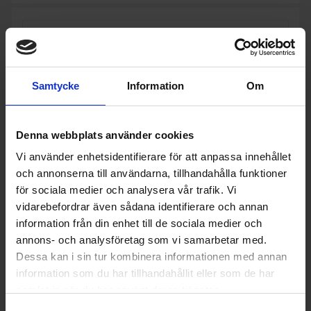
Samtycke
Information
Om
Denna webbplats använder cookies
Vi använder enhetsidentifierare för att anpassa innehållet
och annonserna till användarna, tillhandahålla funktioner
för sociala medier och analysera vår trafik. Vi
vidarebefordrar även sådana identifierare och annan
information från din enhet till de sociala medier och
annons- och analysföretag som vi samarbetar med.
Infravärmare
Dessa kan i sin tur kombinera informationen med annan
Veito
Aero S (2500W)
information som du har tillhandahållit eller som de har
3 995:-
Färg: Svart
samlat in när du har använt deras tjänster.
Vikt (kg): 2.2
I lager
Spänning (V): 230