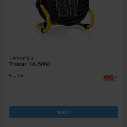
Värmefläkt
Tristar
KA-5060
490:-
Färg: Svart
KÖP