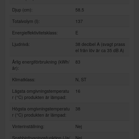
Djup (cm):
58.5
Totalvolym (l):
137
Energieffektivitetsklass:
E
Ljudnivå:
38 decibel A (svagt prass
el från löv är ca 35 dB A)
Årlig energiförbrukning (kWh/
83
år):
Klimatklass:
N, ST
Lägsta omgivningstemperatu
16
r (°C) produkten är lämpad:
Högsta omgivningstemperatu
38
r (°C) produkten är lämpad:
Vinterinställning:
Nej
Snabbinfrysningsfunktion (Ja/
Nej