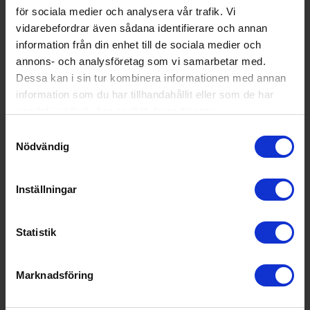
för sociala medier och analysera vår trafik. Vi
Display på dörr (Ja/Nej):
Nej
vidarebefordrar även sådana identifierare och annan
information från din enhet till de sociala medier och
Wi-Fi anslutning (Ja/Nej):
Nej
annons- och analysföretag som vi samarbetar med.
Teknisk data
Dessa kan i sin tur kombinera informationen med annan
information som du har tillhandahållit eller som de har
Antal temperaturzoner (st):
1
samlat in när du har använt deras tjänster.
Kapacitet (antal flaskor):
40
Samtyckesval
Nödvändig
Årlig energiförbrukning (kWh/
83
år):
Inställningar
Vikt (kg):
48.6
Energimärkning
Statistik
Energiklass:
E
Marknadsföring