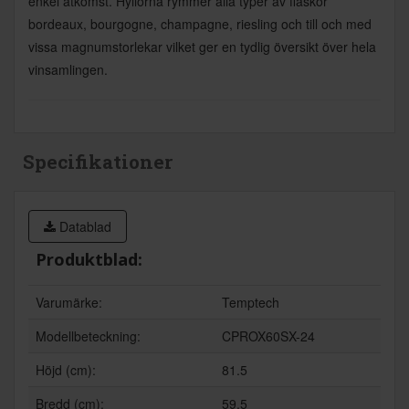
enkel åtkomst. Hyllorna rymmer alla typer av flaskor
bordeaux, bourgogne, champagne, riesling och till och med
vissa magnumstorlekar vilket ger en tydlig översikt över hela
vinsamlingen.
Specifikationer
Datablad
Produktblad:
Varumärke:
Temptech
Modellbeteckning:
CPROX60SX-24
Höjd (cm):
81.5
Bredd (cm):
59.5