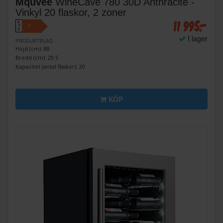
Mquvée
WineCave 780 30D Anthracite -
Vinkyl 20 flaskor, 2 zoner
11 995:-
A
F
↑
G
I lager
PRODUKTBLAD
Höjd (cm): 88
Bredd (cm): 29.5
Kapacitet (antal flaskor): 20
KÖP