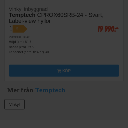
Vinkyl inbyggnad
Temptech
CPROX60SRB-24 - Svart,
Label-view hyllor
19 990:-
A
E
↑
G
PRODUKTBLAD
Höjd (cm): 81.5
Bredd (cm): 59.5
Kapacitet (antal flaskor): 40
KÖP
Mer från
Temptech
Vinkyl