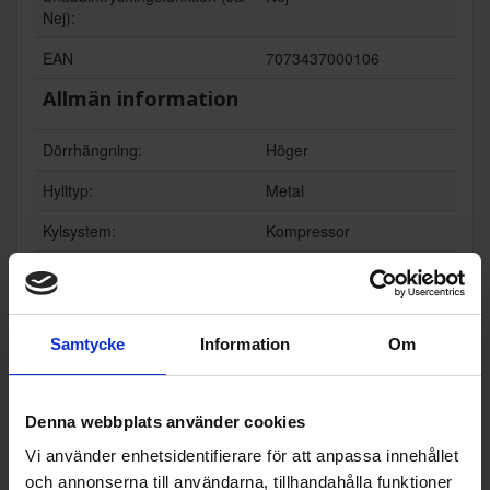
Nej):
EAN
7073437000106
Allmän information
Dörrhängning:
Höger
Hylltyp:
Metal
Kylsystem:
Kompressor
Placering:
Inbyggd
Färg:
Rostfri
Samtycke
Information
Om
Produktgrupp:
Vinkyl inbyggnad
Funktioner och egenskaper
Denna webbplats använder cookies
För integrering (Ja/Nej):
Ja
Vi använder enhetsidentifierare för att anpassa innehållet
och annonserna till användarna, tillhandahålla funktioner
UV-skydd dörr (Ja/Nej):
Ja