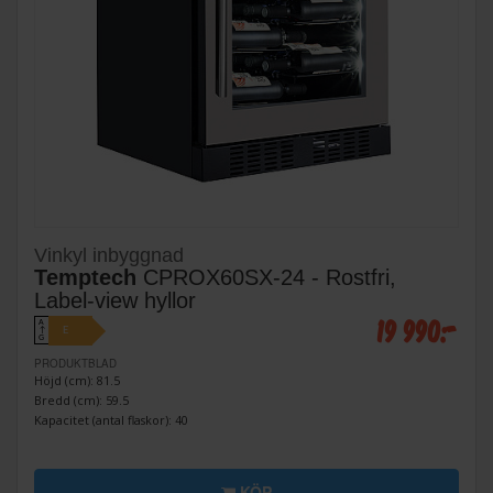
Vinkyl inbyggnad
Temptech
CPROX60SX-24 - Rostfri,
Label-view hyllor
19 990:-
A
E
↑
G
PRODUKTBLAD
Höjd (cm): 81.5
Bredd (cm): 59.5
Kapacitet (antal flaskor): 40
KÖP