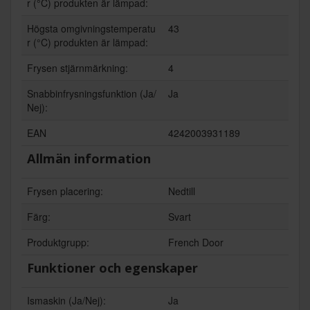
r (°C) produkten är lämpad:
Högsta omgivningstemperatu
43
r (°C) produkten är lämpad:
Frysen stjärnmärkning:
4
Snabbinfrysningsfunktion (Ja/
Ja
Nej):
EAN
4242003931189
Allmän information
Frysen placering:
Nedtill
Färg:
Svart
Produktgrupp:
French Door
Funktioner och egenskaper
Ismaskin (Ja/Nej):
Ja