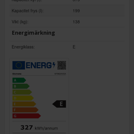
Kapacitet frys (l):
199
Vikt (kg):
138
Energimärkning
Energiklass:
E