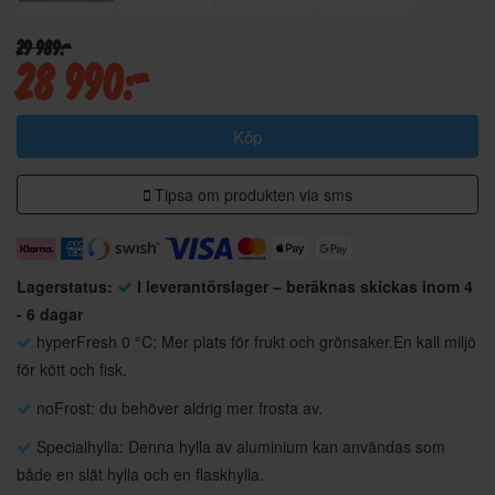
29 989:-
28 990:-
Köp
Tipsa om produkten via sms
Lagerstatus:
I leverantörslager – beräknas skickas inom 4
- 6 dagar
hyperFresh 0 °C: Mer plats för frukt och grönsaker.En kall miljö
för kött och fisk.
noFrost: du behöver aldrig mer frosta av.
Specialhylla: Denna hylla av aluminium kan användas som
både en slät hylla och en flaskhylla.