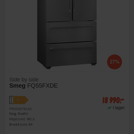
27%
Side by side
Smeg
FQ55FXDE
18 990:-
A
E
↑
G
I lager
PRODUKTBLAD
Färg: Rostfri
Höjd (cm): 182.5
Bredd (cm): 84