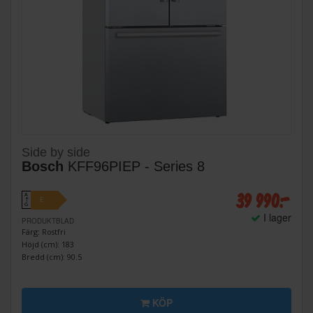
Side by side
Bosch
KFF96PIEP - Series 8
39 990:-
A
E
↑
G
I lager
PRODUKTBLAD
Färg: Rostfri
Höjd (cm): 183
Bredd (cm): 90.5
KÖP