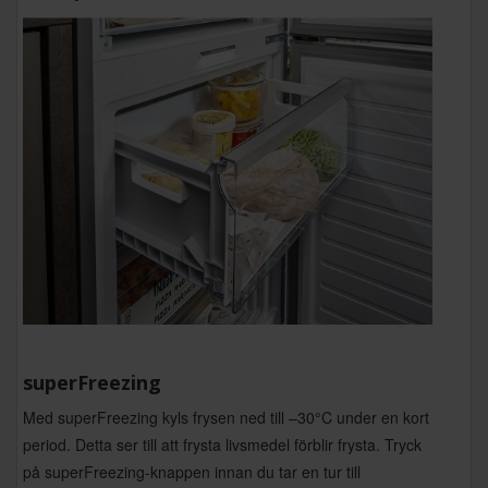
superFreezing
Med superFreezing kyls frysen ned till –30°C under en kort
period. Detta ser till att frysta livsmedel förblir frysta. Tryck
på superFreezing-knappen innan du tar en tur till