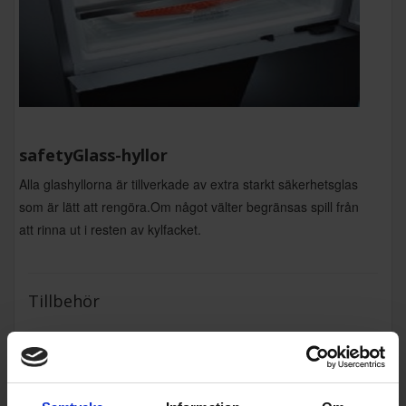
safetyGlass-hyllor
Alla glashyllorna är tillverkade av extra starkt säkerhetsglas
som är lätt att rengöra.Om något välter begränsas spill från
att rinna ut i resten av kylfacket.
Tillbehör