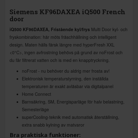
Siemens KF96DAXEA iQ500 French
door
iQ500 KF96DAXEA, Fristående kyl/frys
Multi Door kyl- och
fryskombination: här möts fräschhållning och intelligent
design. Maten hålls färsk längre med hyperFresh XXL
<0°C>, ingen avfrostning behövs på grund av noFrost och
du får filtrerat vatten och is med en knapptryckning.
noFrost - nu behöver du aldrig mer frosta av!
Elektronisk temperaturstyrning, den inställda
temperaturen är exakt avläsbar via digitalpanel
Home Connect
Barnsäkring, SM, Energisparläge för halv belastning,
Semesterläge
superCooling-teknik med automatisk återställning,
extra snabb kylning av matvaror
Bra praktiska funktioner: