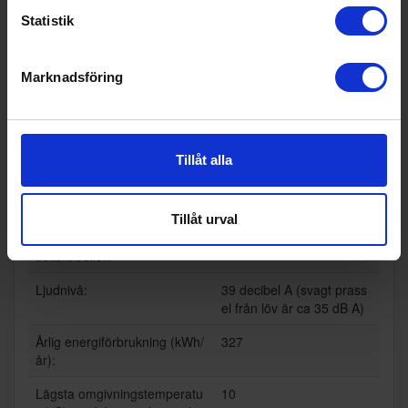
Statistik
Produktblad:
Varumärke:
Siemens
Marknadsföring
Modellbeteckning:
KF96DAXEA
Höjd (cm):
183
Tillåt alla
Bredd (cm):
90.5
Djup (cm):
73.1
Tillåt urval
Utsläppsklass för luftburet ak
C
ustiskt buller:
Ljudnivå:
39 decibel A (svagt prass
el från löv är ca 35 dB A)
Årlig energiförbrukning (kWh/
327
år):
Lägsta omgivningstemperatu
10