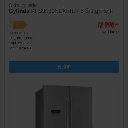
Side by side
Cylinda
KFS9180NEXBIE - 5 års garanti
12 990:-
A
E
↑
G
I lager
PRODUKTBLAD
Färg: Black inox
Höjd (cm): 179
Bredd (cm): 84
KÖP