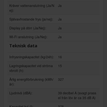
Kräver vattenanslutning (Ja/N
Ja
ej):
Självavfrostande frys (ja/nej):
Ja
Display på dörr (Ja/Nej):
Ja
Wi-Fi anslutning (Ja/Nej):
Ja
Teknisk data
Infrysningskapacitet (kg/24h):
16
Lagringskapacitet vid ströma
15
vbrott (h):
Årlig energiförbrukning (kWh/
327
år):
Ljudnivå (dBA):
39 decibel A (svagt prass
el från löv är ca 35 dB A)
Kapacitet kyl (l):
375