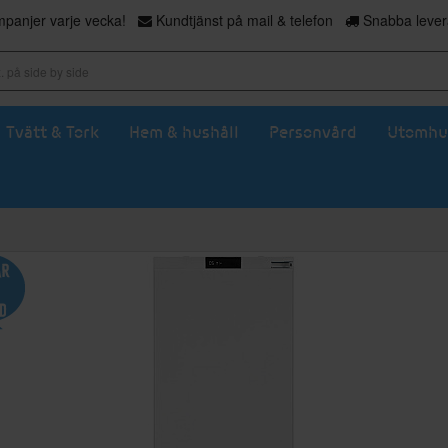
panjer varje vecka!
Kundtjänst på mail & telefon
Snabba levera
Tvätt & Tork
Hem & hushåll
Personvård
Utomhu