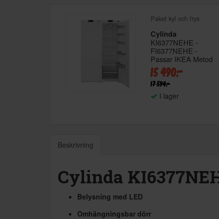
Paket kyl och frys
Cylinda
KI6377NEHE -
FI6377NEHE -
Passar IKEA Metod
15 490:-
17 594:-
I lager
Beskrivning
Cylinda KI6377NEH
Belysning med LED
Omhängningsbar dörr