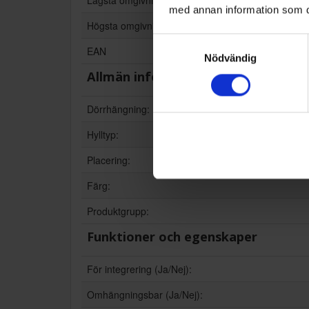
Lägsta omgivningstemperatur (°C) produkten är l
med annan information som du 
Högsta omgivningstemperatur (°C) produkten är l
Samtyckesval
EAN
Nödvändig
Allmän information
Dörrhängning:
Hylltyp:
Placering:
Färg:
Produktgrupp:
Funktioner och egenskaper
För integrering (Ja/Nej):
Omhängningsbar (Ja/Nej):