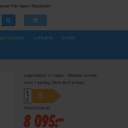
nser från lager i Stockholm
sprodukter
Luftvård
Outlet
Lagerstatus:
I lager - Skickas normalt
inom 1 vardag
(färre än 5 st kvar)
A
E
↑
G
PRODUKTBLAD
8 095:-