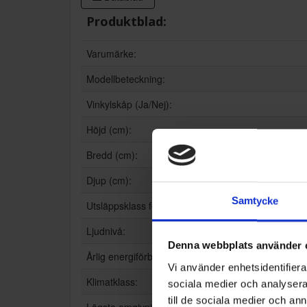
Produktblad:
Varumärke:
Modellbeteckning:
Vinkylskåp (Ja/Nej):
Höjd (cm):
Bredd (cm):
Djup (cm):
Samtycke
Utsläppsklass för luftburet akustiskt buller:
Ljudnivå:
Denna webbplats använder 
Årlig energiförbrukning (kWh/år):
Vi använder enhetsidentifierar
Klimatklass:
sociala medier och analysera 
till de sociala medier och a