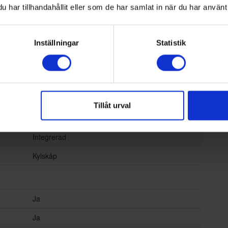
ämpad:
10
har tillhandahållit eller som de har samlat in när du har använt 
ämpad:
38
7392186322315
Inställningar
Statistik
Höger
Glas
Tillåt urval
Inbyggd
Integrerad
Kylskåp
Ja
Ja