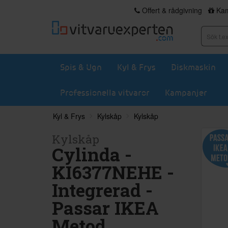
Offert & rådgivning
Kam
Spis & Ugn
Kyl & Frys
Diskmaskin
Professionella vitvaror
Kampanjer
Kyl & Frys
Kylskåp
Kylskåp
Kylskåp
Cylinda -
KI6377NEHE -
Integrerad -
Passar IKEA
Metod