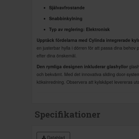
Självavfrostande
Snabbinkylning
Typ av reglering: Elektronisk
Upptäck fördelarna med Cylinda integrerade ky
en justerbar hylla i dörren för att passa dina behov 
efter dina önskemål.
Den rymliga designen inkluderar glashyllor
glash
och bekvämt. Med det innovativa sliding door-system
köksinredning. Observera att kylskåpet levereras utan
Specifikationer
Datablad