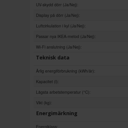
UV-skydd dörr (Ja/Nej):
Display på dörr (Ja/Nej):
Luftcirkulation i kyl (Ja/Nej):
Passar nya IKEA-metod (Ja/Nej):
Wi-Fi anslutning (Ja/Nej):
Teknisk data
Årlig energiförbrukning (kWh/år):
Kapacitet (l):
Lägsta arbetstemperatur (°C):
Vikt (kg):
Energimärkning
Energiklass: