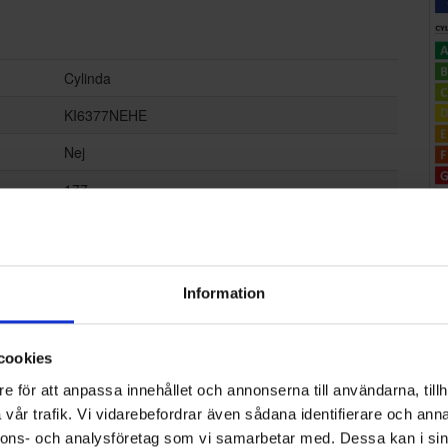
Cylinda
KI6377NEHE
Nej
177
54
54.5
Information
C
39 decibel A (svagt prassel från löv är ca 35 dB A)
cookies
112
e för att anpassa innehållet och annonserna till användarna, tillh
SN-ST
vår trafik. Vi vidarebefordrar även sådana identifierare och anna
nnons- och analysföretag som vi samarbetar med. Dessa kan i sin