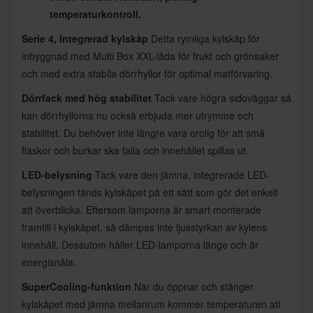
temperaturkontroll.
Serie 4, Integrerad kylskåp
Detta rymliga kylskåp för
inbyggnad med Multi Box XXL-låda för frukt och grönsaker
och med extra stabila dörrhyllor för optimal matförvaring.
Dörrfack med hög stabilitet
Tack vare högra sidoväggar så
kan dörrhyllorna nu också erbjuda mer utrymme och
stabilitet. Du behöver inte längre vara orolig för att små
flaskor och burkar ska falla och innehållet spillas ut.
LED-belysning
Tack vare den jämna, integrerade LED-
belysningen tänds kylskåpet på ett sätt som gör det enkelt
att överblicka. Eftersom lamporna är smart monterade
framtill i kylskåpet, så dämpas inte ljusstyrkan av kylens
innehåll. Dessutom håller LED-lamporna länge och är
energisnåla.
SuperCooling-funktion
När du öppnar och stänger
kylskåpet med jämna mellanrum kommer temperaturen att