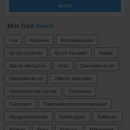
KÖP
Mer från
Bosch
Frys
Kökspaket
Kombiskåpspaket
Kyl och frys kombi
Kyl och frys paket
Kylskåp
Side by side kyl frys
Vinkyl
Diskmaskin 45 cm
Diskmaskin 60 cm
Tillbehör diskmaskin
Kombinerad tvätt och tork
Torktumlare
Tvättmaskin
Tvättmaskin och torktumlare paket
Inbyggnadsespresso
Kaffebryggare
Kaffekvarn
Brödrost
Elvisp
Köttkvarn
Matberedare