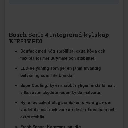
Bosch Serie 4 integrerad kylskåp
KIR81VFE0
Dörrfack med hög stabilitet: extra höga och
flexibla för mer utrymme och stabilitet.
LED-belysning som ger en jämn invändig
belysning som inte bländar.
SuperCooling: kyler snabbt nyligen inställd mat,
vilket även skyddar redan kylda matvaror.
Hyllor av säkerhetsglas: Säker förvaring av din
värdefulla mat tack vare att de är okrossbara och
extra stabila.
Fresh Sense: Konstant, pålitlig