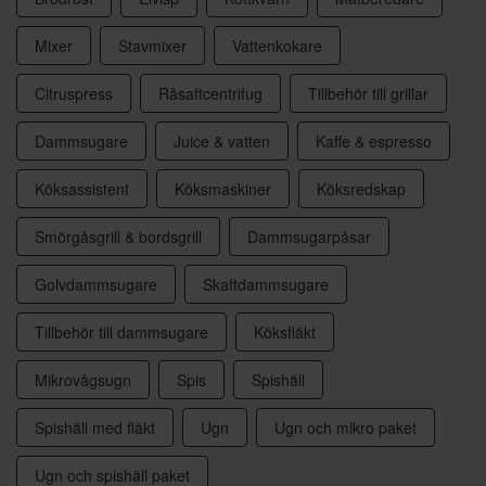
Mixer
Stavmixer
Vattenkokare
Citruspress
Råsaftcentrifug
Tillbehör till grillar
Dammsugare
Juice & vatten
Kaffe & espresso
Köksassistent
Köksmaskiner
Köksredskap
Smörgåsgrill & bordsgrill
Dammsugarpåsar
Golvdammsugare
Skaftdammsugare
Tillbehör till dammsugare
Köksfläkt
Mikrovågsugn
Spis
Spishäll
Spishäll med fläkt
Ugn
Ugn och mikro paket
Ugn och spishäll paket