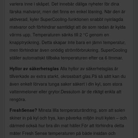
variera inne i skåpet. Det innebär dåliga nyheter för dina
färska matvaror, men det finns en enkel lösning. När den är
aktiverad, kyler SuperCooling-funktionen snabbt nyinlagda
matvaror och förhindrar samtidigt att de som redan är kylda
värms upp. Temperaturen sänks till 2 °C genom en
knapptryckning. Detta skapar inte bara en jämn temperatur,
men förhindrar även onödig strömförbrukning. SuperCooling
ställer automatiskt tillbaka temperaturen efter ca 6 timmar.
Hyllor av säkerhetsglas
Alla hyllor av säkerhetsglas är
tillverkade av extra starkt, okrossbart glas.På så sätt kan du
även enkelt förvara tunga saker säkert i din kyl, som stora
vattenmeloner eller grytor.Dessutom är de riktigt enkla att
rengöra.
FreshSense?
Minsta lilla temperaturändring, som att solen
skiner in på kyl och frys, kan påverka miljön inuti kylen – och
därmed också hur bra din mat håller.För att förhindra detta
mäter Fresh Sense temperaturen på både insidan och