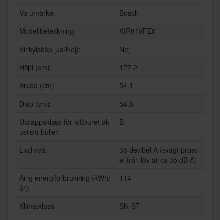
Varumärke:
Bosch
Modellbeteckning:
KIR81VFE0
Vinkylskåp (Ja/Nej):
Nej
Höjd (cm):
177.2
Bredd (cm):
54.1
Djup (cm):
54.8
Utsläppsklass för luftburet ak
B
ustiskt buller:
Ljudnivå:
35 decibel A (svagt prass
el från löv är ca 35 dB A)
Årlig energiförbrukning (kWh/
114
år):
Klimatklass:
SN-ST