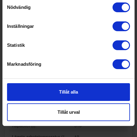
Samtyckesval
Nödvändig
För integrering (Ja/Nej):
Ja
Omhängningsbar (Ja/Nej):
Ja
Inställningar
UV-skydd dörr (Ja/Nej):
Nej
Display på dörr (Ja/Nej):
Nej
Statistik
Luftcirkulation i kyl (Ja/Nej):
Ja
Marknadsföring
Passar nya IKEA-metod (Ja/
Nej
Nej):
Wi-Fi anslutning (Ja/Nej):
Nej
Tillåt alla
Teknisk data
Årlig energiförbrukning (kWh/
114
Tillåt urval
år):
Kapacitet (l):
310
Lägsta arbetstemperatur (°
10