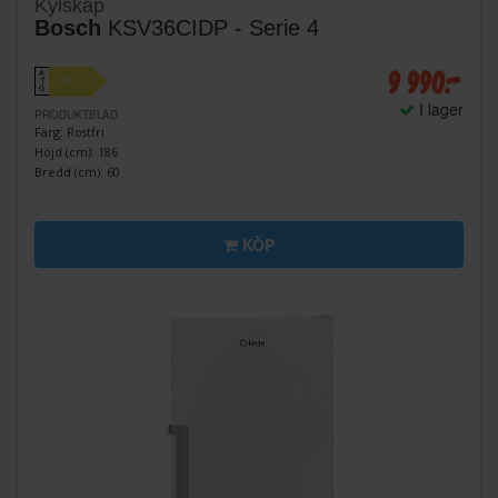
Kylskåp
Bosch
KSV36CIDP - Serie 4
9 990:-
A
D
↑
G
I lager
PRODUKTBLAD
Färg: Rostfri
Höjd (cm): 186
Bredd (cm): 60
KÖP