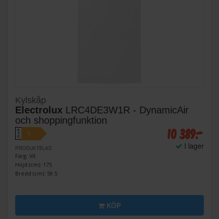
Kylskåp
Electrolux
LRC4DE3W1R - DynamicAir
och shoppingfunktion
10 389:-
A
E
↑
G
I lager
PRODUKTBLAD
Färg: Vit
Höjd (cm): 175
Bredd (cm): 59.5
KÖP