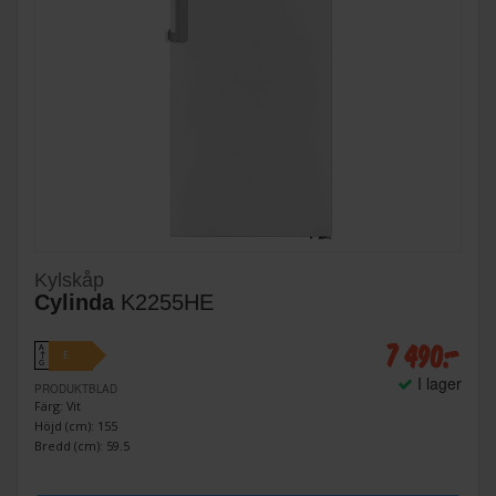
Kylskåp
Cylinda
K2255HE
7 490:-
A
E
↑
G
I lager
PRODUKTBLAD
Färg: Vit
Höjd (cm): 155
Bredd (cm): 59.5