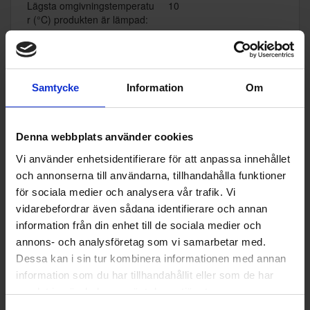
Lägsta omgivningstemperatu
10
r (°C) produkten är lämpad:
Högsta omgivningstemperatu
38
r (°C) produkten är lämpad:
EAN
4242005383108
Samtycke
Information
Om
Allmän information
Denna webbplats använder cookies
Dörrhängning:
Höger
Vi använder enhetsidentifierare för att anpassa innehållet
Hylltyp:
Glas
och annonserna till användarna, tillhandahålla funktioner
för sociala medier och analysera vår trafik. Vi
Kylsystem:
Ventilerad
vidarebefordrar även sådana identifierare och annan
Placering:
Inbyggd
information från din enhet till de sociala medier och
annons- och analysföretag som vi samarbetar med.
Färg:
Integrerad
Dessa kan i sin tur kombinera informationen med annan
Produktgrupp:
Kylskåp
information som du har tillhandahållit eller som de har
samlat in när du har använt deras tjänster.
Funktioner och egenskaper