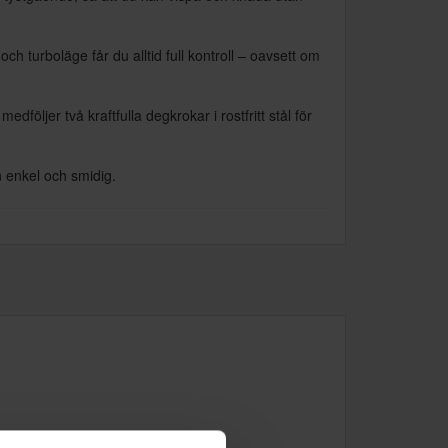
urboläge får du alltid full kontroll – oavsett om
öljer två kraftfulla degkrokar i rostfritt stål för
n enkel och smidig.