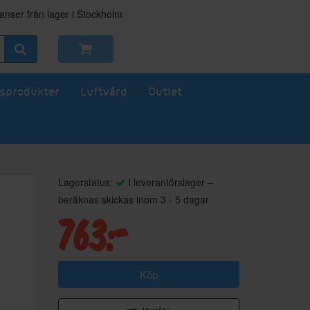
nser från lager i Stockholm
sprodukter
Luftvård
Outlet
Lagerstatus:
I leverantörslager –
beräknas skickas inom 3 - 5 dagar
763:-
Köp