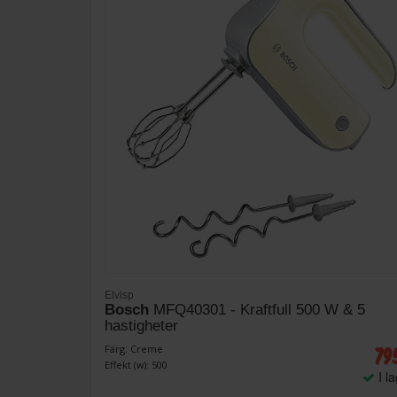
Elvisp
Bosch
MFQ40301 - Kraftfull 500 W & 5
hastigheter
79
Färg: Creme
Effekt (w): 500
I l