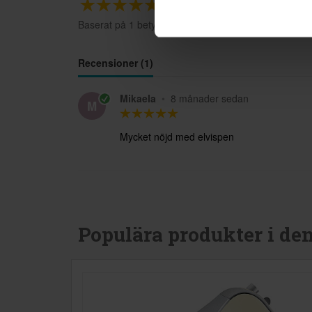
2
☆
1
☆
Baserat på 1 betyg
Recensioner (1)
Mikaela
•
8 månader sedan
M
Mycket nöjd med elvispen
Populära produkter i de