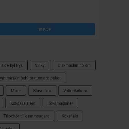
KÖP
 side kyl frys
Vinkyl
Diskmaskin 45 cm
vättmaskin och torktumlare paket
Mixer
Stavmixer
Vattenkokare
Köksassistent
Köksmaskiner
Tillbehör till dammsugare
Köksfläkt
ll paket