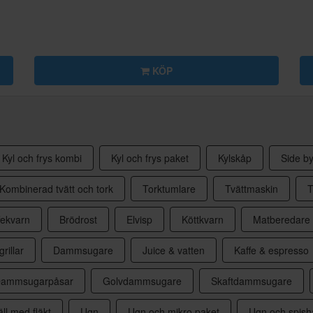
KÖP
Kyl och frys kombi
Kyl och frys paket
Kylskåp
Side by
Kombinerad tvätt och tork
Torktumlare
Tvättmaskin
T
fekvarn
Brödrost
Elvisp
Köttkvarn
Matberedare
grillar
Dammsugare
Juice & vatten
Kaffe & espresso
ammsugarpåsar
Golvdammsugare
Skaftdammsugare
ll med fläkt
Ugn
Ugn och mikro paket
Ugn och spishä