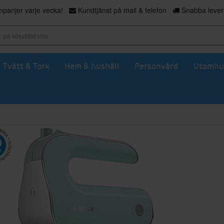
panjer varje vecka!
Kundtjänst på mail & telefon
Snabba levera
Tvätt & Tork
Hem & hushåll
Personvård
Utomhu