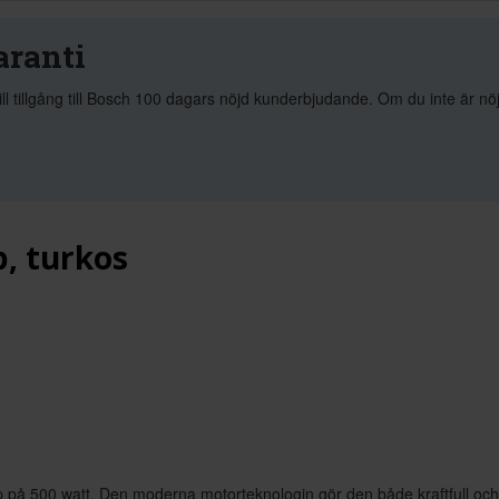
aranti
ill tillgång till Bosch 100 dagars nöjd kunderbjudande. Om du inte är n
p, turkos
p på 500 watt. Den moderna motorteknologin gör den både kraftfull och