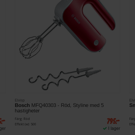
Elvisp
Elv
Bosch
MFQ40303 - Röd, Styline med 5
S
hastigheter
5:-
795:-
Färg: Röd
Färg
Effekt (w): 500
Effe
ager
I lager