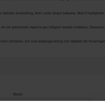
bekväm användning, även under längre bakpass. Med 5 hastigheter och t
e två optimerade visparna ger luftigare resultat snabbare. Dessutom medf
ixer vid behov, och med sladdupprullning och clipfäste blir förvaringe
Bosch
4242002777429