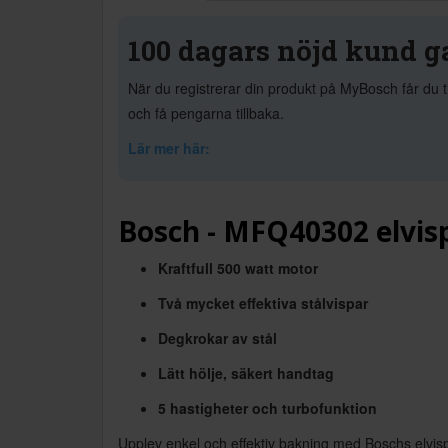
100 dagars nöjd kund g
När du registrerar din produkt på MyBosch får du t
och få pengarna tillbaka.
Lär mer här:
Bosch - MFQ40302 elvis
Kraftfull 500 watt motor
Två mycket effektiva stålvispar
Degkrokar av stål
Lätt hölje, säkert handtag
5 hastigheter och turbofunktion
Upplev enkel och effektiv bakning med Boschs elvis