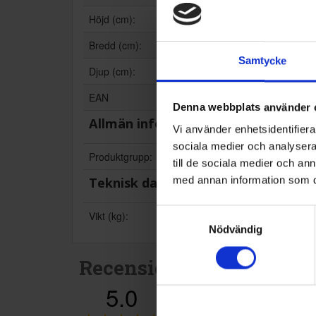
Höjd (cm):
Bredd (cm):
Samtycke
Djup (cm):
EAN
Denna webbplats använder 
Allmän information
Vi använder enhetsidentifierar
sociala medier och analysera 
Produktgrupp:
till de sociala medier och a
med annan information som du 
Teknisk data
Samtyckesval
Vikt (kg):
Nödvändig
Recensioner
5.0
5
☆
4
☆
3
☆