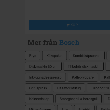
KÖP
Mer från
Bosch
Frys
Kökspaket
Kombiskåpspaket
Diskmaskin 60 cm
Tillbehör diskmaskin
Inbyggnadsespresso
Kaffebryggare
Kaf
Citruspress
Råsaftcentrifug
Tillbehör till 
Köksredskap
Smörgåsgrill & bordsgrill
D
Mikrovågsugn
Spis
Spishäll
Spishä