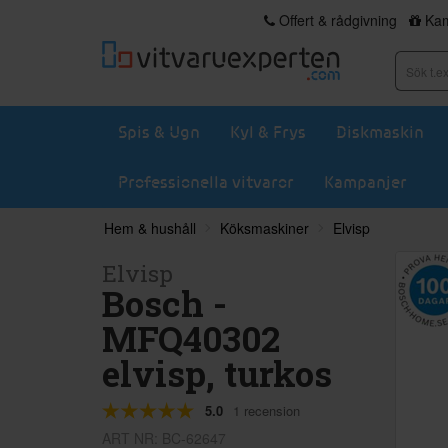
Offert & rådgivning
Kam
Spis & Ugn
Kyl & Frys
Diskmaskin
Professionella vitvaror
Kampanjer
Hem & hushåll
Köksmaskiner
Elvisp
Elvisp
Bosch -
MFQ40302
elvisp, turkos
5.0
1 recension
ART NR: BC-62647