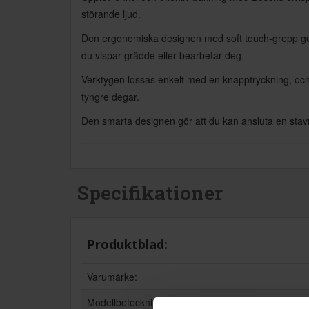
störande ljud.
Den ergonomiska designen med soft touch-grepp ger 
du vispar grädde eller bearbetar deg.
Verktygen lossas enkelt med en knapptryckning, och d
tyngre degar.
Den smarta designen gör att du kan ansluta en stavm
Specifikationer
Produktblad:
Varumärke:
Modellbeteckning: