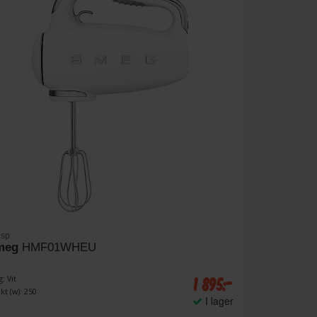
isp
meg
HMF01WHEU
1 895:-
: Vit
kt (w): 250
I lager