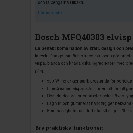
och få pengarna tillbaka.
Lär mer här:
Bosch MFQ40303 elvisp 
En perfekt kombination av kraft, design och pre
intryck. Den genomtänkta konstruktionen gör arbetet
vispa, blanda och knåda olika ingredienser med preci
gång.
500 W motor ger stark prestanda för perfekta 
FineCreamer-vispar slår in mer luft för luftiga
Rostfria degkrokar bearbetar enkelt även tyn
Låg vikt och gummerat handtag ger bekvämt o
Fem hastigheter och turbofunktion ger rätt kraf
Bra praktiska funktioner: