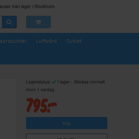
nser från lager i Stockholm
sprodukter
Luftvård
Outlet
Lagerstatus:
I lager - Skickas normalt
inom 1 vardag
795:-
Köp