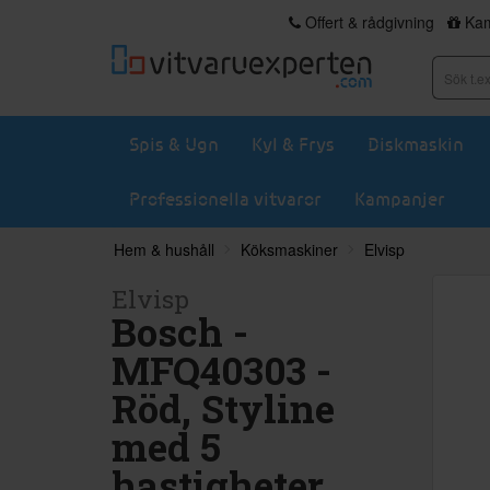
Offert & rådgivning
Kam
Spis & Ugn
Kyl & Frys
Diskmaskin
Professionella vitvaror
Kampanjer
Hem & hushåll
Köksmaskiner
Elvisp
Elvisp
Bosch -
MFQ40303 -
Röd, Styline
med 5
hastigheter