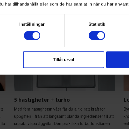
re
för luftiga bakverk.
har tillhandahållit eller som de har samlat in när du har använt 
Inställningar
Statistik
Tillåt urval
5 hastigheter + turbo
L
tt
Med fem hastighetsnivåer får du alltid rätt kraft för
By
.
uppgiften - från att långsamt blanda ingredienser till att
kn
tta
snabbt vispa äggvita. Den praktiska turbo-funktionen
enk