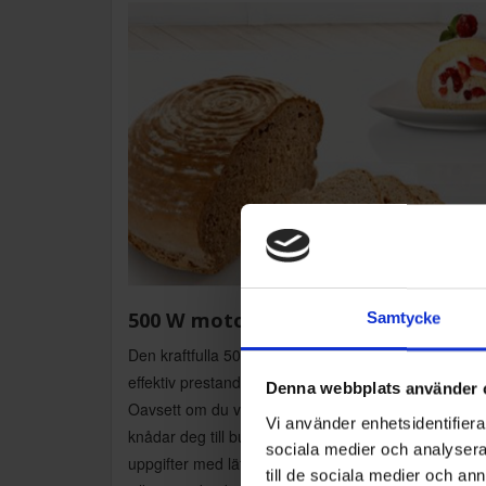
500 W motor
Samtycke
Den kraftfulla 500 watts motorn levererar stabil och
effektiv prestanda vid både bakning och matlagning.
Denna webbplats använder 
Oavsett om du vispar grädde, blandar kaksmet eller
Vi använder enhetsidentifierar
knådar deg till bullar och bröd, klarar elvispen alla
sociala medier och analysera 
uppgifter med lätthet. Motorn är dessutom tystgåen
till de sociala medier och a