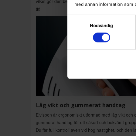
vilket gör den behaglig att använda även under läng
med annan information som du 
tid.
Samtyckesval
Nödvändig
Låg vikt och gummerat handtag
Elvispen är ergonomiskt utformad med låg vikt och e
gummerat handtag för ett säkert och bekvämt grepp
Du får full kontroll även vid hög hastighet, och den lä