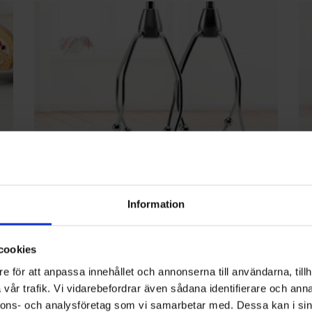
FineCreamer
R
Information
Med Boschs FineCreamer-vispar får du fluffigare
De 
grädde, lättare smet och krämigare desserter. De
knå
cookies
innovativa visparna har små kulor som effektivt slår in
bak
e för att anpassa innehållet och annonserna till användarna, tillh
luft i det du vispar, vilket ger mer volym på kortare tid.
sin
vår trafik. Vi vidarebefordrar även sådana identifierare och anna
de,
Perfekt för allt från maränger och vispgrädde till smet
kn
nnons- och analysföretag som vi samarbetar med. Dessa kan i sin