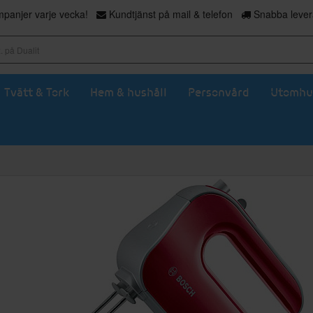
panjer varje vecka!
Kundtjänst på mail & telefon
Snabba levera
Tvätt & Tork
Hem & hushåll
Personvård
Utomhu