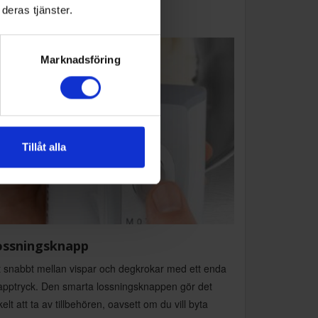
deras tjänster.
Marknadsföring
Tillåt alla
ossningsknapp
t snabbt mellan vispar och degkrokar med ett enda
apptryck. Den smarta lossningsknappen gör det
elt att ta av tillbehören, oavsett om du vill byta