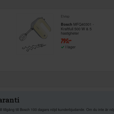
Elvisp
MFQ40301 -
Bosch
Kraftfull 500 W & 5
hastigheter
795:-
I lager
aranti
ill tillgång till Bosch 100 dagars nöjd kunderbjudande. Om du inte är n