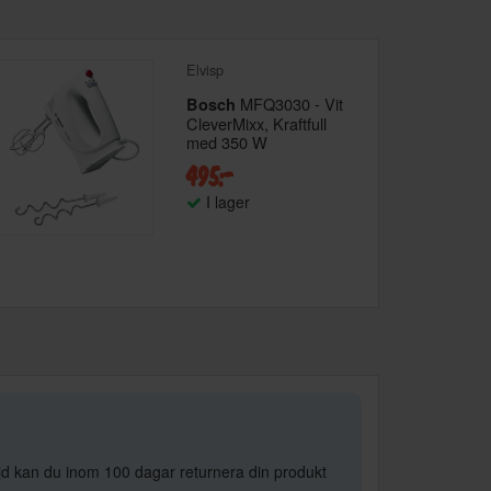
Elvisp
MFQ3030 - Vit
Bosch
CleverMixx, Kraftfull
med 350 W
495:-
I lager
öjd kan du inom 100 dagar returnera din produkt