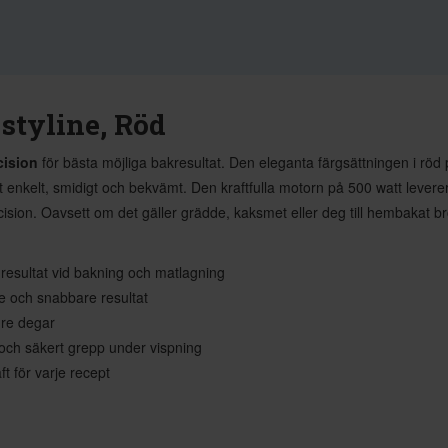
styline, Röd
cision
för bästa möjliga bakresultat. Den eleganta färgsättningen i röd pa
 enkelt, smidigt och bekvämt. Den kraftfulla motorn på 500 watt levere
sion. Oavsett om det gäller grädde, kaksmet eller deg till hembakat brö
resultat vid bakning och matlagning
re och snabbare resultat
gre degar
ch säkert grepp under vispning
t för varje recept