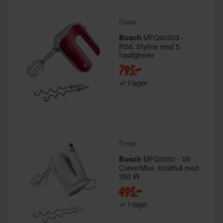
Elvisp
MFQ40303 -
Bosch
Röd, Styline med 5
hastigheter
795:-
I lager
Elvisp
MFQ3030 - Vit
Bosch
CleverMixx, Kraftfull med
350 W
495:-
I lager