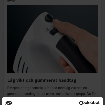
Låg vikt och gummerat handtag
Elvispen är ergonomiskt utformad med låg vikt och ett
gummerat handtag för ett säkert och bekvämt grepp. Du får
full kontroll även vid hög hastighet, och den lätta designen