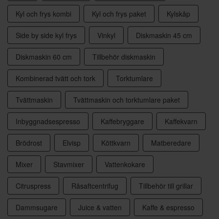
Kyl och frys kombi
Kyl och frys paket
Kylskåp
Side by side kyl frys
Vinkyl
Diskmaskin 45 cm
Diskmaskin 60 cm
Tillbehör diskmaskin
Kombinerad tvätt och tork
Torktumlare
Tvättmaskin
Tvättmaskin och torktumlare paket
Inbyggnadsespresso
Kaffebryggare
Kaffekvarn
Brödrost
Elvisp
Köttkvarn
Matberedare
Mixer
Stavmixer
Vattenkokare
Citruspress
Råsaftcentrifug
Tillbehör till grillar
Dammsugare
Juice & vatten
Kaffe & espresso