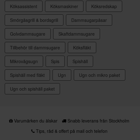
Köksassistent
Köksmaskiner
Köksredskap
Smörgåsgrill & bordsgrill
Dammsugarpåsar
Golvdammsugare
Skaftdammsugare
Tillbehör till dammsugare
Köksfläkt
Mikrovågsugn
Spis
Spishäll
Spishäll med fläkt
Ugn
Ugn och mikro paket
Ugn och spishäll paket
Varumärken du älskar
Snabb leverans från Stockholm
Tips, råd & offert på mail och telefon