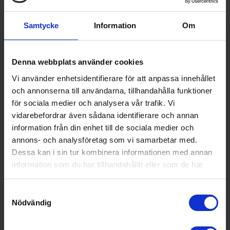
gör att du kan vispa längre utan att bli trött i handen.
Samtycke
Information
Om
Denna webbplats använder cookies
Vi använder enhetsidentifierare för att anpassa innehållet
och annonserna till användarna, tillhandahålla funktioner
för sociala medier och analysera vår trafik. Vi
vidarebefordrar även sådana identifierare och annan
information från din enhet till de sociala medier och
annons- och analysföretag som vi samarbetar med.
Dessa kan i sin tur kombinera informationen med annan
information som du har tillhandahållit eller som de har
5 hastigheter + turbo
samlat in när du har använt deras tjänster.
Samtyckesval
Med fem hastighetsnivåer får du alltid rätt kraft för uppgiften
Nödvändig
- från att långsamt blanda ingredienser till att snabbt vispa
äggvita. Den praktiska turbo-funktionen ger extra kraft när