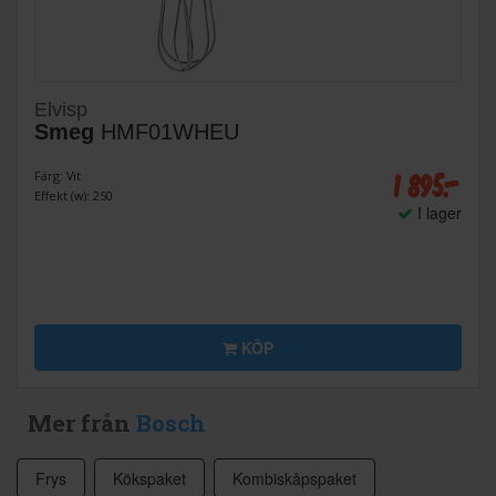
Elvisp
Smeg
HMF01WHEU
1 895:-
Färg: Vit
Effekt (w): 250
I lager
KÖP
Mer från
Bosch
Frys
Kökspaket
Kombiskåpspaket