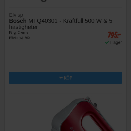
Elvisp
Bosch
MFQ40301 - Kraftfull 500 W & 5
hastigheter
795:-
Färg: Creme
Effekt (w): 500
I lager
KÖP