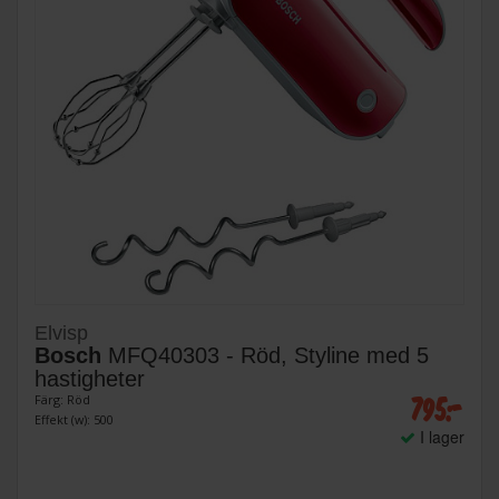
Elvisp
Bosch
MFQ40303 - Röd, Styline med 5
hastigheter
795:-
Färg: Röd
Effekt (w): 500
I lager