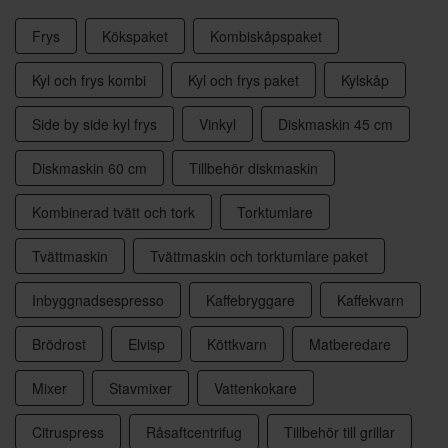
Frys
Kökspaket
Kombiskåpspaket
Kyl och frys kombi
Kyl och frys paket
Kylskåp
Side by side kyl frys
Vinkyl
Diskmaskin 45 cm
Diskmaskin 60 cm
Tillbehör diskmaskin
Kombinerad tvätt och tork
Torktumlare
Tvättmaskin
Tvättmaskin och torktumlare paket
Inbyggnadsespresso
Kaffebryggare
Kaffekvarn
Brödrost
Elvisp
Köttkvarn
Matberedare
Mixer
Stavmixer
Vattenkokare
Citruspress
Råsaftcentrifug
Tillbehör till grillar