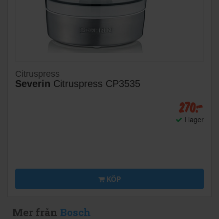
Citruspress
Severin
Citruspress CP3535
270:-
I lager
KÖP
Mer från
Bosch