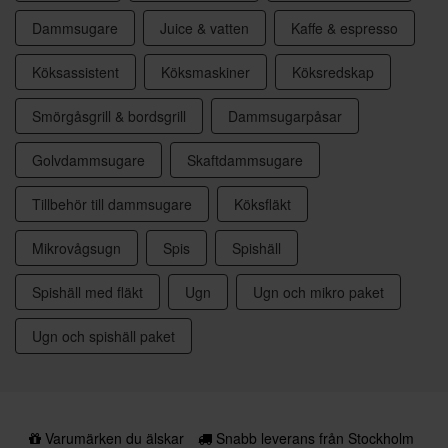
Dammsugare
Juice & vatten
Kaffe & espresso
Köksassistent
Köksmaskiner
Köksredskap
Smörgåsgrill & bordsgrill
Dammsugarpåsar
Golvdammsugare
Skaftdammsugare
Tillbehör till dammsugare
Köksfläkt
Mikrovågsugn
Spis
Spishäll
Spishäll med fläkt
Ugn
Ugn och mikro paket
Ugn och spishäll paket
Varumärken du älskar
Snabb leverans från Stockholm