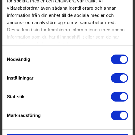
för sociala medier och analysera vår trafik. Vi
vidarebefordrar även sådana identifierare och annan
information från din enhet till de sociala medier och
annons- och analysföretag som vi samarbetar med.
Dessa kan i sin tur kombinera informationen med annan
Citruspress
Smeg
CJF11BLEU - Svart högblank
information som du har tillhandahållit eller som de har
samlat in när du har använt deras tjänster.
1 895:-
Samtyckesval
I lager
Nödvändig
Inställningar
KÖP
Statistik
Marknadsföring