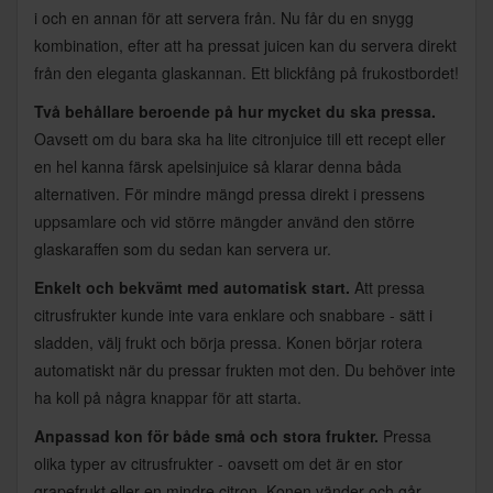
i och en annan för att servera från. Nu får du en snygg
kombination, efter att ha pressat juicen kan du servera direkt
från den eleganta glaskannan. Ett blickfång på frukostbordet!
Två behållare beroende på hur mycket du ska pressa.
Oavsett om du bara ska ha lite citronjuice till ett recept eller
en hel kanna färsk apelsinjuice så klarar denna båda
alternativen. För mindre mängd pressa direkt i pressens
uppsamlare och vid större mängder använd den större
glaskaraffen som du sedan kan servera ur.
Enkelt och bekvämt med automatisk start.
Att pressa
citrusfrukter kunde inte vara enklare och snabbare - sätt i
sladden, välj frukt och börja pressa. Konen börjar rotera
automatiskt när du pressar frukten mot den. Du behöver inte
ha koll på några knappar för att starta.
Anpassad kon för både små och stora frukter.
Pressa
olika typer av citrusfrukter - oavsett om det är en stor
grapefrukt eller en mindre citron. Konen vänder och går