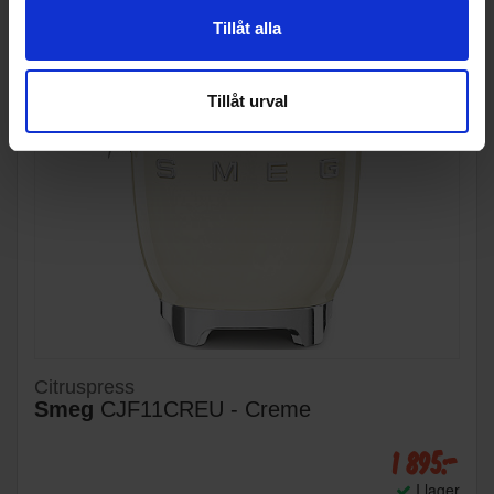
Tillåt alla
Tillåt urval
Citruspress
Smeg
CJF11CREU - Creme
1 895:-
I lager