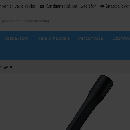
panjer varje vecka!
Kundtjänst på mail & telefon
Snabba levera
Tvätt & Tork
Hem & hushåll
Personvård
Utomhu
msugare