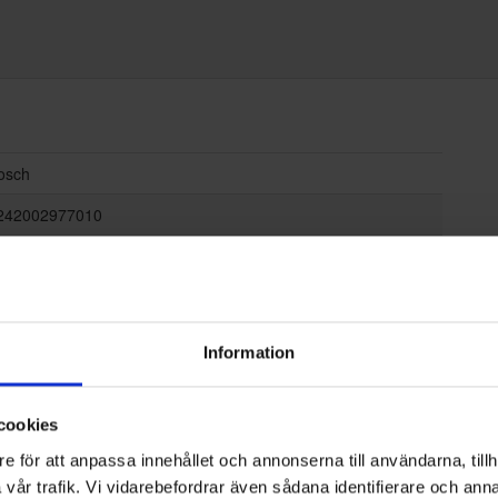
osch
242002977010
,1
Information
nna kategori
cookies
e för att anpassa innehållet och annonserna till användarna, tillh
vår trafik. Vi vidarebefordrar även sådana identifierare och anna