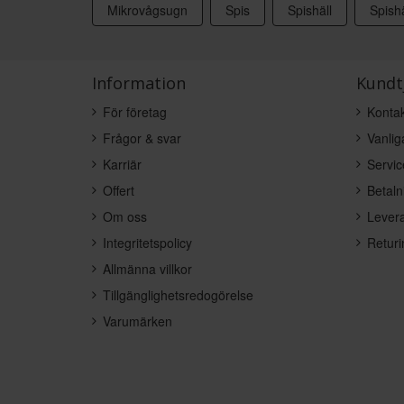
Mikrovågsugn
Spis
Spishäll
Spishä
Information
Kundt
För företag
Kontak
Frågor & svar
Vanlig
Karriär
Servic
Offert
Betaln
Om oss
Levera
Integritetspolicy
Returi
Allmänna villkor
Tillgänglighetsredogörelse
Varumärken