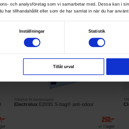
nnons- och analysföretag som vi samarbetar med. Dessa kan i sin
har tillhandahållit eller som de har samlat in när du har använt 
Inställningar
Statistik
Tillåt urval
Tillbehör till dammsugare
Til
D
Electrolux
E203S S-bag® anti-odour
Cl
9:-
250:-
ager
I lager