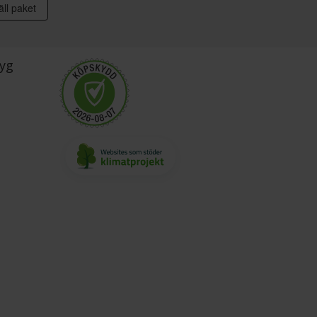
ll paket
yg