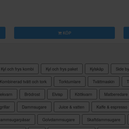
KÖP
Kyl och frys kombi
Kyl och frys paket
Kylskåp
Side by
Kombinerad tvätt och tork
Torktumlare
Tvättmaskin
T
fekvarn
Brödrost
Elvisp
Köttkvarn
Matberedare
grillar
Dammsugare
Juice & vatten
Kaffe & espresso
ammsugarpåsar
Golvdammsugare
Skaftdammsugare