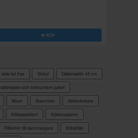
KÖP
 side kyl frys
Vinkyl
Diskmaskin 45 cm
vättmaskin och torktumlare paket
Mixer
Stavmixer
Vattenkokare
Köksassistent
Köksmaskiner
Tillbehör till dammsugare
Köksfläkt