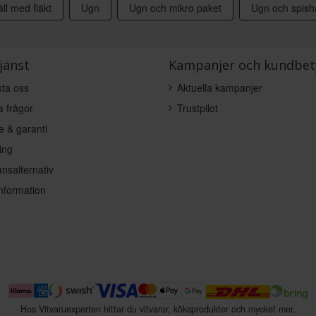
ll med fläkt
Ugn
Ugn och mikro paket
Ugn och spishä
jänst
Kampanjer och kundbet
ta oss
Aktuella kampanjer
a frågor
Trustpilot
e & garanti
ing
nsalternativ
nformation
Hos Vitvaruexperten hittar du vitvaror, köksprodukter och mycket mer.