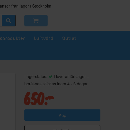
nser från lager i Stockholm
sprodukter
Luftvård
Outlet
Lagerstatus:
I leverantörslager –
beräknas skickas inom 4 - 6 dagar
650:-
Köp