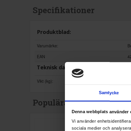
Specifikationer
Produktblad:
Varumärke:
B
EAN
4
Teknisk data
Vikt (kg):
0
Samtycke
Populära produkter i de
Denna webbplats använder 
Vi använder enhetsidentifierar
sociala medier och analysera 