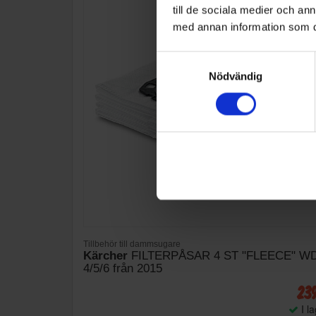
till de sociala medier och a
med annan information som du 
Samtyckesval
Nödvändig
Tillbehör till dammsugare
Kärcher
FILTERPÅSAR 4 ST "FLEECE" W
4/5/6 från 2015
23
I l