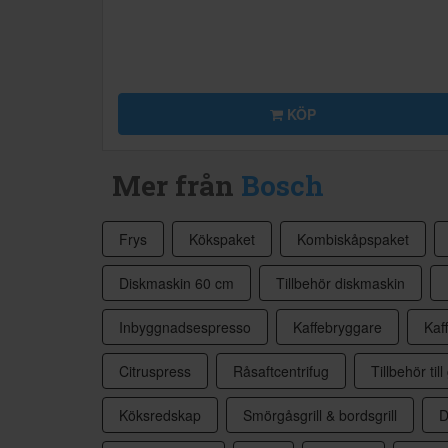
KÖP
Mer från
Bosch
Frys
Kökspaket
Kombiskåpspaket
Diskmaskin 60 cm
Tillbehör diskmaskin
Inbyggnadsespresso
Kaffebryggare
Kaf
Citruspress
Råsaftcentrifug
Tillbehör till 
Köksredskap
Smörgåsgrill & bordsgrill
D