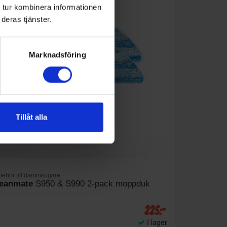
 tur kombinera informationen
deras tjänster.
Marknadsföring
Tillåt alla
lbehör till dammsugare
eanmate
S950 & S990 2-pack moppduk
225:-
I lager