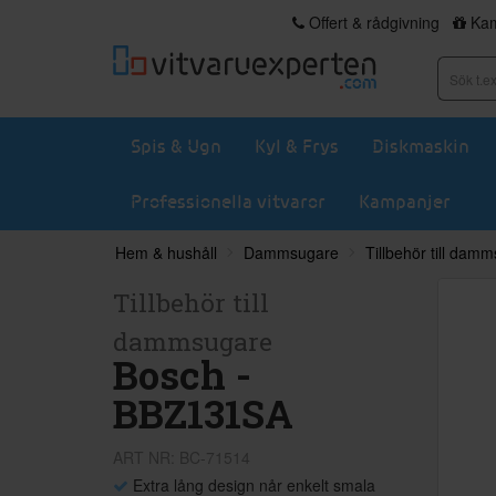
Offert & rådgivning
Kam
Spis & Ugn
Kyl & Frys
Diskmaskin
Professionella vitvaror
Kampanjer
Hem & hushåll
Dammsugare
Tillbehör till dam
Tillbehör till
dammsugare
Bosch -
BBZ131SA
ART NR: BC-71514
Extra lång design når enkelt smala