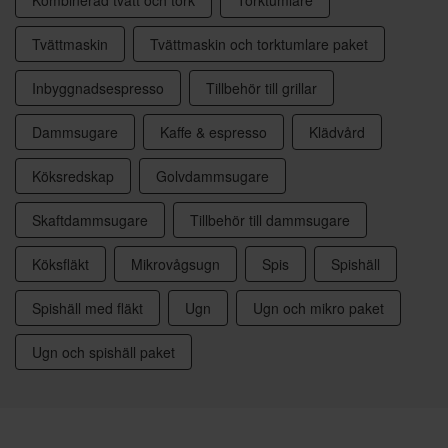
Tvättmaskin
Tvättmaskin och torktumlare paket
Inbyggnadsespresso
Tillbehör till grillar
Dammsugare
Kaffe & espresso
Klädvård
Köksredskap
Golvdammsugare
Skaftdammsugare
Tillbehör till dammsugare
Köksfläkt
Mikrovågsugn
Spis
Spishäll
Spishäll med fläkt
Ugn
Ugn och mikro paket
Ugn och spishäll paket