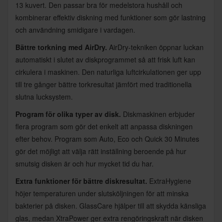
13 kuvert. Den passar bra för medelstora hushåll och
kombinerar effektiv diskning med funktioner som gör lastning
och användning smidigare i vardagen.
Bättre torkning med AirDry.
AirDry-tekniken öppnar luckan
automatiskt i slutet av diskprogrammet så att frisk luft kan
cirkulera i maskinen. Den naturliga luftcirkulationen ger upp
till tre gånger bättre torkresultat jämfört med traditionella
slutna lucksystem.
Program för olika typer av disk.
Diskmaskinen erbjuder
flera program som gör det enkelt att anpassa diskningen
efter behov. Program som Auto, Eco och Quick 30 Minutes
gör det möjligt att välja rätt inställning beroende på hur
smutsig disken är och hur mycket tid du har.
Extra funktioner för bättre diskresultat.
ExtraHygiene
höjer temperaturen under slutsköljningen för att minska
bakterier på disken. GlassCare hjälper till att skydda känsliga
glas, medan XtraPower ger extra rengöringskraft när disken