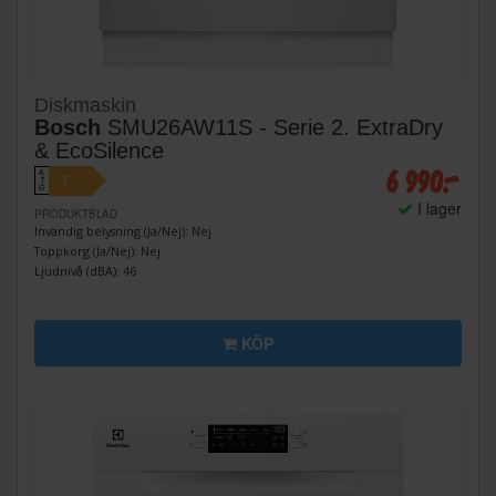
Diskmaskin
Bosch
SMU26AW11S - Serie 2. ExtraDry
& EcoSilence
6 990:-
A
E
↑
G
I lager
PRODUKTBLAD
Invändig belysning (Ja/Nej): Nej
Toppkorg (Ja/Nej): Nej
Ljudnivå (dBA): 46
KÖP