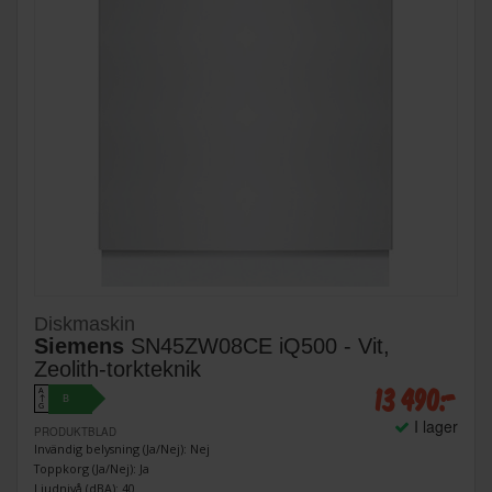
Diskmaskin
Siemens
SN45ZW08CE iQ500 - Vit,
Zeolith-torkteknik
13 490:-
A
B
↑
G
I lager
PRODUKTBLAD
Invändig belysning (Ja/Nej): Nej
Toppkorg (Ja/Nej): Ja
Ljudnivå (dBA): 40