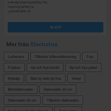
Invändig belysning (Ja/Nej): Nej
Toppkorg (Ja/Nej): Ja
Ljudnivå (dBA): 42
KÖP
Mer från
Electrolux
Luftrenare
Tillbehör luftkonditionering
Frys
Frysbox
Kyl och frys kombi
Kyl och frys paket
Kylskåp
Side by side kyl frys
Vinkyl
Bänkdiskmaskin
Diskmaskin 45 cm
Diskmaskin 60 cm
Tillbehör diskmaskin
Kombinerad tvätt och tork
Torktumlare