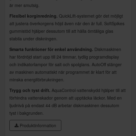
är mer smutsig.
Flexibel korginredning.
QuickLift-systemet gör det möjligt
att justera överkorgens höjd även när den är full. SoftSpikes
gummistöd hjälper dessutom till att hålla ömtåliga glas
stabila under diskningen.
Smarta funktioner för enkel användning.
Diskmaskinen
har fördröjd start upp till 24 timmar, tydlig programdisplay
och indikatorlampor för salt och spolglans. AutoOff stänger
av maskinen automatiskt när programmet är klart för att
minska energiförbrukningen.
Trygg och tyst drift.
AquaControl-vattenskydd hjälper till att
förhindra vattenskador genom att upptäcka läckor. Med en
ljudnivå på endast 44 dB arbetar diskmaskinen dessutom
tyst i bakgrunden.
Produktinformation