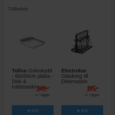
Tillbehör
Tollco
Golvskydd
Electrolux
- 60x50cm platta -
Glaskorg till
Disk &
Diskmaskin
349:-
395:-
tvättmaskin
I lager
I lager
KÖP
KÖP