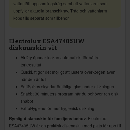
vattentätt uppsamlingstråg samt ett vattenlarm som
uppfyller aktuella branschkrav. Tråg och vattenlarm
köps tills separat som tillbehör.
Electrolux ESA47405UW
diskmaskin vit
AirDry öppnar luckan automatiskt för bättre
torkresultat
QuickLift gör det möjligt att justera överkorgen även
när den är full
SoftSpikes skyddar ömtåliga glas under diskningen
Snabbt 30 minuters program när du behöver ren disk
snabbt
ExtraHygiene för mer hygienisk diskning
Rymlig diskmaskin för familjens behov.
Electrolux
ESA47405UW är en praktisk diskmaskin med plats för upp till