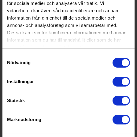
för sociala medier och analysera vår trafik. Vi
Utsläppsklass för luftbu
B
vidarebefordrar även sådana identifierare och annan
ret akustiskt buller:
information från din enhet till de sociala medier och
Ljudnivå:
44 decibel A (regn mot ett fönst
annons- och analysföretag som vi samarbetar med.
er motsvarar ca 45 dB A)
Dessa kan i sin tur kombinera informationen med annan
information som du har tillhandahållit eller som de har
Antal kuvert (st):
13
samlat in när du har använt deras tjänster.
Vattenförbrukningen i lit
9.9
Samtyckesval
er per disk:
Nödvändig
Programtid för diskprog
4:00
ramet, EKO:
Inställningar
EAN
7333394107554
Allmän information
Statistik
Torksystem:
Automatisk lucköppning
Marknadsföring
Färg:
Vit
Produktgrupp:
Diskmaskin 60cm