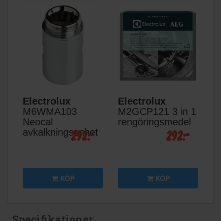
Electrolux
Electrolux
M6WMA103
M2GCP121 3 in 1
Neocal
rengöringsmedel
292:-
292:-
avkalkningsenhet
KÖP
KÖP
Specifikationer