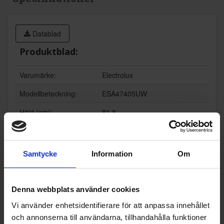
Datablad
Produktblad:
Varumärke:
Electrolux
Modellbeteckning:
ESA47405UW
Höjd (cm):
81.8
Max höjd (cm):
88
Min höjd (cm):
82
Samtycke
Information
Om
Bredd (cm):
59.7
Djup (cm):
57.6
Denna webbplats använder cookies
Energianvändning (kW
74
Vi använder enhetsidentifierare för att anpassa innehållet
h) 100 cyklar:
och annonserna till användarna, tillhandahålla funktioner