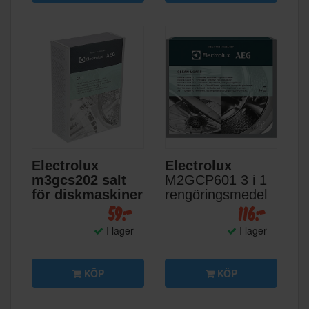
Electrolux
Electrolux
m3gcs202 salt
M2GCP601 3 i 1
för diskmaskiner
rengöringsmedel
59:-
116:-
I lager
I lager
KÖP
KÖP