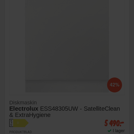
42%
Diskmaskin
Electrolux
ESS48305UW - SatelliteClean
& ExtraHygiene
5 490:-
A
D
↑
G
I lager
PRODUKTBLAD