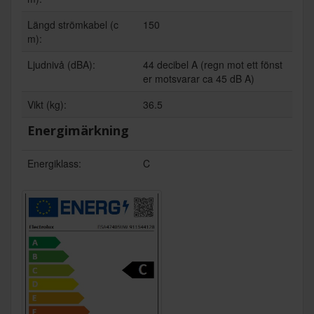
Längd strömkabel (c
150
m):
Ljudnivå (dBA):
44 decibel A (regn mot ett fönst
er motsvarar ca 45 dB A)
Vikt (kg):
36.5
Energimärkning
Energiklass:
C