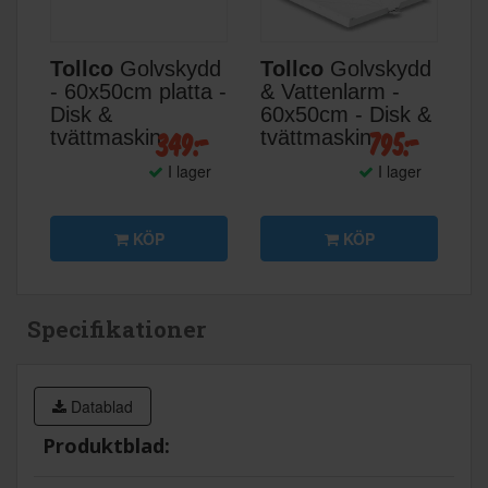
Tollco
Golvskydd
Tollco
Golvskydd
- 60x50cm platta -
& Vattenlarm -
Disk &
60x50cm - Disk &
349:-
795:-
tvättmaskin
tvättmaskin
I lager
I lager
KÖP
KÖP
Specifikationer
Datablad
Produktblad: