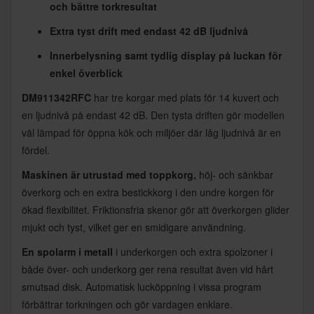
och bättre torkresultat
Extra tyst drift med endast 42 dB ljudnivå
Innerbelysning samt tydlig display på luckan för
enkel överblick
DM911342RFC
har tre korgar med plats för 14 kuvert och
en ljudnivå på endast 42 dB. Den tysta driften gör modellen
väl lämpad för öppna kök och miljöer där låg ljudnivå är en
fördel.
Maskinen är utrustad med toppkorg,
höj- och sänkbar
överkorg och en extra bestickkorg i den undre korgen för
ökad flexibilitet. Friktionsfria skenor gör att överkorgen glider
mjukt och tyst, vilket ger en smidigare användning.
En spolarm i metall
i underkorgen och extra spolzoner i
både över- och underkorg ger rena resultat även vid hårt
smutsad disk. Automatisk lucköppning i vissa program
förbättrar torkningen och gör vardagen enklare.