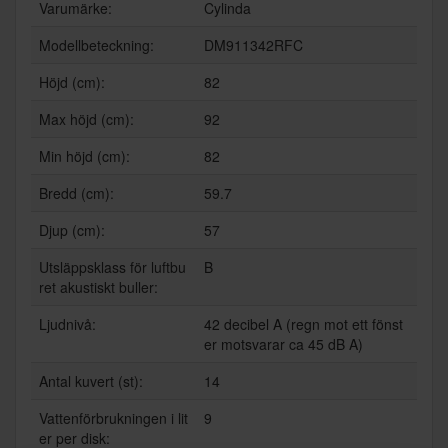
Varumärke:
Cylinda
Modellbeteckning:
DM911342RFC
Höjd (cm):
82
Max höjd (cm):
92
Min höjd (cm):
82
Bredd (cm):
59.7
Djup (cm):
57
Utsläppsklass för luftbu
B
ret akustiskt buller:
Ljudnivå:
42 decibel A (regn mot ett fönst
er motsvarar ca 45 dB A)
Antal kuvert (st):
14
Vattenförbrukningen i lit
9
er per disk: