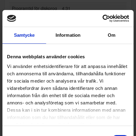
Programtid för diskprog
4:31
ramet, EKO:
EAN
7392186337920
Samtycke
Information
Om
Allmän information
Torksystem:
Automatisk lucköppning
Denna webbplats använder cookies
Färg:
Rostfri
Vi använder enhetsidentifierare för att anpassa innehållet
Produktgrupp:
Diskmaskiner 60cm
och annonserna till användarna, tillhandahålla funktioner
för sociala medier och analysera vår trafik. Vi
Funktioner och egenskaper
vidarebefordrar även sådana identifierare och annan
information från din enhet till de sociala medier och
För integrering (Ja/Ne
Nej
annons- och analysföretag som vi samarbetar med.
j):
Dessa kan i sin tur kombinera informationen med annan
Invändig belysning (Ja/
Ja
information som du har tillhandahållit eller som de har
Nej):
samlat in när du har använt deras tjänster.
Toppkorg (Ja/Nej):
Ja
Samtyckesval