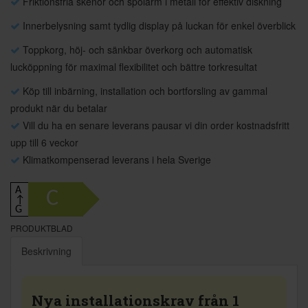
Friktionsfria skenor och spolarm i metall för effektiv diskning
Innerbelysning samt tydlig display på luckan för enkel överblick
Toppkorg, höj- och sänkbar överkorg och automatisk
lucköppning för maximal flexibilitet och bättre torkresultat
Köp till inbärning, installation och bortforsling av gammal
produkt när du betalar
Vill du ha en senare leverans pausar vi din order kostnadsfritt
upp till 6 veckor
Klimatkompenserad leverans i hela Sverige
A
C
↑
G
PRODUKTBLAD
Beskrivning
Nya installationskrav från 1