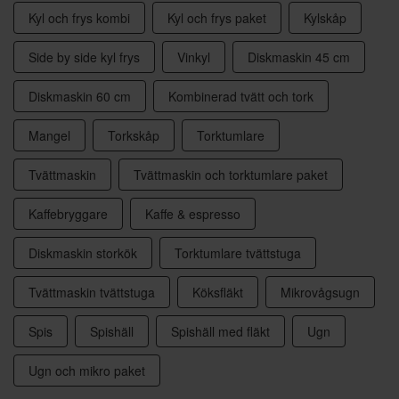
Kyl och frys kombi
Kyl och frys paket
Kylskåp
Side by side kyl frys
Vinkyl
Diskmaskin 45 cm
Diskmaskin 60 cm
Kombinerad tvätt och tork
Mangel
Torkskåp
Torktumlare
Tvättmaskin
Tvättmaskin och torktumlare paket
Kaffebryggare
Kaffe & espresso
Diskmaskin storkök
Torktumlare tvättstuga
Tvättmaskin tvättstuga
Köksfläkt
Mikrovågsugn
Spis
Spishäll
Spishäll med fläkt
Ugn
Ugn och mikro paket