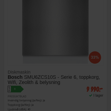
33%
Diskmaskin
Bosch
SMU6ZCS10S - Serie 6, toppkorg,
Wifi, Zeolith & belysning
9 990:-
A
B
↑
G
I lager
PRODUKTBLAD
Invändig belysning (Ja/Nej): Ja
Toppkorg (Ja/Nej): Ja
Ljudnivå (dBA): 40