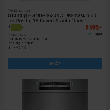
Diskmaskin
Grundig
EGNUP4630XC Diskmaskin 60
cm Rostfri, 16 Kuvert & Auto Open
9 990:-
A
C
↑
G
I lager
PRODUKTBLAD
Invändig belysning (Ja/Nej): Nej
Toppkorg (Ja/Nej): Ja
Ljudnivå (dBA): 44
KÖP