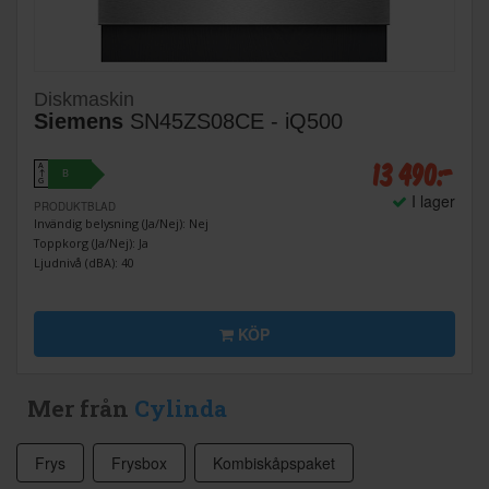
Diskmaskin
Siemens
SN45ZS08CE - iQ500
13 490:-
A
B
↑
G
I lager
PRODUKTBLAD
Invändig belysning (Ja/Nej): Nej
Toppkorg (Ja/Nej): Ja
Ljudnivå (dBA): 40
KÖP
Mer från
Cylinda
Frys
Frysbox
Kombiskåpspaket