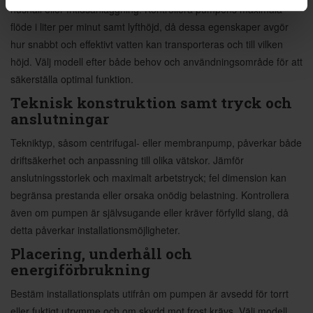
hushåll eller fritidsanläggning. Kontrollera pumpens maximala
flöde i liter per minut samt lyfthöjd, då dessa egenskaper avgör
hur snabbt och effektivt vatten kan transporteras och till vilken
höjd. Välj modell efter både behov och användningsområde för att
säkerställa optimal funktion.
Teknisk konstruktion samt tryck och
anslutningar
Tekniktyp, såsom centrifugal- eller membranpump, påverkar både
driftsäkerhet och anpassning till olika vätskor. Jämför
anslutningsstorlek och maximalt arbetstryck; fel dimension kan
begränsa prestanda eller orsaka onödig belastning. Kontrollera
även om pumpen är självsugande eller kräver förfylld slang, då
detta påverkar installationsmöjligheter.
Placering, underhåll och
energiförbrukning
Bestäm installationsplats utifrån om pumpen är avsedd för torrt
eller fuktigt utrymme och om skydd mot frost krävs. Välj modell