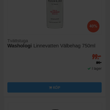
40%
Tvättstuga
Washologi
Linnevatten Välbehag 750ml
99:-
164:-
I lager
KÖP