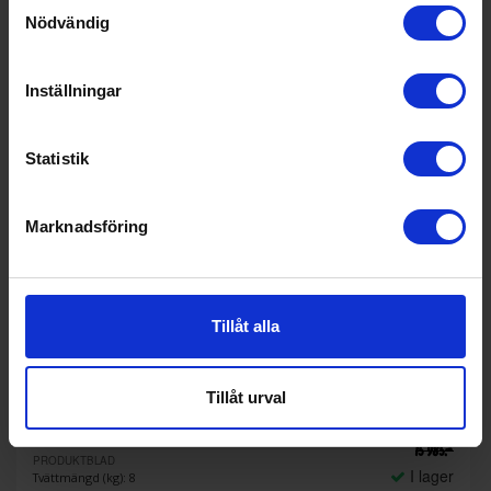
Samtyckesval
Nödvändig
Inställningar
Statistik
Marknadsföring
32%
Tillåt alla
Paket tvättmaskin och torktumlare
Gram
WDE 7181492BI - TLS 785392BI,
Svart, 8 kg
Tillåt urval
10 790:-
A
A
↑
G
15 985:-
PRODUKTBLAD
I lager
Tvättmängd (kg): 8