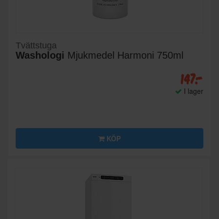
Tvättstuga
Washologi
Mjukmedel Harmoni 750ml
147:-
I lager
KÖP