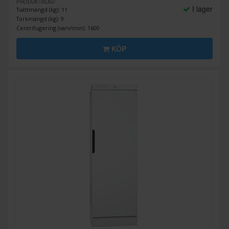
PRODUKTBLAD
I lager
Tvättmängd (kg): 11
Torkmängd (kg): 9
Centrifugering (varv/min): 1600
KÖP