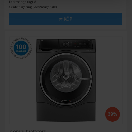
Torkmängd (kg): 8
Centrifugering (varv/min): 1400
KÖP
39%
Kombi tvätt/tork