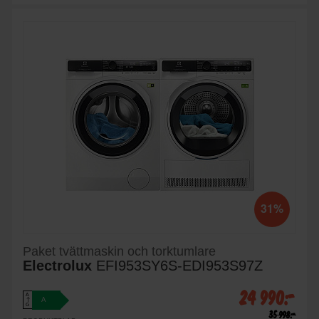
31%
Paket tvättmaskin och torktumlare
Electrolux
EFI953SY6S-EDI953S97Z
24 990:-
A
A
↑
G
35 998:-