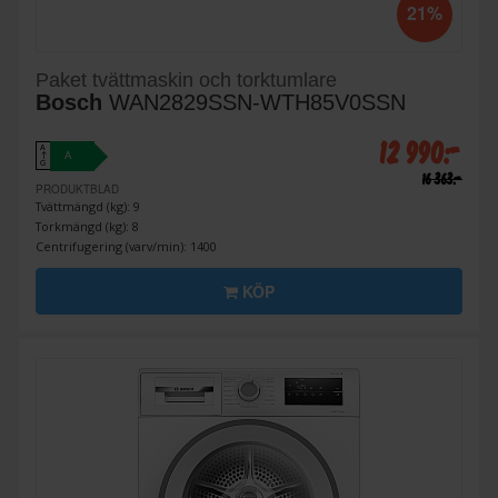
21%
Paket tvättmaskin och torktumlare
Bosch
WAN2829SSN-WTH85V0SSN
12 990:-
A
A
↑
G
16 363:-
PRODUKTBLAD
Tvättmängd (kg): 9
Torkmängd (kg): 8
Centrifugering (varv/min): 1400
KÖP