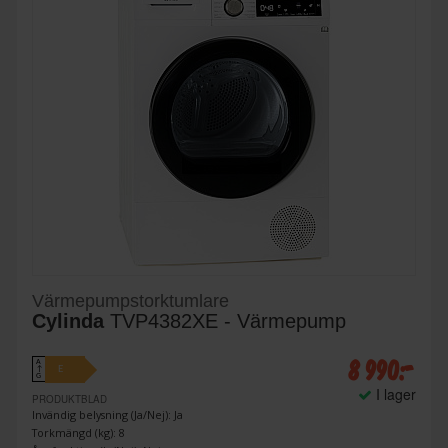
Värmepumpstorktumlare
Cylinda
TVP4382XE - Värmepump
8 990:-
A
E
↑
G
I lager
PRODUKTBLAD
Invändig belysning (Ja/Nej): Ja
Torkmängd (kg): 8