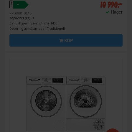
10 990:-
A
A
↑
G
I lager
PRODUKTBLAD
Kapacitet (kg): 9
Centrifugering (varv/min): 1400
Dosering av tvättmedel: Traditionell
KÖP