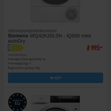
Värmepumpstorktumlare
Siemens
WQ42K20LSN - iQ500 med
autoDry
8 995:-
A
D
↑
G
PRODUKTBLAD
Invändig belysning (Ja/Nej): Ja
Torkmängd (kg): 9
Ångfunktion (Ja/Nej): Nej
KÖP