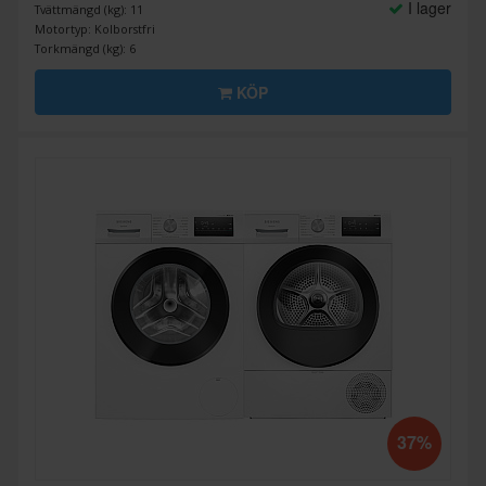
I lager
Tvättmängd (kg): 11
Motortyp: Kolborstfri
Torkmängd (kg): 6
KÖP
37%