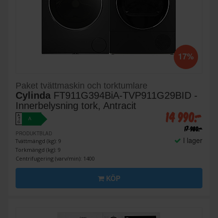
17%
Paket tvättmaskin och torktumlare
Cylinda
FT911G394BiA-TVP911G29BID -
Innerbelysning tork, Antracit
14 990:-
A
A
↑
G
17 980:-
PRODUKTBLAD
I lager
Tvättmängd (kg): 9
Torkmängd (kg): 9
Centrifugering (varv/min): 1400
KÖP