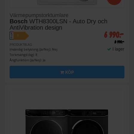
Värmepumpstorktumlare
Bosch
WTH8300LSN - Auto Dry och
AntiVibration design
6 990:-
A
E
↑
G
8 990:-
PRODUKTBLAD
I lager
Invändig belysning (Ja/Nej): Nej
Torkmängd (kg): 8
Ångfunktion (Ja/Nej): Ja
KÖP