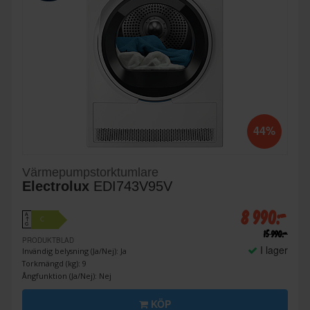
44%
Värmepumpstorktumlare
Electrolux
EDI743V95V
8 990:-
A
C
↑
G
15 990:-
PRODUKTBLAD
I lager
Invändig belysning (Ja/Nej): Ja
Torkmängd (kg): 9
Ångfunktion (Ja/Nej): Nej
KÖP