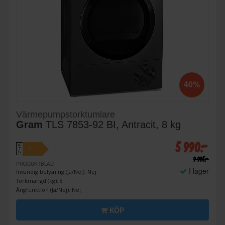
40%
Värmepumpstorktumlare
Gram
TLS 7853-92 BI, Antracit, 8 kg
5 990:-
A
E
↑
G
9 995:-
PRODUKTBLAD
I lager
Invändig belysning (Ja/Nej): Nej
Torkmängd (kg): 8
Ångfunktion (Ja/Nej): Nej
KÖP