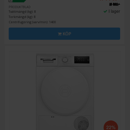
G
18 980:-
PRODUKTBLAD
I lager
Tvättmängd (kg): 8
Torkmängd (kg): 8
Centrifugering (varv/min): 1400
KÖP
22%