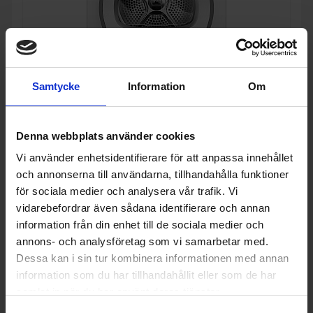
Samtycke
Information
Om
Denna webbplats använder cookies
Värmepumpstorktumlare
Bosch
WTH85V0SSN - Serie 4
Vi använder enhetsidentifierare för att anpassa innehållet
och annonserna till användarna, tillhandahålla funktioner
9 990:-
A
D
↑
för sociala medier och analysera vår trafik. Vi
G
PRODUKTBLAD
vidarebefordrar även sådana identifierare och annan
Invändig belysning (Ja/Nej): Nej
information från din enhet till de sociala medier och
Torkmängd (kg): 8
annons- och analysföretag som vi samarbetar med.
Ångfunktion (Ja/Nej): Nej
Dessa kan i sin tur kombinera informationen med annan
KÖP
information som du har tillhandahållit eller som de har
samlat in när du har använt deras tjänster.