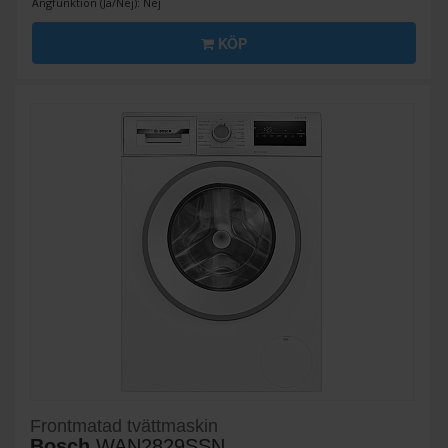
Ångfunktion (Ja/Nej): Nej
KÖP
Frontmatad tvättmaskin
Bosch
WAN2829SSN