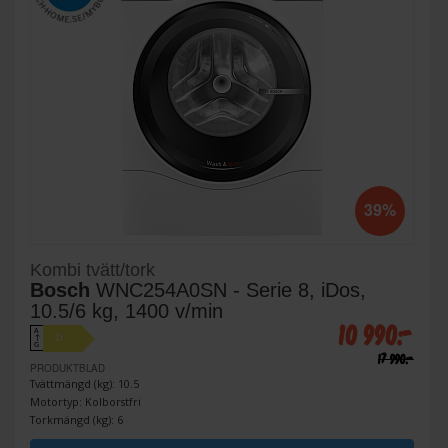
39%
Kombi tvätt/tork
Bosch
WNC254A0SN - Serie 8, iDos,
10.5/6 kg, 1400 v/min
10 990:-
A
D
↑
G
17 990:-
PRODUKTBLAD
Tvättmängd (kg): 10.5
Motortyp: Kolborstfri
Torkmängd (kg): 6