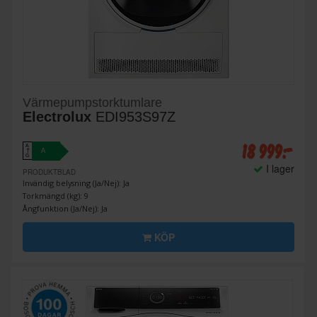
Värmepumpstorktumlare
Electrolux
EDI953S97Z
18 999:-
A
A
↑
G
I lager
PRODUKTBLAD
Invändig belysning (Ja/Nej): Ja
Torkmängd (kg): 9
Ångfunktion (Ja/Nej): Ja
KÖP