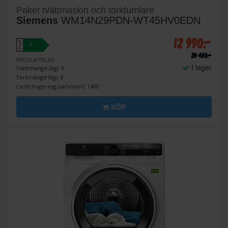
Paket tvättmaskin och torktumlare
Siemens
WM14N29PDN-WT45HV0EDN
12 990:-
A
A
↑
G
20 480:-
PRODUKTBLAD
I lager
Tvättmängd (kg): 9
Torkmängd (kg): 8
Centrifugering (varv/min): 1400
KÖP