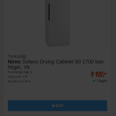
Torkskåp
Nimo
Solano Drying Cabinet 60 1700 bas
höger, Vit
9 921:-
Torkmängd (kg): 6
Höjd (cm): 170
I lager
Bredd (cm): 59.5
KÖP