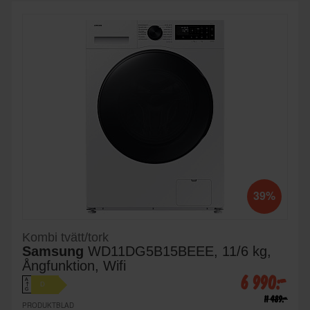
39%
Kombi tvätt/tork
Samsung
WD11DG5B15BEEE, 11/6 kg,
Ångfunktion, Wifi
6 990:-
A
D
↑
G
11 489:-
PRODUKTBLAD