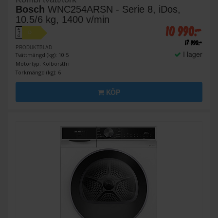
Bosch
WNC254ARSN - Serie 8, iDos,
10.5/6 kg, 1400 v/min
10 990:-
A
D
↑
G
17 990:-
PRODUKTBLAD
I lager
Tvättmängd (kg): 10.5
Motortyp: Kolborstfri
Torkmängd (kg): 6
KÖP