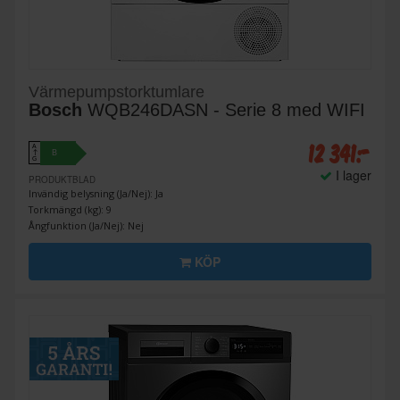
Värmepumpstorktumlare
Bosch
WQB246DASN - Serie 8 med WIFI
12 341:-
A
B
↑
G
I lager
PRODUKTBLAD
Invändig belysning (Ja/Nej): Ja
Torkmängd (kg): 9
Ångfunktion (Ja/Nej): Nej
KÖP