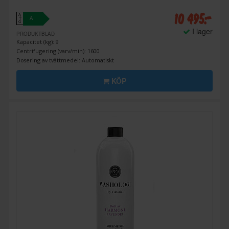
10 495:-
A
A
↑
G
I lager
PRODUKTBLAD
Kapacitet (kg): 9
Centrifugering (varv/min): 1600
Dosering av tvättmedel: Automatiskt
KÖP