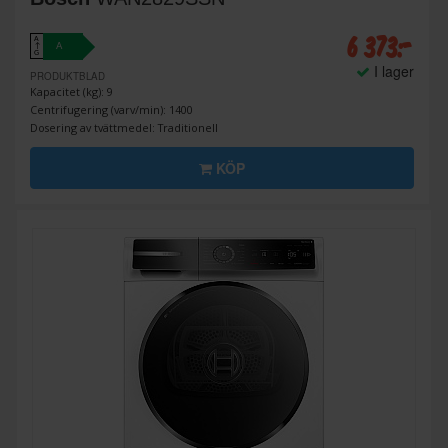
6 373:-
A
A
↑
G
I lager
PRODUKTBLAD
Kapacitet (kg): 9
Centrifugering (varv/min): 1400
Dosering av tvättmedel: Traditionell
KÖP