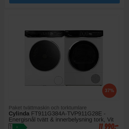
37%
Paket tvättmaskin och torktumlare
Cylinda
FT911G384A-TVP911G28E -
Energisnål tvätt & innerbelysning tork, Vit
11 990:-
A
A
↑